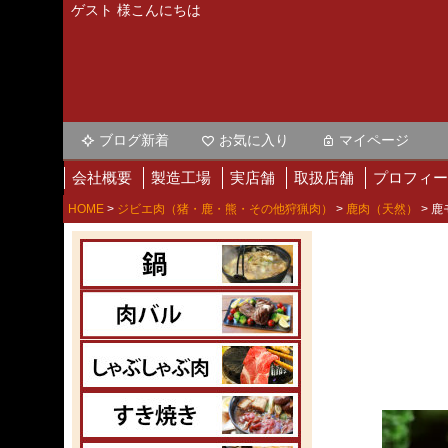
ゲスト 様こんにちは
ブログ新着
お気に入り
マイページ
会社概要
製造工場
実店舗
取扱店舗
プロフィー
HOME
ジビエ肉（猪・鹿・熊・その他狩猟肉）
鹿肉（天然）
鹿