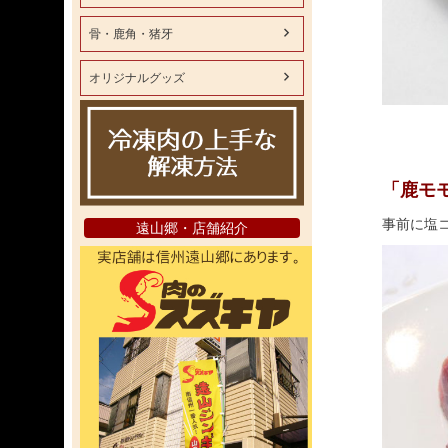
骨・鹿角・猪牙
オリジナルグッズ
「鹿モ
事前に塩
遠山郷・店舗紹介