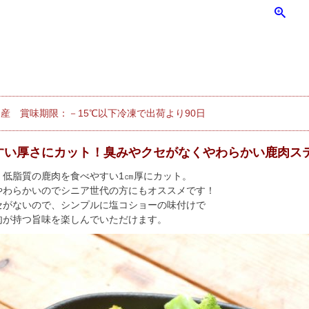
産 賞味期限：－15℃以下冷凍で出荷より90日
すい厚さにカット！臭みやクセがなくやわらかい鹿肉ス
く低脂質の鹿肉を食べやすい1㎝厚にカット。
やわらかいのでシニア世代の方にもオススメです！
セがないので、シンプルに塩コショーの味付けで
肉が持つ旨味を楽しんでいただけます。