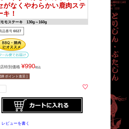
セがなくやわらかい鹿肉ステ
ーキ！
モモステーキ 130g～160g
商品番号
6027
¥
990
店特別価格
税込
10
ポイント進呈 ]
レビューを書く