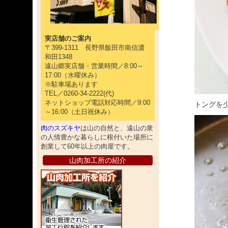
実店舗のご案内
〒399-1311 長野県飯田市南信濃
和田1348
遠山郷実店舗・営業時間／8:00～
17:00（水曜休み）
※駐車場あります
TEL／0260-34-2222(代)
ネットショップ電話対応時間／9:00
トングを
～16:00（土日祝休み）
肉のスズキヤ
は山の自然と、遠山の衆
の人情豊かな暮らしに根付いた場所に
創業して60年以上の肉屋です。
山肉加工所の紹介