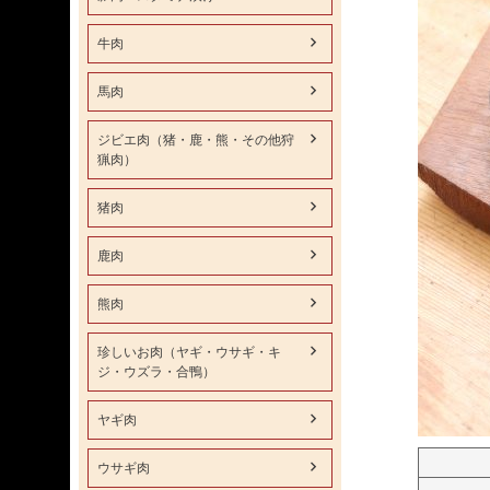
牛肉
馬肉
ジビエ肉（猪・鹿・熊・その他狩
猟肉）
猪肉
鹿肉
熊肉
珍しいお肉（ヤギ・ウサギ・キ
ジ・ウズラ・合鴨）
ヤギ肉
ウサギ肉