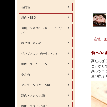
新商品
焼肉・BBQ
遠山ジンギス31（サーティーワ
ン）
産地：国
希少肉・限定品
食べや
ジンギスカン（味付マトン）
高たんぱ
羊肉（マトン・ラム）
とにかく
臭みやク
ラム肉
鹿の赤身
アイスランド産ラム肉
鶏肉・スタミナ漬け
豚肉・スタミナ漬け