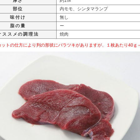
厚さ
約1㎝
部位
内モモ、シンタマランプ
味付け
無し
脂の量
ー
オススメの調理法
焼肉
カットの仕方により判の形状にバラツキがありますが、１枚あたり40ｇ