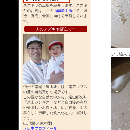
スズキヤの工場を紹介します。スズキ
ヤのお肉は、この
山肉加工所
にて、製
造・直売、全国に向けて出荷していま
す。
肉のスズキヤ店主です
少し強火
信州の南端「遠山郷」は、南アルプス
の麓の自然豊かな場所です。
この豊かな自然の中から、遠山郷の味
「遠山ジンギス」など当店自慢の商品
や美味しいお肉・珍しいお肉を、山の
暮らしに密着した食文化と共に届けし
ます。
(二代目／鈴木理)
＞店主プロフィール