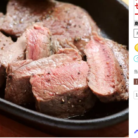
鹿
当
[