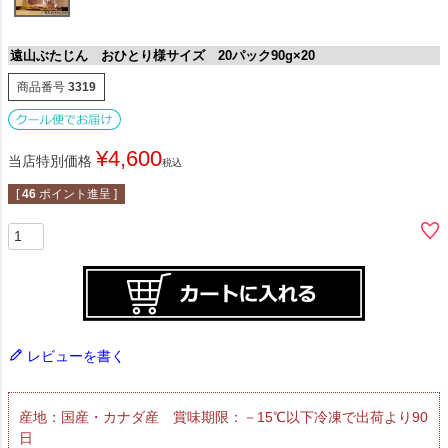
遠山ぶたじん おひとり様サイズ 20パック90g×20
商品番号
3319
¥
4,600
当店特別価格
税込
[
46
ポイント進呈 ]
レビューを書く
産地：国産・カナダ産 賞味期限：－15℃以下冷凍で出荷より90
日