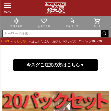
MENU
ブログ新着
お気に入り
マイページ
カート
HOME
まとめ買い
遠山ぶたじん おひとり様サイズ 20パック90g×20
今スグご注文の方はこちら▼