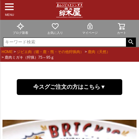
MENU
ブログ新着
お気に入り
マイページ
カート
HOME
ジビエ肉（猪・鹿・熊・その他狩猟肉）
鹿肉（天然）
鹿肉ミガキ（狩猟）75～95ｇ
今スグご注文の方はこちら▼