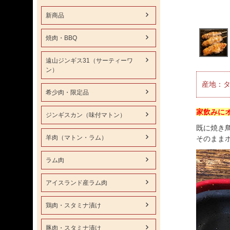
新商品
焼肉・BBQ
遠山ジンギス31（サーティーワ
ン）
産地：タ
希少肉・限定品
家飲みに
ジンギスカン（味付マトン）
既に焼き
羊肉（マトン・ラム）
そのまま
ラム肉
アイスランド産ラム肉
鶏肉・スタミナ漬け
豚肉・スタミナ漬け