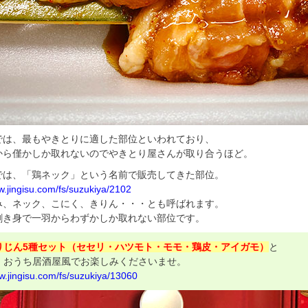
では、最もやきとりに適した部位といわれており、
から僅かしか取れないのでやきとり屋さんが取り合うほど。
では、「鶏ネック」という名前で販売してきた部位。
w.jingisu.com/fs/suzukiya/2102
み、ネック、こにく、きりん・・・とも呼ばれます。
剥き身で一羽からわずかしか取れない部位です。
りじん5種セット（セセリ・ハツモト・モモ・鶏皮・アイガモ）
と
、おうち居酒屋風でお楽しみくださいませ。
w.jingisu.com/fs/suzukiya/13060