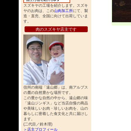
スズキヤの工場を紹介します。スズキ
ヤのお肉は、この
山肉加工所
にて、製
造・直売、全国に向けて出荷していま
す。
肉のスズキヤ店主です
信州の南端「遠山郷」は、南アルプス
の麓の自然豊かな場所です。
この豊かな自然の中から、遠山郷の味
「遠山ジンギス」など当店自慢の商品
や美味しいお肉・珍しいお肉を、山の
暮らしに密着した食文化と共に届けし
ます。
(二代目／鈴木理)
＞店主プロフィール