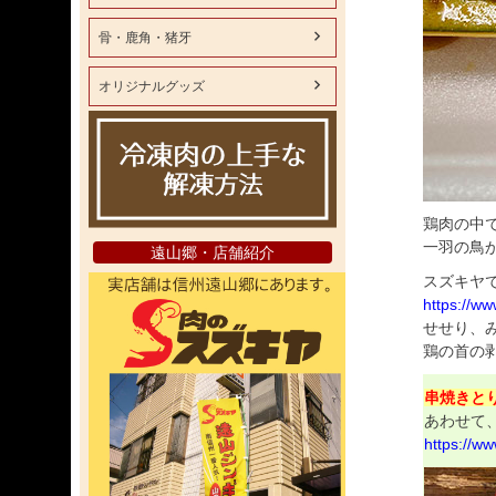
骨・鹿角・猪牙
オリジナルグッズ
鶏肉の中
一羽の鳥
遠山郷・店舗紹介
スズキヤ
https://ww
せせり、
鶏の首の
串焼きと
あわせて
https://ww