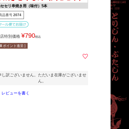
鶏セセリ串焼き用（味付）5本
商品番号
2074
¥
790
店特別価格
税込
8
ポイント進呈 ]
申し訳ございません。ただいま在庫がございませ
ん。
レビューを書く