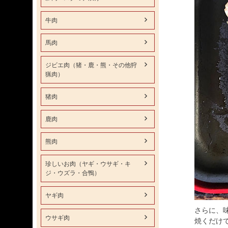
牛肉
馬肉
ジビエ肉（猪・鹿・熊・その他狩
猟肉）
猪肉
鹿肉
熊肉
珍しいお肉（ヤギ・ウサギ・キ
ジ・ウズラ・合鴨）
ヤギ肉
さらに、
ウサギ肉
焼くだけ