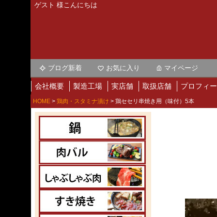
ゲスト 様こんにちは
ブログ新着
お気に入り
マイページ
会社概要
製造工場
実店舗
取扱店舗
プロフィー
HOME
鶏肉・スタミナ漬け
鶏セセリ串焼き用（味付）5本