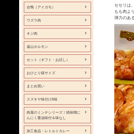
セセリは
合鴨（アイガモ）
もも肉よ
弾力のあ
ウズラ肉
キジ肉
遠山ホルモン
セット（ギフト・お試し）
おひとり様サイズ
まとめ買い
スズキヤ味付け8味
肉屋のミンチシリーズ！焼味噌に
んにく醤油味付＆味なし
加工食品・レトルトカレー