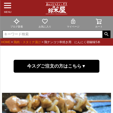
MENU
ブログ新着
お気に入り
マイページ
カート
HOME
鶏肉・スタミナ漬け
鶏ナンコツ串焼き用 にんにく胡椒味5本
今スグご注文の方はこちら▼