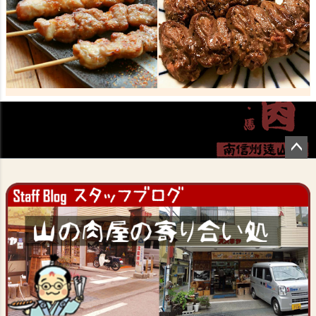
ペー
ジト
ップ
へ