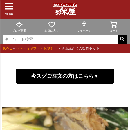
MENU
ブログ新着
お気に入り
マイページ
カート
HOME
セット（ギフト・お試し）
遠山流きじの塩鍋セット
今スグご注文の方はこちら▼