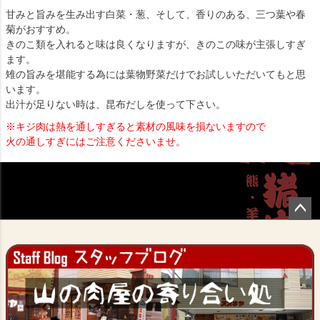
甘みと旨みを生み出す白菜・葱、そして、香りのある、三つ葉や春
菊がおすすめ。
きのこ類を入れると味は良くなりますが、きのこの味が主張しすぎ
ます。
雉の旨みを堪能する為には葉物野菜だけでお試しいただいてもと思
います。
出汁が足りない時は、昆布だしを使って下さい。
※キジ肉は熱を通しすぎると素材の風味を損ないますので
火の通しすぎにはご注意くださいませ。
ペー
ジト
ップ
へ