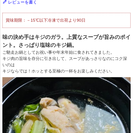
レビューを書く
賞味期限：－15℃以下冷凍で出荷より90日
味の決め手はキジのガラ。上質なスープが旨みのポイ
ント。さっぱり塩味のキジ鍋。
ご馳走お鍋としてお祝い事や年末年始に食されてきました。
キジ肉の旨味を存分に引き出して、スープがあっさりなのにコク深
いのは
キジならでは！ホッとする至極の一杯をお楽しみください。