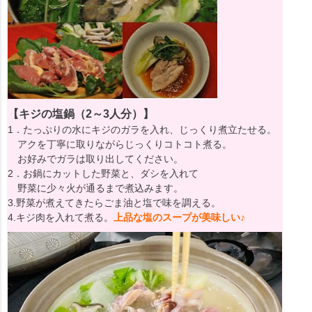
【キジの塩鍋（2～3人分）】
1．たっぷりの水にキジのガラを入れ、じっくり煮立たせる。
アクを丁寧に取りながらじっくりコトコト煮る。
お好みでガラは取り出してください。
2．お鍋にカットした野菜と、ダシを入れて
野菜に少々火が通るまで煮込みます。
3.野菜が煮えてきたらごま油と塩で味を調える。
4.キジ肉を入れて煮る。
上品な塩のスープが美味しい♪