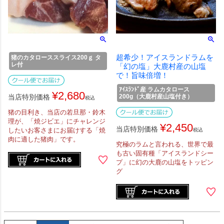
超希少！アイスランドラムを
猪のカタローススライス200ｇ タ
レ付
「幻の塩」大鹿村産の山塩
で！旨味倍増！
ｱｲｽﾗﾝﾄﾞ産 ラムカタロース
¥
2,680
当店特別価格
200g（大鹿村産山塩付き）
税込
猪の目利き、当店の若旦那・鈴木
理が、「焼ジビエ」にチャレンジ
¥
2,450
当店特別価格
したいお客さまにお届けする「焼
税込
肉に適した猪肉」です。
究極のラムと言われる、世界で最
も古い固有種「アイスランドシー
プ」に幻の大鹿の山塩をトッピン
グ