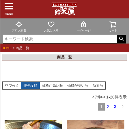
新着順
登録順
MENU
価格が安い順
価格が高い順
優先度順
ブログ新着
お気に入り
マイページ
カート
レビュー順
キーワードヒット順
HOME
商品一覧
検索
商品一覧
並び替え
優先度順
価格が高い順
価格が安い順
新着順
47
件中
1
-
20
件表示
1
2
3