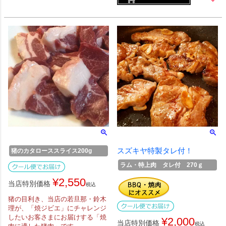
スズキヤ特製タレ付！
猪のカタローススライス200g
ラム・特上肉 タレ付 270ｇ
¥
2,550
当店特別価格
税込
猪の目利き、当店の若旦那・鈴木
理が、「焼ジビエ」にチャレンジ
したいお客さまにお届けする「焼
¥
2,000
当店特別価格
税込