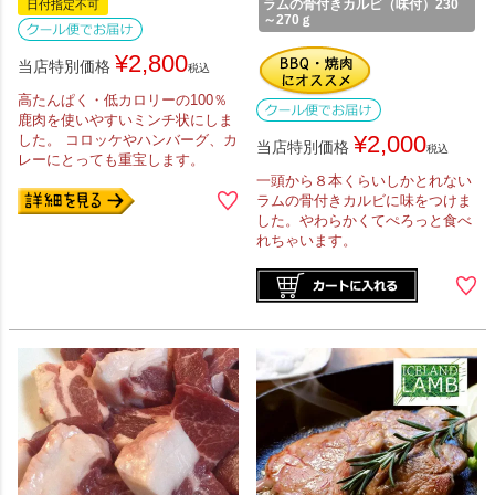
ラムの骨付きカルビ（味付）230
日付指定不可
～270ｇ
¥
2,800
当店特別価格
税込
高たんぱく・低カロリーの100％
鹿肉を使いやすいミンチ状にしま
¥
2,000
した。 コロッケやハンバーグ、カ
当店特別価格
税込
レーにとっても重宝します。
一頭から８本くらいしかとれない
ラムの骨付きカルビに味をつけま
した。やわらかくてぺろっと食べ
れちゃいます。