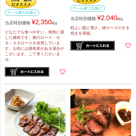
¥
2,040
当店特別価格
税込
¥
2,350
当店特別価格
税込
程よい脂と薄さ。猪ロースのすき
どなたでも食べやすい、焼肉に適
焼きを堪能。
した猪肉です。猪のロース・モ
モ・カタロースを使用していま
す。お肉には個体差がある場合が
ございます。ご了承くださいま
せ。