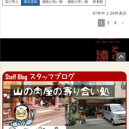
並び替え
優先度順
価格が高い順
価格が安い順
新着順
47
件中
1
-
20
件表示
1
2
3
ペー
ジト
ップ
へ