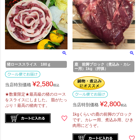
猪ローススライス 180ｇ
鹿 前脚ブロック（煮込み・カレ
ー用）1kg （狩猟）
¥
2,580
当店特別価格
税込
★数量限定★最高級の猪のロース
をスライスにしました。 脂がたっ
¥
2,800
当店特別価格
ぷり！最高の猪肉です。
税込
1kgくらいの鹿の前脚のブロック
です。カレー用、煮込み用、ひき
肉用にどうぞ。