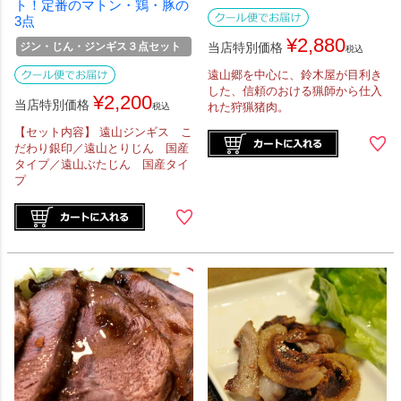
ト！定番のマトン・鶏・豚の
3点
¥
2,880
ジン・じん・ジンギス３点セット
当店特別価格
税込
遠山郷を中心に、鈴木屋が目利き
した、信頼のおける猟師から仕入
¥
2,200
当店特別価格
れた狩猟猪肉。
税込
【セット内容】 遠山ジンギス こ
だわり銀印／遠山とりじん 国産
タイプ／遠山ぶたじん 国産タイ
プ