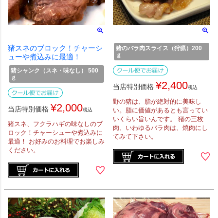
猪スネのブロック！チャーシ
猪のバラ肉スライス（狩猟）200
ｇ
ューや煮込みに最適！
猪シャンク（スネ・味なし） 500
ｇ
¥
2,400
当店特別価格
税込
野の猪は、脂が絶対的に美味し
¥
2,000
当店特別価格
い。脂に価値があるとも言ってい
税込
いくらい旨いんです。 猪の三枚
猪スネ、フクラハギの味なしのブ
肉、いわゆるバラ肉は、焼肉にし
ロック！チャーシューや煮込みに
てみて下さい。
最適！ お好みのお料理でお楽しみ
ください。