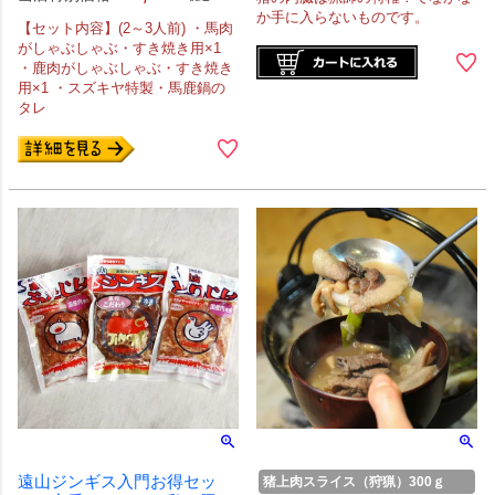
か手に入らないものです。
【セット内容】(2～3人前) ・馬肉
がしゃぶしゃぶ・すき焼き用×1
・鹿肉がしゃぶしゃぶ・すき焼き
用×1 ・スズキヤ特製・馬鹿鍋の
タレ
遠山ジンギス入門お得セッ
猪上肉スライス（狩猟）300ｇ