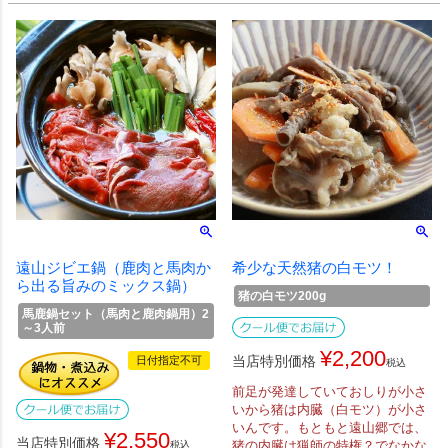
遠山ジビエ鍋（鹿肉と馬肉か
希少な天然猪の白モツ！
ら出る旨みのミックス鍋）
猪の白モツ200g
馬鹿鍋セット（馬肉と鹿肉鍋用）2
～3人前
¥
2,200
当店特別価格
日付指定不可
税込
前足が発達していておしりが小さ
いから猪は内臓（白モツ）が小さ
いんです。もともと遠山郷では、
¥
2,550
当店特別価格
猪の内臓は猟師の特権？でなかな
税込