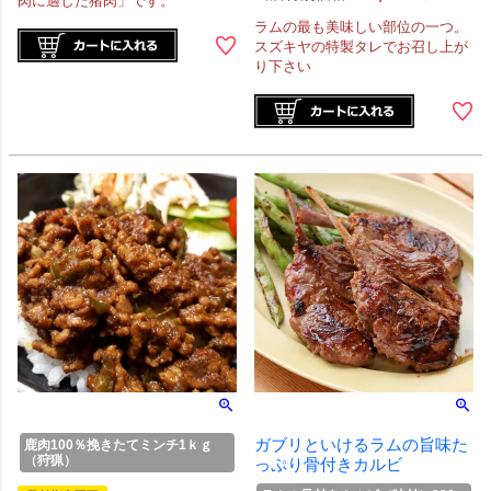
肉に適した猪肉」です。
ラムの最も美味しい部位の一つ。
スズキヤの特製タレでお召し上が
り下さい
ガブリといけるラムの旨味た
鹿肉100％挽きたてミンチ1ｋｇ
（狩猟）
っぷり骨付きカルビ