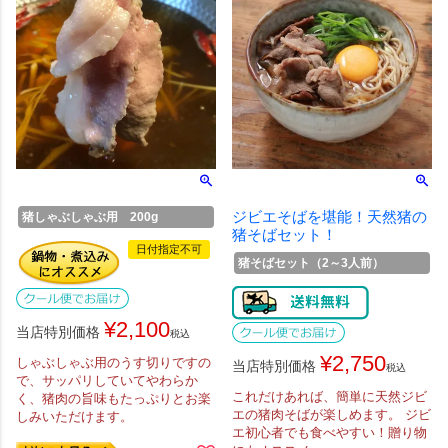
ジビエそばを堪能！天然猪の
猪しゃぶしゃぶ用 200g
猪そばセット！
日付指定不可
猪そばセット（2～3人前）
¥
2,100
当店特別価格
税込
¥
2,750
しゃぶしゃぶ用のうす切りですの
当店特別価格
税込
で、サッパリしていてやわらか
これだけあれば、簡単に天然ジビ
く、猪肉の旨味もたっぷりとお楽
エの猪肉そばが楽しめます。 ジビ
しみいただけます。
エ初心者でも食べやすい！贈り物