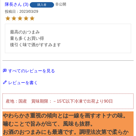
隊長
3
非公開
購入者
投稿日
2023/03/29
最高のおつまみ

量も多くお買い得

後引く味で酒がすすみます
すべてのレビューを見る
レビューを書く
産地：国産 賞味期限：－15℃以下冷凍で出荷より90日
やわらかさ重視の傾向とは一線を画すオトナの味。
噛むことで旨みが出て、風味も抜群。
お酒のおつまみにも最適です。調理法次第で柔らか