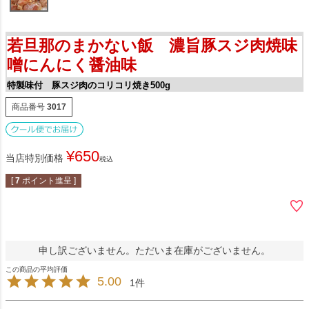
若旦那のまかない飯 濃旨豚スジ肉焼味
噌にんにく醤油味
特製味付 豚スジ肉のコリコリ焼き500g
商品番号
3017
¥
650
当店特別価格
税込
[
7
ポイント進呈 ]
申し訳ございません。ただいま在庫がございません。
5.00
1