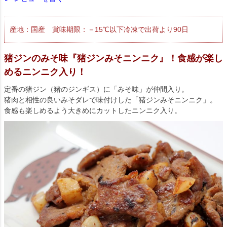
産地：国産 賞味期限：－15℃以下冷凍で出荷より90日
猪ジンのみそ味『猪ジンみそニンニク』！食感が楽し
めるニンニク入り！
定番の猪ジン（猪のジンギス）に「みそ味」が仲間入り。
猪肉と相性の良いみそダレで味付けした「猪ジンみそニンニク」。
食感も楽しめるよう大きめにカットしたニンニク入り。