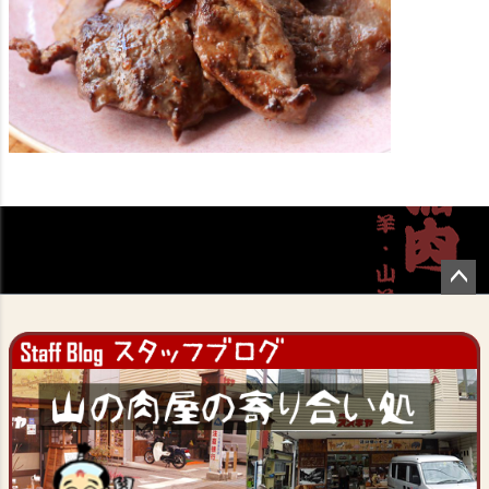
ペー
ジト
ップ
へ