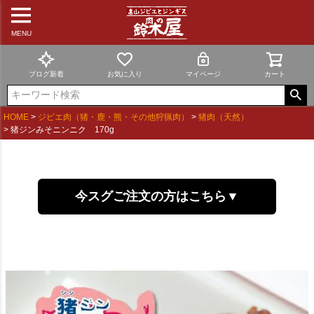
MENU
ブログ新着
お気に入り
マイページ
カート
HOME
ジビエ肉（猪・鹿・熊・その他狩猟肉）
猪肉（天然）
猪ジンみそニンニク 170g
今スグご注文の方はこちら▼