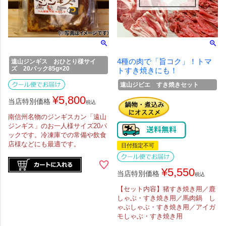
4種の肉で「旨コク」！トマ
遠山ジンギス おひとり様サイ
ズ 20パック85g×20
トすき焼きにも！
遠山ジビエ すき焼きセット
¥
5,800
当店特別価格
税込
南信州名物のジンギスカン「遠山
ジンギス」のお一人様サイズ20パ
ックです。冷凍庫での常備や飲食
店様などにも最適です。
日付指定不可
¥
5,550
当店特別価格
税込
【セット内容】猪すき焼き用／鹿
しゃぶ・すき焼き用／馬肉鍋 し
ゃぶしゃぶ・すき焼き用／アイガ
モしゃぶ・すき焼き用