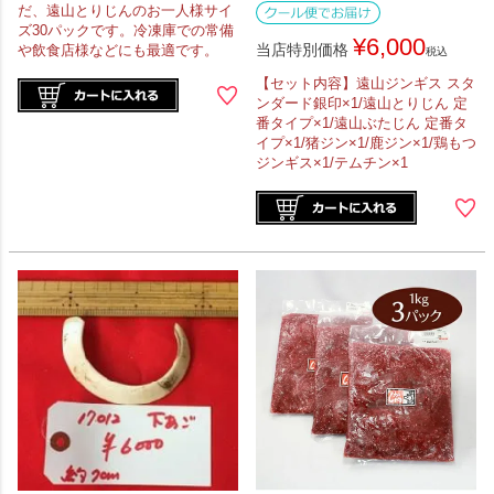
だ、遠山とりじんのお一人様サイ
ズ30パックです。冷凍庫での常備
¥
6,000
当店特別価格
や飲食店様などにも最適です。
税込
【セット内容】遠山ジンギス スタ
ンダード銀印×1/遠山とりじん 定
番タイプ×1/遠山ぶたじん 定番タ
イプ×1/猪ジン×1/鹿ジン×1/鶏もつ
ジンギス×1/テムチン×1