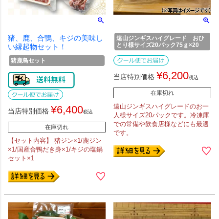
猪、鹿、合鴨、キジの美味し
遠山ジンギスハイグレード おひ
とり様サイズ20パック75ｇ×20
い縁起物セット！
猪鹿鳥セット
¥
6,200
当店特別価格
税込
在庫切れ
遠山ジンギスハイグレードのお一
¥
6,400
当店特別価格
税込
人様サイズ20パックです。冷凍庫
での常備や飲食店様などにも最適
在庫切れ
です。
【セット内容】 猪ジン×1/鹿ジン
×1/国産合鴨だき身×1/キジの塩鍋
セット×1