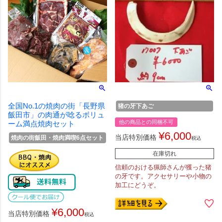
全国No.1の焼肉の街「長野県
猪の牙下あご
飯田市」の肉通が唸るボリュ
他の商品との同梱不可
ーム満点焼肉セット
¥
6,000
当店特別価格
焼肉の街飯田・焼肉満喫6点セット
税込
在庫切れ
信頼のおける猟師さんが獲った猪
の牙です。アクセサリーや小物の
加工にどうぞ。
¥
6,000
当店特別価格
税込