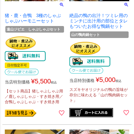
猪・鹿・合鴨 3種のしゃぶ
絶品の鴨の出汁！ツミレ用の
しゃぶハーモニーセット
ミンチに出汁用の部位とタレ
もついたお得な鴨鍋セット
遠山ジビエ しゃぶしゃぶセット
山の鴨肉鍋セット
日付指定不可
¥
5,000
¥
5,500
当店特別価格
税込
当店特別価格
税込
スズキヤオリジナルの鴨の旨味が
【セット商品】猪しゃぶしゃぶ用
存分に味わえる「山の鴨肉鍋セッ
／鹿しゃぶしゃぶ・すき焼き用／
ト」
合鴨しゃぶしゃぶ・すき焼き用