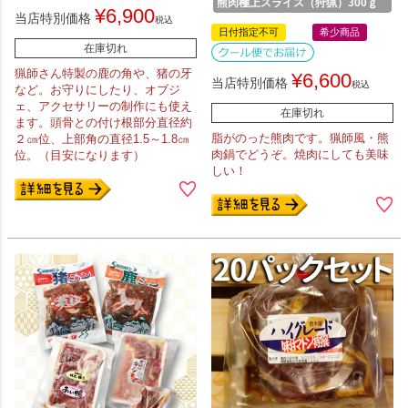
熊肉極上スライス（狩猟）300ｇ
¥
6,900
当店特別価格
税込
日付指定不可
希少商品
在庫切れ
猟師さん特製の鹿の角や、猪の牙
¥
6,600
当店特別価格
税込
など。お守りにしたり、オブジ
ェ、アクセサリーの制作にも使え
在庫切れ
ます。頭骨との付け根部分直径約
脂がのった熊肉です。猟師風・熊
２㎝位、上部角の直径1.5～1.8㎝
肉鍋でどうぞ。焼肉にしても美味
位。（目安になります）
しい！