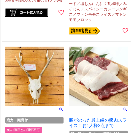
300ｇ/猪鍋のタレ/猪の骨(ダシ用)
ード／塩じんにんにく胡椒味／み
そじん／スパイシーカレージンギ
ス／マトンモモスライス／マトン
モモブロック
脂がのった最上級の熊肉スラ
鹿角 頭骨付
イス！お1人様2点まで
他の商品との同梱不可