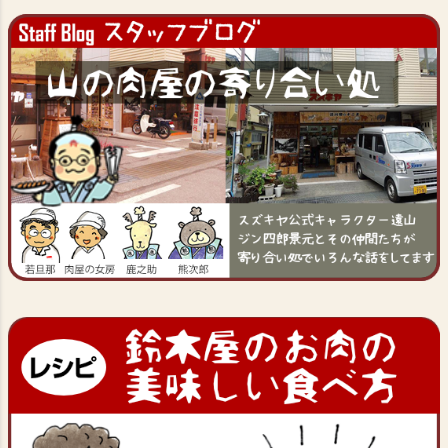
ジト
ップ
へ