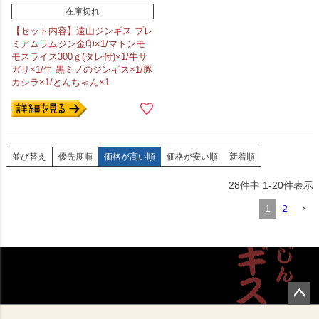
在庫切れ
【セット内容】遠山ジンギス プレ
ミアムラムジン金印×1/マトンモ
モスライス300ｇ(タレ付)×1/牛サ
ガリ×1/牛 黒ミノのジンギス×1/豚
カシラ×1/とんちゃん×1
並び替え
優先度順
価格が高い順
価格が安い順
新着順
28
件中
1
-
20
件表示
1
2
ペー