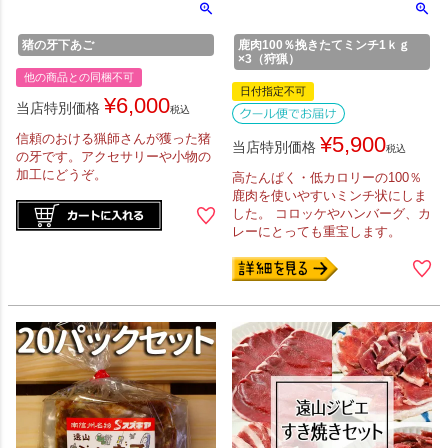
猪の牙下あご
鹿肉100％挽きたてミンチ1ｋｇ
×3（狩猟）
他の商品との同梱不可
日付指定不可
¥
6,000
当店特別価格
税込
信頼のおける猟師さんが獲った猪
¥
5,900
当店特別価格
税込
の牙です。アクセサリーや小物の
加工にどうぞ。
高たんぱく・低カロリーの100％
鹿肉を使いやすいミンチ状にしま
した。 コロッケやハンバーグ、カ
レーにとっても重宝します。