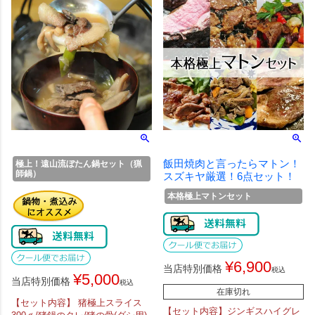
飯田焼肉と言ったらマトン！
極上！遠山流ぼたん鍋セット（猟
師鍋）
スズキヤ厳選！6点セット！
本格極上マトンセット
¥
6,900
当店特別価格
税込
¥
5,000
当店特別価格
税込
在庫切れ
【セット内容】 猪極上スライス
【セット内容】ジンギスハイグレ