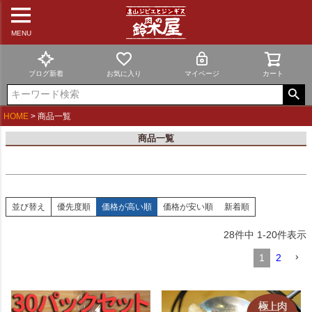
新着順
登録順
MENU
価格が安い順
価格が高い順
優先度順
ブログ新着
お気に入り
マイページ
カート
レビュー順
キーワードヒット順
HOME
商品一覧
検索
商品一覧
並び替え
優先度順
価格が高い順
価格が安い順
新着順
28
件中
1
-
20
件表示
1
2