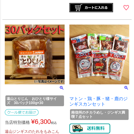
マトン・鶏・豚・猪・鹿のジ
遠山とりじん おひとり様サイ
ズ 30パック100g×30
ンギスカンセット
南信州のチカラめし・ジンギス満
喫７点セット
¥
6,300
当店特別価格
税込
遠山ジンギスのたれをもみこん