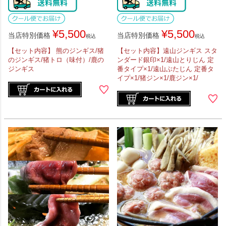
¥
5,500
¥
5,500
当店特別価格
当店特別価格
税込
税込
【セット内容】 熊のジンギス/猪
【セット内容】遠山ジンギス スタ
のジンギス/猪トロ（味付）/鹿の
ンダード銀印×1/遠山とりじん 定
ジンギス
番タイプ×1/遠山ぶたじん 定番タ
イプ×1/猪ジン×1/鹿ジン×1/