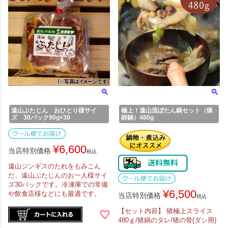
遠山ぶたじん おひとり様サイ
極上！遠山流ぼたん鍋セット（猟
ズ 30パック90g×30
師鍋）480g
¥
6,600
当店特別価格
税込
遠山ジンギスのたれをもみこん
だ、遠山ぶたじんのお一人様サイ
ズ30パックです。冷凍庫での常備
¥
6,500
や飲食店様などにも最適です。
当店特別価格
税込
【セット内容】 猪極上スライス
480ｇ/猪鍋のタレ/猪の骨(ダシ用)