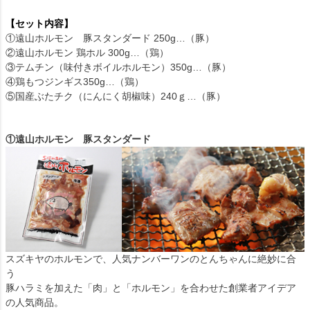
【セット内容】
①遠山ホルモン 豚スタンダード 250g…（豚）
②遠山ホルモン 鶏ホル 300g…（鶏）
③テムチン（味付きボイルホルモン）350g…（豚）
④鶏もつジンギス350g…（鶏）
⑤国産ぶたチク（にんにく胡椒味）240ｇ…（豚）
①遠山ホルモン 豚スタンダード
スズキヤのホルモンで、人気ナンバーワンのとんちゃんに絶妙に合
う
豚ハラミを加えた「肉」と「ホルモン」を合わせた創業者アイデア
の人気商品。