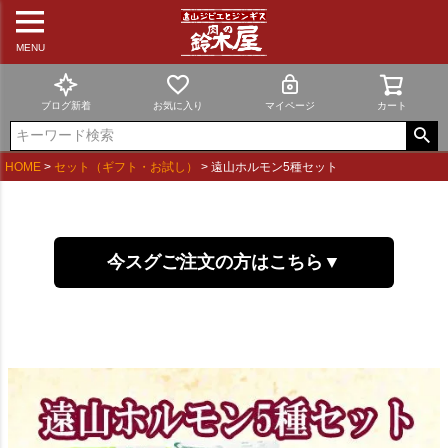
MENU
ブログ新着
お気に入り
マイページ
カート
HOME
セット（ギフト・お試し）
遠山ホルモン5種セット
今スグご注文の方はこちら▼