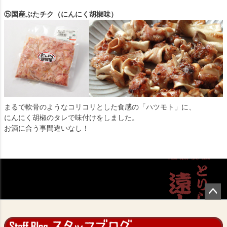
⑤国産ぶたチク（にんにく胡椒味）
まるで軟骨のようなコリコリとした食感の「ハツモト」に、
にんにく胡椒のタレで味付けをしました。
お酒に合う事間違いなし！
ペー
ジト
ップ