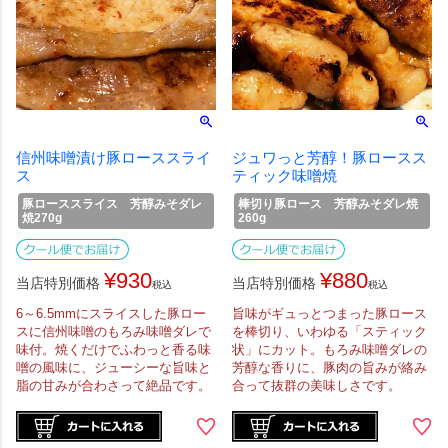
信州味噌漬け豚ローススライ
ジュワっと芳醇！豚ロースス
ス
ティック味噌焼
豚ローススライス 芳醇みそダレ
棒切り豚ロース 芳醇みそダレ焼
焼270g
260g
¥
930
¥
880
当店特別価格
当店特別価格
税込
税込
6～6.5mmにスライスした豚ロー
旨味がギュっとつまった豚ロース
スに信州味噌のもろみ味噌ダレで
を棒切り、いわゆる「スティック
味付。焼くだけでふわっと香る味
状」にカット。もろみ味噌ダレの
噌の風味に、ジューシーな旨味と
芳醇な香りに、豚肉の旨みが絡み
脂の甘みが合わさって絶品です。
合って抜群の美味しさです。