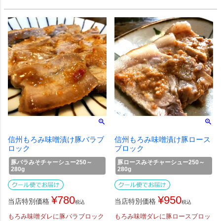
信州もろみ味噌漬け豚バラブ
信州もろみ味噌漬け豚ロース
ロック
ブロック
豚バラみそチャーシュー250～
豚ロースみそチャーシュー250～
280g
280g
¥
780
¥
950
当店特別価格
当店特別価格
税込
税込
もろみ味噌ダレに豚バラブロック
もろみ味噌ダレに豚ロースブロッ