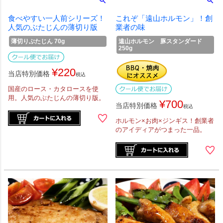
食べやすい一人前シリーズ！
これぞ「遠山ホルモン」！創
人気のぶたじんの薄切り版
業者の味
薄切りぶたじん 70g
遠山ホルモン 豚スタンダード
250g
¥
220
当店特別価格
税込
国産のロース・カタロースを使
用。人気のぶたじんの薄切り版。
¥
700
当店特別価格
税込
ホルモン×お肉×ジンギス！創業者
のアイディアがつまった一品。