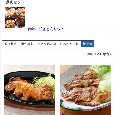
豚肉セット
肉屋の焼きとんセット
並び替え
優先度順
価格が高い順
価格が安い順
新着順
56
件中
1
-
56
件表示