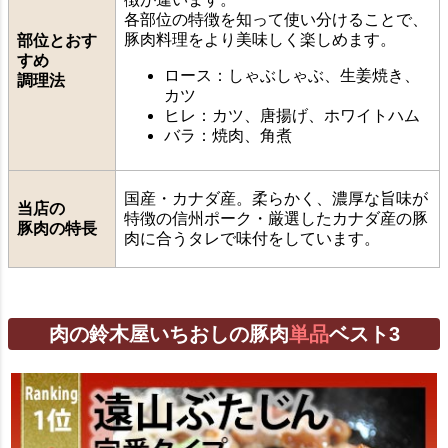
各部位の特徴を知って使い分けることで、
豚肉料理をより美味しく楽しめます。
部位とおす
すめ
ロース：しゃぶしゃぶ、生姜焼き、
調理法
カツ
ヒレ：カツ、唐揚げ、ホワイトハム
バラ：焼肉、角煮
国産・カナダ産。柔らかく、濃厚な旨味が
当店の
特徴の信州ポーク・厳選したカナダ産の豚
豚肉の特長
肉に合うタレで味付をしています。
肉の鈴木屋いちおしの豚肉
単品
ベスト3