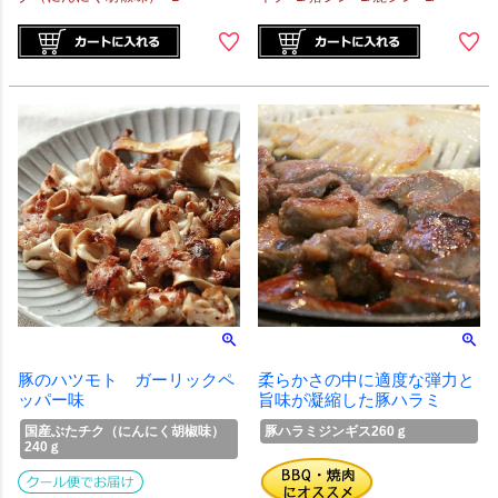
豚のハツモト ガーリックペ
柔らかさの中に適度な弾力と
ッパー味
旨味が凝縮した豚ハラミ
国産ぶたチク（にんにく胡椒味）
豚ハラミジンギス260ｇ
240ｇ