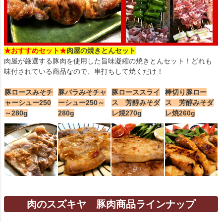
★おすすめセット★
肉屋の焼きとんセット
肉屋が厳選する豚肉を使用した旨味凝縮の焼きとんセット！どれも
味付されている商品なので、串打ちして焼くだけ！
豚ロースみそチ
豚バラみそチャ
豚ローススライ
棒切り豚ロー
ャーシュー250
ーシュー250～
ス 芳醇みそダ
ス 芳醇みそダ
～280g
280g
レ焼270g
レ焼260g
肉のスズキヤ 豚肉商品ラインナップ