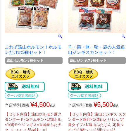
これぞ遠山ホルモン！ホルモ
羊・鶏・豚・猪・鹿の人気遠
ンだけの5種セット！
山ジンギスカンセット！
遠山ホルモン5種セット
遠山ジンギス5種セット
¥
4,500
¥
5,500
当店特別価格
当店特別価格
税込
税込
【セット内容】遠山ホルモン豚ス
【セット内容】遠山ジンギス スタ
タンダード×1/テムチン×1/鶏ホル
ンダード銀印×1/遠山とりじん 定
×1/鶏モツジンギス×1/国産ぶたチ
番タイプ×1/遠山ぶたじん 定番タ
ク（にんにく胡椒味）×1
イプ×1/猪ジン×1/鹿ジン×1/