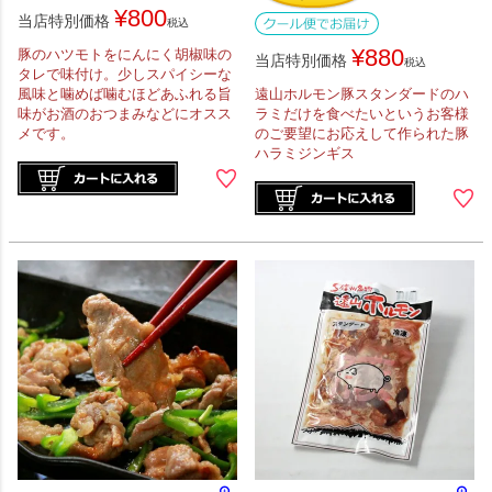
¥
800
当店特別価格
税込
¥
880
豚のハツモトをにんにく胡椒味の
当店特別価格
税込
タレで味付け。少しスパイシーな
風味と噛めば噛むほどあふれる旨
遠山ホルモン豚スタンダードのハ
味がお酒のおつまみなどにオスス
ラミだけを食べたいというお客様
メです。
のご要望にお応えして作られた豚
ハラミジンギス