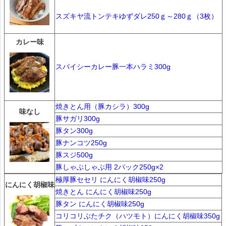
スズキヤ流トンテキゆずダレ250ｇ～280ｇ（3枚）
カレー味
スパイシーカレー豚一本ハラミ300g
焼きとん用（豚カシラ）300g
味なし
豚サガリ300g
豚タン300g
豚ナンコツ250g
豚スジ500g
豚しゃぶしゃぶ用 2パック250g×2
極厚豚セセリ にんにく胡椒味250g
にんにく胡椒味
焼きとん にんにく胡椒味250g
豚タン にんにく胡椒味250g
コリコリぶたチク（ハツモト）にんにく胡椒味350g