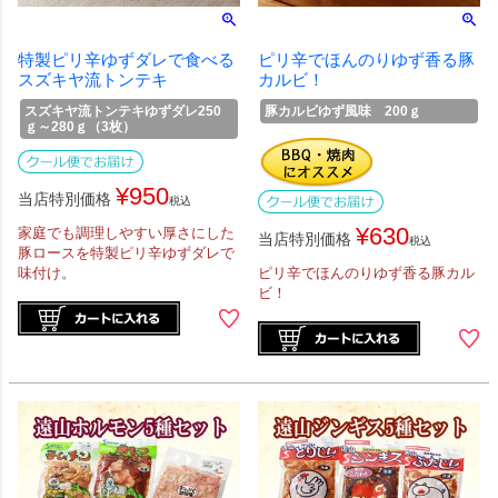
特製ピリ辛ゆずダレで食べる
ピリ辛でほんのりゆず香る豚
スズキヤ流トンテキ
カルビ！
スズキヤ流トンテキゆずダレ250
豚カルビゆず風味 200ｇ
ｇ～280ｇ（3枚）
¥
950
当店特別価格
税込
¥
630
家庭でも調理しやすい厚さにした
当店特別価格
税込
豚ロースを特製ピリ辛ゆずダレで
味付け。
ピリ辛でほんのりゆず香る豚カル
ビ！