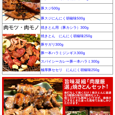
豚スジ500g
豚スジにんにく胡椒味500g
肉モツ・肉モノ
焼きとん用（豚カシラ）300g
焼きとん にんにく胡椒味250g
豚サガリ300g
豚一本ハラミジンギス300g
スパイシーカレー豚一本ハラミ300g
極厚豚セセリ にんにく胡椒味250g