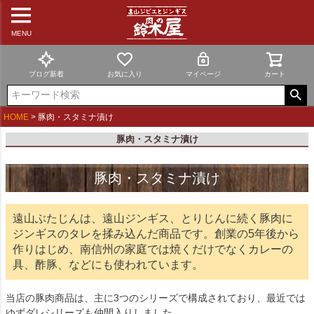
MENU
ブログ新着
お気に入り
マイページ
カート
HOME
豚肉・スタミナ漬け
豚肉・スタミナ漬け
豚肉・スタミナ漬け
遠山ぶたじんは、遠山ジンギス、とりじんに続く豚肉に
ジンギスのタレを揉み込んだ商品です。創業の5年後から
作りはじめ、南信州の家庭では焼くだけでなくカレーの
具、酢豚、などにも使われています。
当店の豚肉商品は、主に3つのシリーズで構成されており、最近では
ゆずダレシリーズも仲間入りしました。