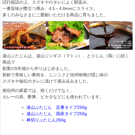
試行錯誤の上、スズキヤのタレによく馴染み、
一番旨味が際立つ厚み、4.5～4.8mmにスライス。
多くのみなさまにご愛顧いただける商品に育ちました。
遠山ぶたじんは、遠山ジンギス（マトン）、とりじん（鶏）に続く
商品で
創業の5年後から作りはじめました。
新鮮で美味しい豚肉を、ニンニクと信州味噌が隠し味の
スズキヤ秘伝のタレに漬けて揉み込みました。
南信州の家庭では、焼くだけでなく、
カレーの具、酢豚、ピカタなどにも使われています。
遠山ぶたじん 定番タイプ250g
遠山ぶたじん 国産タイプ250g
棒切りぶたじん260g