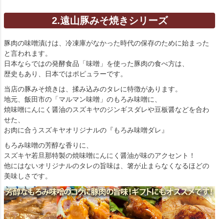
2.遠山豚みそ焼きシリーズ
豚肉の味噌漬けは、冷凍庫がなかった時代の保存のために始まった
と言われます。
日本ならではの発酵食品「味噌」を使った豚肉の食べ方は、
歴史もあり、日本ではポピュラーです。
当店の豚みそ焼きは、揉み込みのタレに特徴があります。
地元、飯田市の「マルマン味噌」のもろみ味噌に、
焼味噌にんにく醤油のスズキヤのジンギスダレや豆板醤などを合わ
せた、
お肉に合うスズキヤオリジナルの『もろみ味噌ダレ』
もろみ味噌の芳醇な香りに、
スズキヤ若旦那特製の焼味噌にんにく醤油が味のアクセント！
他にはないオリジナルのタレの旨味は、箸が止まらなくなるほどの
美味しさです。