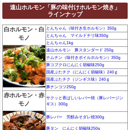
遠山ホルモン「豚の味付けホルモン焼き」
ラインナップ
とんちゃん（味付き生ホルモン）350g
白ホルモン・白
とんちゃん マイルドチリ味350g
モノ
とんちゃん1kg
遠山ホルモン 豚スタンダード 250g
テムチン（味付きボイルホルモン）350g
豚コブクロにんにく胡椒味250g
国産ぶたチク（にんにく胡椒味）240ｇ
国産ぶたチク（ジンギス味）240ｇ
豚ナンコツ250g
赤ホルモン・赤
サクッと香ばしいレバー焼（豚レバージン
モノ
ギス）300g
豚レバー 芳醇みそダレ焼300g
豚タン にんにく胡椒味250g