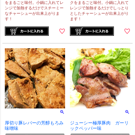
をまるごと味付。小鍋に入れてレ
クをまるごと味付。小鍋に入れて
ンジで加熱するだけでスチーミー
レンジで加熱するだけでしっとり
なチャーシューが出来上がりま
としたチャーシューが出来上がり
す！
ます！
厚切り豚レバーの芳醇もろみ
ジューシー極厚豚肉 ガーリ
味噌味
ックペッパー味