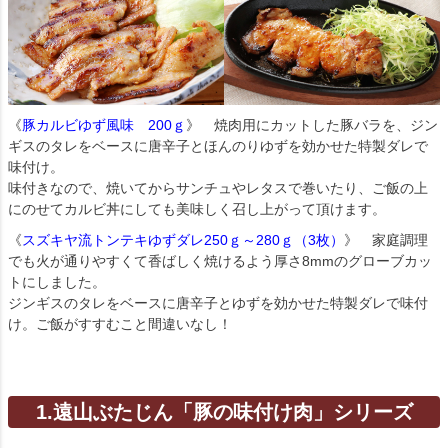
《
豚カルビゆず風味 200ｇ
》 焼肉用にカットした豚バラを、ジン
ギスのタレをベースに唐辛子とほんのりゆずを効かせた特製ダレで
味付け。
味付きなので、焼いてからサンチュやレタスで巻いたり、ご飯の上
にのせてカルビ丼にしても美味しく召し上がって頂けます。
《
スズキヤ流トンテキゆずダレ250ｇ～280ｇ（3枚）
》 家庭調理
でも火が通りやすくて香ばしく焼けるよう厚さ8mmのグローブカッ
トにしました。
ジンギスのタレをベースに唐辛子とゆずを効かせた特製ダレで味付
け。ご飯がすすむこと間違いなし！
1.遠山ぶたじん「豚の味付け肉」シリーズ