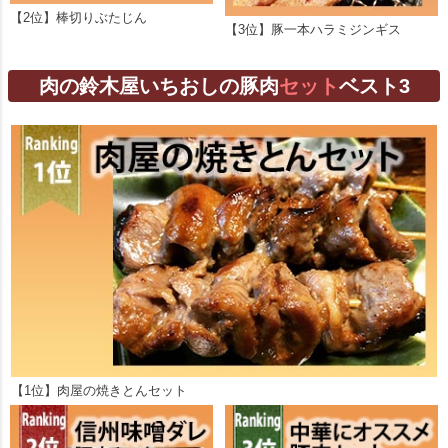
【2位】棒切りぶたじん
【3位】豚一本ハラミジンギス
肉の鈴木屋いちおしの豚肉
セット
ベスト3
【1位】肉屋の焼きとんセット