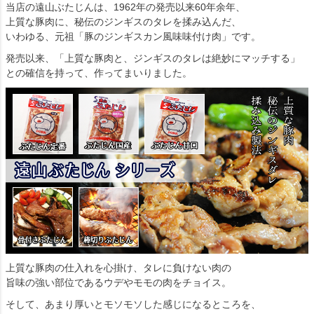
当店の遠山ぶたじんは、1962年の発売以来60年余年、
上質な豚肉に、秘伝のジンギスのタレを揉み込んだ、
いわゆる、元祖「豚のジンギスカン風味味付け肉」です。
発売以来、「上質な豚肉と、ジンギスのタレは絶妙にマッチする」
との確信を持って、作ってまいりました。
上質な豚肉の仕入れを心掛け、タレに負けない肉の
旨味の強い部位であるウデやモモの肉をチョイス。
そして、あまり厚いとモソモソした感じになるところを、