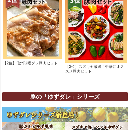
【2位】信州味噌ダレ豚肉セット
【3位】スズキヤ厳選！中華にオス
スメ豚肉セット
豚の「ゆずダレ」シリーズ