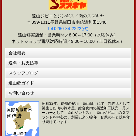
遠山ジビエとジンギス／肉のスズキヤ
〒399-1311長野県飯田市南信濃和田1348
Tel 0260-34-2222(代)
遠山郷実店舗・営業時間／8:00～17:00（水曜休み）
ネットショップ電話対応時間／9:00～16:00（土日祝休み）
会社概要
送料・お支払等
スタッフブログ
遠山郷ガイド
お問い合わせ
昭和32年、信州の秘境「遠山郷」にて、精肉店として
誕生した肉の鈴木屋。総合食肉の製造加工販売一貫メ
ーカーとして「遠山ジンギス」「遠山ジビエ」の２ブ
ランドを中心に、創業以来60余年、伝統の味と技を守
り続けています。