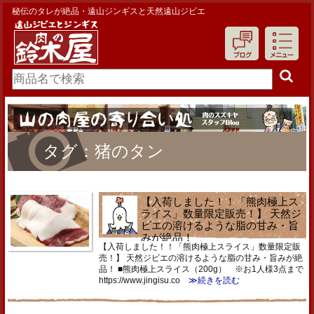
秘伝のタレが絶品・遠山ジンギスと天然遠山ジビエ
タグ：猪のタン
【入荷しました！！「熊肉極上ス
ライス」数量限定販売！】 天然ジ
ビエの溶けるような脂の甘み・旨
みが絶品！
【入荷しました！！「熊肉極上スライス」数量限定販
売！】 天然ジビエの溶けるような脂の甘み・旨みが絶
品！ ■熊肉極上スライス（200g） ※お1人様3点まで
https://www.jingisu.co
≫続きを読む