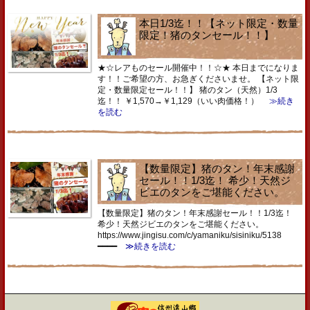
本日1/3迄！！【ネット限定・数量
限定！猪のタンセール！！】
★☆レアものセール開催中！！☆★ 本日までになりま
す！！ご希望の方、お急ぎくださいませ。 【ネット限
定・数量限定セール！！】 猪のタン（天然）1/3
迄！！ ￥1,570→￥1,129（いい肉価格！）
≫続き
を読む
【数量限定】猪のタン！年末感謝
セール！！1/3迄！ 希少！天然ジ
ビエのタンをご堪能ください。
【数量限定】猪のタン！年末感謝セール！！1/3迄！
希少！天然ジビエのタンをご堪能ください。
https://www.jingisu.com/c/yamaniku/sisiniku/5138
━━━━
≫続きを読む