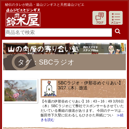
秘伝のタレが絶品・遠山ジンギスと天然遠山ジビエ
タグ：SBCラジオ
SBCラジオ・伊那谷めぐりあい】
3/27（木）放送
【今週の伊那谷めぐりあい】16：43～16：49 3月6日
（木）SBCラジオにて弊社でスポンサーをさせていた
だいている番組の放送があります。 今回のテーマは…
飯田市下久堅に伝わるしもひさかた和紙につい
≫続
きを読む