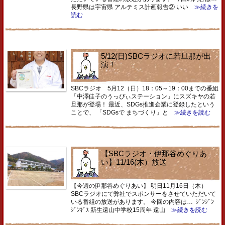
長野県は宇宙県 アルテミス計画報告② いい
≫続きを
読む
5/12(日)SBCラジオに若旦那が出
演！
SBCラジオ 5月12（日）18：05～19：00までの番組
「中澤佳子のうっぴぃステーション」にスズキヤの若
旦那が登場！ 最近、SDGs推進企業に登録したという
ことで、 「SDGsで まちづくり」と
≫続きを読む
【SBCラジオ・伊那谷めぐりあ
い】11/16(木）放送
【今週の伊那谷めぐりあい】 明日11月16日（木）
SBCラジオにて弊社でスポンサーをさせていただいて
いる番組の放送があります。 今回の内容は… ｼﾞﾝｼﾞﾝ
ｼﾞﾝｷﾞｽ 新生遠山中学校15周年 遠山
≫続きを読む