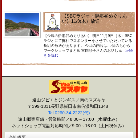
【SBCラジオ・伊那谷めぐりあ
い】11/9(木）放送
【今週の伊那谷めぐりあい】 明日11月9日（木）SBC
ラジオにて弊社でスポンサーをさせていただいている
番組の放送があります。 今回の内容は… 個のちから
ワークショップまとめ 富岡順子さんのお話し &
≫続
きを読む
遠山ジビエとジンギス／肉のスズキヤ
〒399-1311長野県飯田市南信濃和田1348
Tel 0260-34-2222(代)
遠山郷実店舗・営業時間／8:00～17:00（水曜休み）
ネットショップ電話対応時間／9:00～16:00（土日祝休み）
会社概要