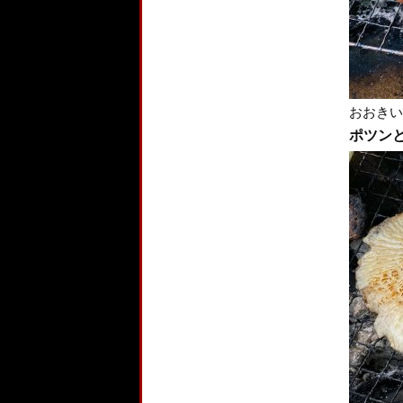
おおきい
ポツン