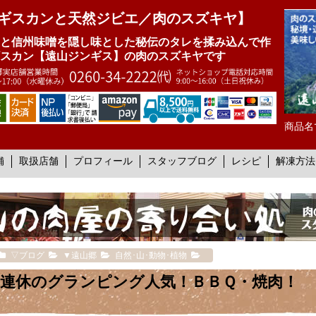
ギスカンと天然ジビエ／肉のスズキヤ】
と信州味噌を隠し味とした秘伝のタレを揉み込んで作
スカン【遠山ジンギス】の肉のスズキヤです
商品名
舗
取扱店舗
プロフィール
スタッフブログ
レシピ
解凍方法
▽ブログ
▼遠山郷
自然･山･動物･植物
連休のグランピング人気！ＢＢＱ・焼肉！