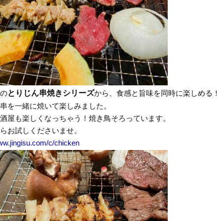
の
とりじん串焼きシリーズ
から、食感と旨味を同時に楽しめる！
串を一緒に焼いて楽しみました。
酒屋も楽しくなっちゃう！焼き鳥そろっています。
らお試しくださいませ。
ww.jingisu.com/c/chicken