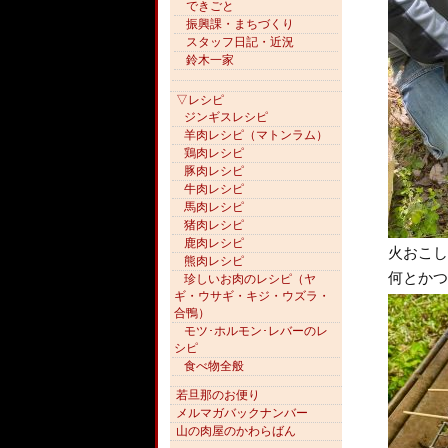
できごと
振興課・まちづくり
スタッフ日記・近況
鈴木一家
▽レシピ
ジンギスレシピ
羊肉レシピ（マトンラム）
鶏肉レシピ
豚肉レシピ
牛肉レシピ
馬肉レシピ
猪肉レシピ
鹿肉レシピ
火おこし
熊肉レシピ
何とかつ
珍しいお肉のレシピ（ヤ
ギ・ウサギ・キジ・ウズラ・
合鴨）
モツ･ホルモン･レバーのレ
シピ
食べ物全般
若旦那のお便り
メルマガバックナンバー
山の肉屋のかわらばん