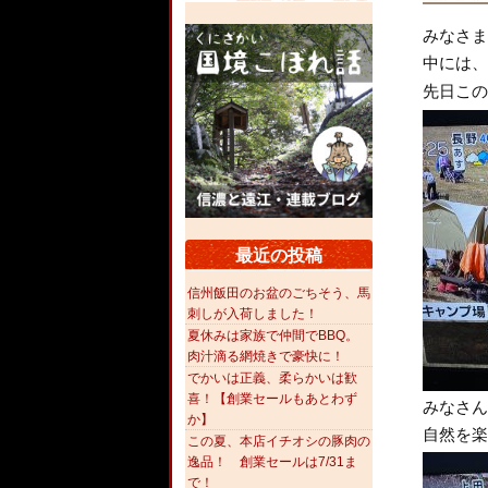
みなさま
中には、
先日この
最近の投稿
信州飯田のお盆のごちそう、馬
刺しが入荷しました！
夏休みは家族で仲間でBBQ。
肉汁滴る網焼きで豪快に！
でかいは正義、柔らかいは歓
喜！【創業セールもあとわず
みなさん
か】
自然を楽
この夏、本店イチオシの豚肉の
逸品！ 創業セールは7/31ま
で！