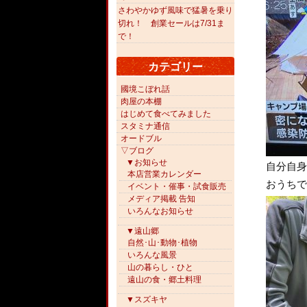
さわやかゆず風味で猛暑を乗り
切れ！ 創業セールは7/31ま
で！
カテゴリー
國境こぼれ話
肉屋の本棚
はじめて食べてみました
スタミナ通信
オードブル
▽ブログ
▼お知らせ
自分自身
本店営業カレンダー
おうちで
イベント・催事・試食販売
メディア掲載 告知
いろんなお知らせ
▼遠山郷
自然･山･動物･植物
いろんな風景
山の暮らし・ひと
遠山の食・郷土料理
▼スズキヤ