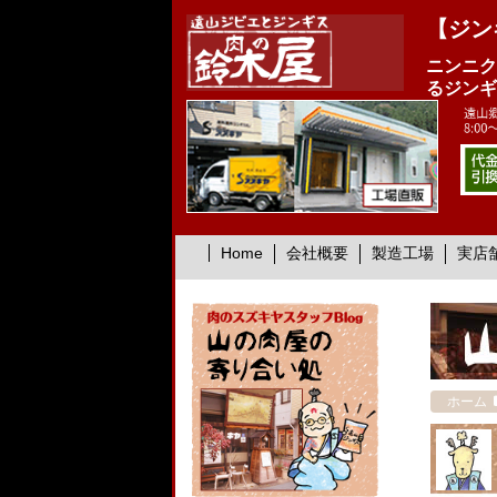
【ジン
ニンニク
るジンギ
Home
会社概要
製造工場
実店
ホーム