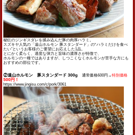
秘伝のジンギスダレを揉み込んだ豚の肉厚ハラミ。
スズキヤ人気の「遠山ホルモン 豚スタンダード」の‶ハラミだけを食べ
たい”というお客様のご要望にお応えした1品。
とにかく柔らく、適度な弾力と旨味の濃厚さが特徴で、
ホルモンの一種ではありますが、しつこくなくホルモンが苦手な方にも
おすすめの部位です。
②遠山ホルモン 豚スタンダード 300g
通常価格600円→
特別価格
500円！
https://www.jingisu.com/c/pork/3061