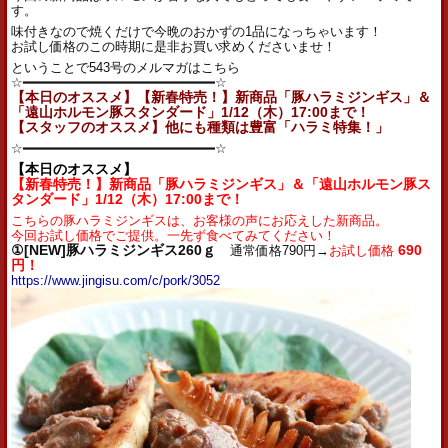
す。
味付きなので焼くだけで今晩のおかずの1品になっちゃいます！
お試し価格のこの時期に是非お買い求めくださいませ！
ということで543号のメルマガはこちら
☆━━━━━━━━━━━━━━━━━━━━━━━━☆
【本日のオススメ】【新春特売！】新商品「豚ハラミジンギス」＆
「遠山ホルモン豚スタンダード」1/12（木）17:00まで！
【スタッフのオススメ】他にも種類は豊富「ハラミ特集！」
☆━━━━━━━━━━━━━━━━━━━━━━━━☆
【本日のオススメ】
【新春特売！】新商品「豚ハラミジンギス」＆「遠山ホルモン豚ス
タンダード」1/12（木）17:00まで！
こちらの豚ハラミジンギスは、お客様の声にお応えした新商品。
今回お試し価格でご提供。一先ず食べてみてください！
①[NEW]豚ハラミジンギス260ｇ
通常価格790円→
お試し価格
690
円！
https://www.jingisu.com/c/pork/3052