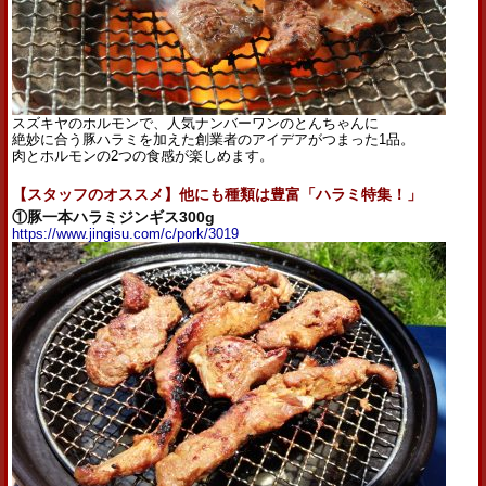
スズキヤのホルモンで、人気ナンバーワンのとんちゃんに
絶妙に合う豚ハラミを加えた創業者のアイデアがつまった1品。
肉とホルモンの2つの食感が楽しめます。
【スタッフのオススメ】他にも種類は豊富「ハラミ特集！」
①豚一本ハラミジンギス300g
https://www.jingisu.com/c/pork/3019