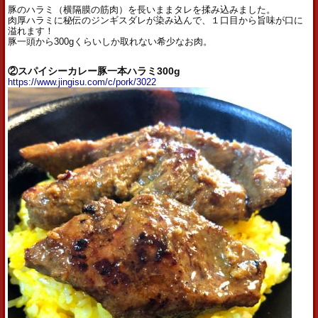
豚のハラミ（横隔膜の筋肉）を長いままタレを揉み込みました。
肉厚ハラミに秘伝のジンギスダレが染み込んで、１口目から旨味が口に
溢れます！
豚一頭から300gくらいしか取れない希少なお肉。
②スパイシーカレー豚一本ハラミ300g
https://www.jingisu.com/c/pork/3022