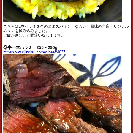
こちらは1本ハラミをそのままスパイシーなカレー風味の当店オリジナル
のタレを揉み込みました。
ご飯が進むこと間違いなし！です。
③牛一本ハラミ 255～290g
https://www.jingisu.com/c/beef/4037