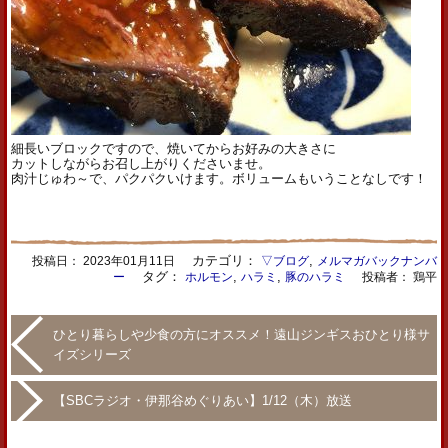
細長いブロックですので、焼いてからお好みの大きさに
カットしながらお召し上がりくださいませ。
肉汁じゅわ～で、パクパクいけます。ボリュームもいうことなしです！
カテゴリ：
,
投稿日：
2023年01月11日
▽ブログ
メルマガバックナンバ
タグ：
,
,
ー
ホルモン
ハラミ
豚のハラミ
投稿者： 鶏平
ひとり暮らしや少食の方にオススメ！遠山ジンギスおひとり様サ
イズシリーズ
【SBCラジオ・伊那谷めぐりあい】1/12（木）放送