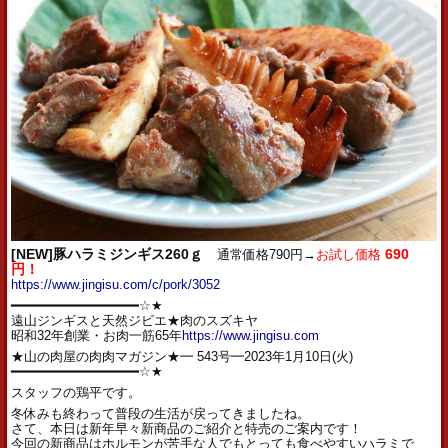
[NEW]豚ハラミジンギス260ｇ
通常価格790円→
お試し価格
690
円！
https://www.jingisu.com/c/pork/3052
━━━━━━━━━━━━━━━━☆★
遠山ジンギスと天然ジビエ★肉のスズキヤ
昭和32年創業・お肉一筋65年
https://www.jingisu.com
★山の肉屋の肉肉マガジン★━ 543号━2023年1月10日(火)
━━━━━━━━━━━━━━━━☆★
スタッフの鶏平です。
冬休みも終わって普段の生活が戻ってきましたね。
さて、本日は新年早々新商品のご紹介と特売のご案内です！
今回の新商品はホルモンが苦手な人でもとっても食べやすいハラミで