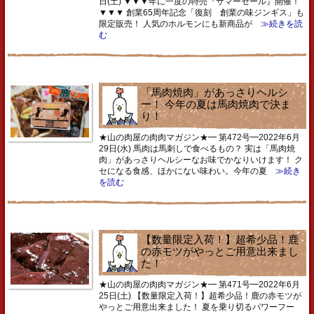
日(土) ▼▼▼年に一度の特売『サマーセール』開催！
▼▼▼ 創業65周年記念「復刻 創業の味ジンギス」も
限定販売！ 人気のホルモンにも新商品が
≫続きを読
む
「馬肉焼肉」があっさりヘルシ
ー！ 今年の夏は馬肉焼肉で決ま
り！
★山の肉屋の肉肉マガジン★━ 第472号━2022年6月
29日(水) 馬肉は馬刺しで食べるもの？ 実は「馬肉焼
肉」があっさりヘルシーなお味でかなりいけます！ ク
セになる食感、ほかにない味わい。今年の夏
≫続き
を読む
【数量限定入荷！】超希少品！鹿
の赤モツがやっとご用意出来まし
た！
★山の肉屋の肉肉マガジン★━ 第471号━2022年6月
25日(土) 【数量限定入荷！】超希少品！鹿の赤モツが
やっとご用意出来ました！ 夏を乗り切るパワーフー