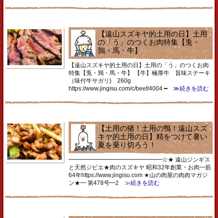
【遠山スズキヤ的土用の日】土用
の「う」のつくお肉特集【兎・
鶉・馬・牛】
【遠山スズキヤ的土用の日】土用の「う」のつくお肉
特集【兎・鶉・馬・牛】 【牛】極厚牛 旨味ステーキ
（味付牛サガリ) 260g
https://www.jingisu.com/c/beef/4004 ━
≫続きを読む
【土用の猪！土用の鴨！遠山スズ
キヤ的土用の日】精をつけて暑い
夏を乗り切ろう！
━━━━━━━━━━━━━━━━☆★ 遠山ジンギス
と天然ジビエ★肉のスズキヤ 昭和32年創業・お肉一筋
64年https://www.jingisu.com ★山の肉屋の肉肉マガジ
ン★━ 第478号━2
≫続きを読む