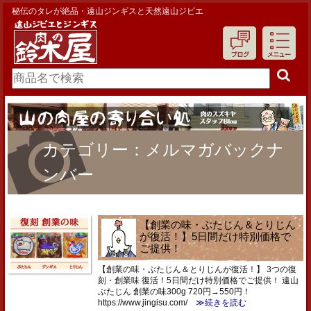
秘伝のタレが絶品・遠山ジンギスと天然遠山ジビエ
カテゴリー：メルマガバックナ
ンバー
【創業の味・ぶたじん＆とりじん
が復活！】5日間だけ特別価格で
ご提供！
【創業の味・ぶたじん＆とりじんが復活！】 3つの復
刻・創業味 復活！5日間だけ特別価格でご提供！ 遠山
ぶたじん 創業の味300g 720円→550円！
https://www.jingisu.com/
≫続きを読む