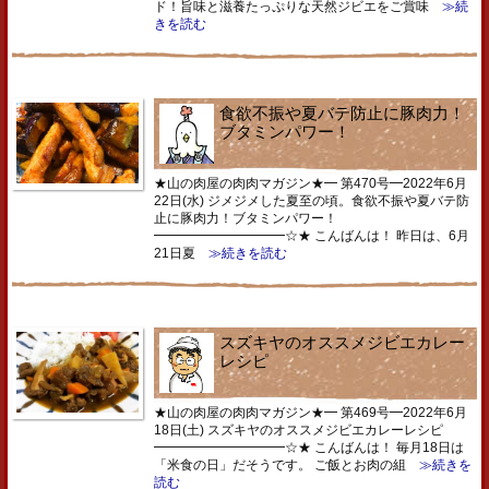
ド！旨味と滋養たっぷりな天然ジビエをご賞味
≫続
きを読む
食欲不振や夏バテ防止に豚肉力！
ブタミンパワー！
★山の肉屋の肉肉マガジン★━ 第470号━2022年6月
22日(水) ジメジメした夏至の頃。食欲不振や夏バテ防
止に豚肉力！ブタミンパワー！
━━━━━━━━━━☆★ こんばんは！ 昨日は、6月
21日夏
≫続きを読む
スズキヤのオススメジビエカレー
レシピ
★山の肉屋の肉肉マガジン★━ 第469号━2022年6月
18日(土) スズキヤのオススメジビエカレーレシピ
━━━━━━━━━━☆★ こんばんは！ 毎月18日は
「米食の日」だそうです。 ご飯とお肉の組
≫続きを
読む