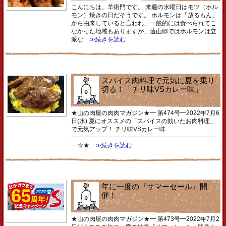
こんにちは。羊衛門です。 来週の水曜日はモツ（ホル
モン）焼きの日だそうです。 ホルモンは「放るもん」
から由来していると言われ、一般的には食べられてこ
なかった地域もありますが、遠山郷ではホルモンは立
派な
≫続きを読む
スパイス肉料理で元気に夏を乗り
切る！「チリ味VSカレー味」
★山の肉屋の肉肉マガジン★━ 第474号━2022年7月6
日(水) 夏にオススメの「スパイスの効いたお肉料理」
で元気アップ！ チリ味VSカレー味
━━━━━━━━━━━━━━━━━━━━━━━━
━☆★
≫続きを読む
年に一度の『サマーセール』開
催！
★山の肉屋の肉肉マガジン★━ 第473号━2022年7月2