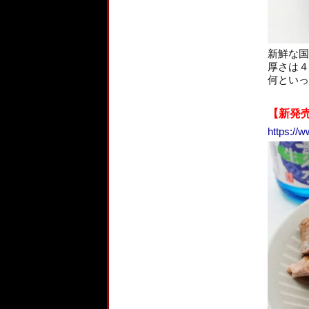
新鮮な国
厚さは４
何といっ
【新発
https://