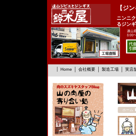
【ジン
ニンニク
るジンギ
Home
会社概要
製造工場
実店
ホーム