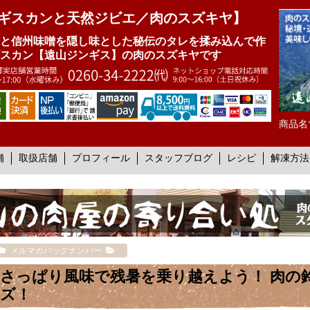
ギスカンと天然ジビエ／肉のスズキヤ】
と信州味噌を隠し味とした秘伝のタレを揉み込んで作
スカン【遠山ジンギス】の肉のスズキヤです
商品名
舗
取扱店舗
プロフィール
スタッフブログ
レシピ
解凍方法
メルマガバックナンバー
さっぱり風味で残暑を乗り越えよう！ 肉の
ズ！