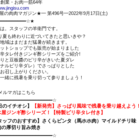
年創業・お肉一筋64年
ww.jingisu.com
の肉肉マガジン★━ 第496号━2022年9月17日(土)
━━━━━━━━━━☆★
は。スタッフの羊衛門です。
り夏も終わりに近づいてきたと思いきや？
地域はまだまだ猛暑が続きます。
ットショップでも販売が始まりました
辛タレ付きジンギ酢シリーズをご紹介!
りと豆板醬のピリ辛がきいた夏ダレ
ナルピリ辛ダレ）でさっぱりとした
お召し上がりください。
一緒に残暑を乗り切って参りましょう！
のメルマガはこちら
━━━━━━━━━━━━━━━━━━━☆
本日のイチオシ】
【新発売】さっぱり風味で残暑を乗り越えよう
木屋ジンギ酢シリーズ！【特製ピリ辛タレ付き】
スタッフのおすすめ】
さくらビンタ（馬ホホ肉）マイルドチリ味
肉の厚切り旨み焼き
━━━━━━━━━━━━━━━━━━━☆