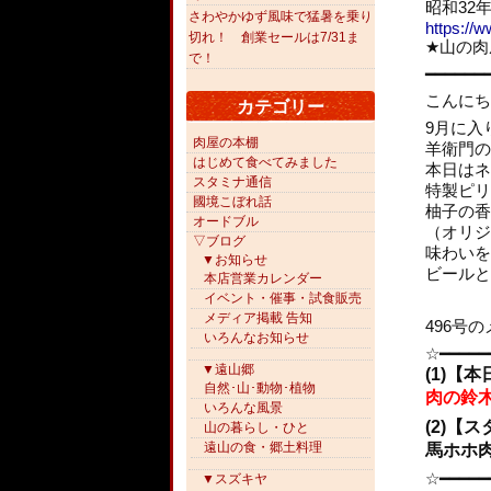
昭和32
さわやかゆず風味で猛暑を乗り
https://w
切れ！ 創業セールは7/31ま
★山の肉屋
で！
━━━━━━
こんにち
カテゴリー
9月に入
肉屋の本棚
羊衛門の
はじめて食べてみました
本日はネ
スタミナ通信
特製ピリ
國境こぼれ話
柚子の香
オードブル
（オリジ
▽ブログ
味わいを
▼お知らせ
ビールと
本店営業カレンダー
イベント・催事・試食販売
メディア掲載 告知
496号
いろんなお知らせ
☆━━━━━
▼遠山郷
(1)【
自然･山･動物･植物
肉の鈴
いろんな風景
(2)【
山の暮らし・ひと
遠山の食・郷土料理
馬ホホ
☆━━━━━
▼スズキヤ