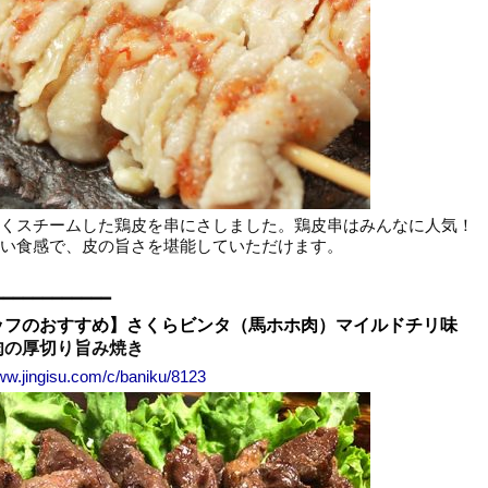
くスチームした鶏皮を串にさしました。鶏皮串はみんなに人気！
い食感で、皮の旨さを堪能していただけます。
━━━━━━━━━━━━
ッフのおすすめ】さくらビンタ（馬ホホ肉）マイルドチリ味
肉の厚切り旨み焼き
www.jingisu.com/c/baniku/8123