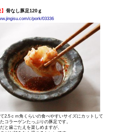
売】
骨なし豚足120ｇ
www.jingisu.com/c/pork/03336
て2.5ｃｍ角くらいの食べやすいサイズにカットして
たコラーゲンたっぷりの豚足です。
だと歯ごたえを楽しめますが、