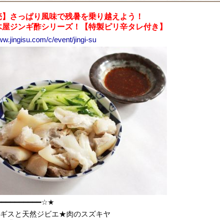
売】さっぱり風味で残暑を乗り越えよう！
木屋ジンギ酢シリーズ！【特製ピリ辛タレ付き】
ww.jingisu.com/c/event/jingi-su
━━━━━━━━━━☆★
ギスと天然ジビエ★肉のスズキヤ