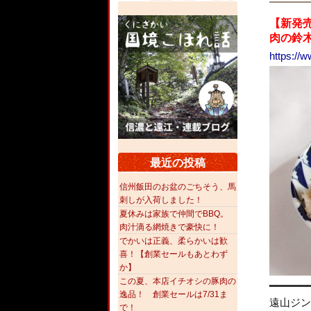
【新発
肉の鈴
https://w
最近の投稿
信州飯田のお盆のごちそう、馬
刺しが入荷しました！
夏休みは家族で仲間でBBQ。
肉汁滴る網焼きで豪快に！
でかいは正義、柔らかいは歓
喜！【創業セールもあとわず
か】
この夏、本店イチオシの豚肉の
━━━━━━
逸品！ 創業セールは7/31ま
遠山ジン
で！