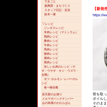
できごと
振興課・まちづくり
【新発
スタッフ日記・近況
鈴木一家
https://
▽レシピ
ジンギスレシピ
羊肉レシピ（マトンラム）
鶏肉レシピ
豚肉レシピ
牛肉レシピ
馬肉レシピ
猪肉レシピ
鹿肉レシピ
熊肉レシピ
珍しいお肉のレシピ（ヤ
ギ・ウサギ・キジ・ウズラ・
合鴨）
モツ･ホルモン･レバーのレ
シピ
食べ物全般
骨を取っ
若旦那のお便り
ボイルし
メルマガバックナンバー
そのまま
山の肉屋のかわらばん