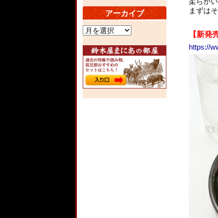
柔らかい
まずはそ
アーカイブ
ア
【新発
ー
https://
カ
イ
ブ