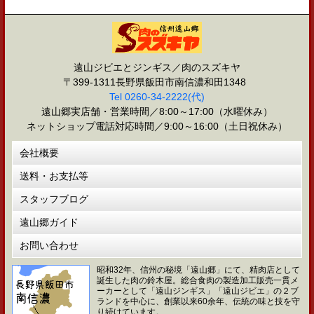
遠山ジビエとジンギス／肉のスズキヤ
〒399-1311長野県飯田市南信濃和田1348
Tel 0260-34-2222(代)
遠山郷実店舗・営業時間／8:00～17:00（水曜休み）
ネットショップ電話対応時間／9:00～16:00（土日祝休み）
会社概要
送料・お支払等
スタッフブログ
遠山郷ガイド
お問い合わせ
昭和32年、信州の秘境「遠山郷」にて、精肉店として
誕生した肉の鈴木屋。総合食肉の製造加工販売一貫メ
ーカーとして「遠山ジンギス」「遠山ジビエ」の２ブ
ランドを中心に、創業以来60余年、伝統の味と技を守
り続けています。