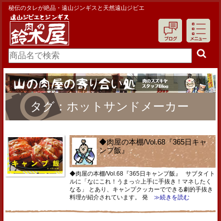
秘伝のタレが絶品・遠山ジンギスと天然遠山ジビエ
タグ：ホットサンドメーカー
◆肉屋の本棚/Vol.68『365日キャ
ンプ飯』
◆肉屋の本棚/Vol.68『365日キャンプ飯』 サブタイト
ルに「なにこれ！うまっ☆上手に手抜き！マネしたく
なる」 とあり、キャンプクッカーでできる劇的手抜き
料理が紹介されています。 発
≫続きを読む