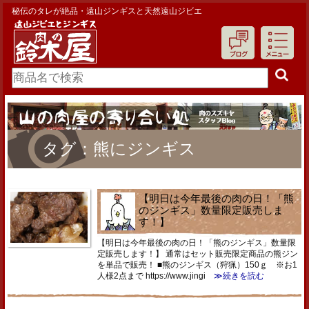
秘伝のタレが絶品・遠山ジンギスと天然遠山ジビエ
タグ：熊にジンギス
【明日は今年最後の肉の日！「熊
のジンギス」数量限定販売しま
す！】
【明日は今年最後の肉の日！「熊のジンギス」数量限
定販売します！】 通常はセット販売限定商品の熊ジン
を単品で販売！ ■熊のジンギス（狩猟）150ｇ ※お1
人様2点まで https://www.jingi
≫続きを読む