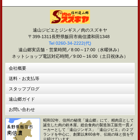
遠山ジビエとジンギス／肉のスズキヤ
〒399-1311長野県飯田市南信濃和田1348
Tel 0260-34-2222(代)
遠山郷実店舗・営業時間／8:00～17:00（水曜休み）
ネットショップ電話対応時間／9:00～16:00（土日祝休み）
会社概要
送料・お支払等
スタッフブログ
遠山郷ガイド
お問い合わせ
昭和32年、信州の秘境「遠山郷」にて、精肉店として
誕生した肉の鈴木屋。総合食肉の製造加工販売一貫メ
ーカーとして「遠山ジンギス」「遠山ジビエ」の２ブ
ランドを中心に、創業以来60余年、伝統の味と技を守
り続けています。