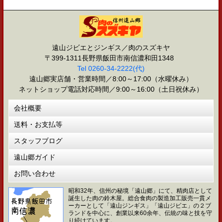
遠山ジビエとジンギス／肉のスズキヤ
〒399-1311長野県飯田市南信濃和田1348
Tel 0260-34-2222(代)
遠山郷実店舗・営業時間／8:00～17:00（水曜休み）
ネットショップ電話対応時間／9:00～16:00（土日祝休み）
会社概要
送料・お支払等
スタッフブログ
遠山郷ガイド
お問い合わせ
昭和32年、信州の秘境「遠山郷」にて、精肉店として
誕生した肉の鈴木屋。総合食肉の製造加工販売一貫メ
ーカーとして「遠山ジンギス」「遠山ジビエ」の２ブ
ランドを中心に、創業以来60余年、伝統の味と技を守
り続けています。