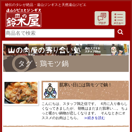
秘伝のタレが絶品・遠山ジンギスと天然遠山ジビエ
タグ：鶏モツ鍋
肌寒い日には鶏モツで鍋！
こんにちは、スタッフ鶉之信です。 4月に入り春らし
くなってきましたが、 朝晩はまだまだ肌寒い…。 ちょ
っと暖かい鍋物が恋しくなります。 そんなときにオ
ススメのお肉はこちら。
≫続きを読む