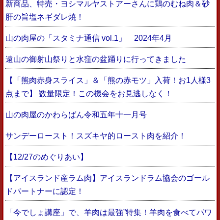
新商品、特売・ヨシマルヤストアーさんに鶏のむね肉＆砂
肝の旨塩ネギダレ焼！
山の肉屋の「スタミナ通信 vol.1」 2024年4月
遠山の御射山祭りと水窪の盆踊りに行ってきました
【「熊肉赤身スライス」＆「熊の赤モツ」入荷！お1人様3
点まで】 数量限定！この機会をお見逃しなく！
山の肉屋のかわらばん令和五年十一月号
サンデーロースト！スズキヤ的ロースト肉を紹介！
【12/27のめぐりあい】
【アイスランド産ラム肉】アイスランドラム協会のゴール
ドパートナーに認定！
「今でしょ講座」で、羊肉は最強”特集！羊肉を食べてパワ