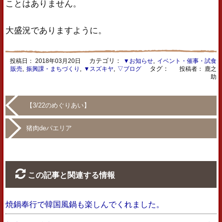
ことはありません。
大盛況でありますように。
カテゴリ：
,
投稿日：
2018年03月20日
▼お知らせ
イベント・催事・試食
,
,
,
タグ：
販売
振興課・まちづくり
▼スズキヤ
▽ブログ
投稿者： 鹿之
助
【3/22のめぐりあい】
猪肉deパエリア
この記事と関連する情報
焼鍋奉行で韓国風鍋も楽しんでくれました。