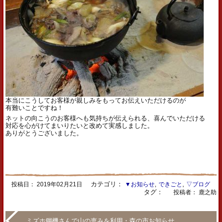
本当にこうしてお客様が親しみをもってお伝えいただけるのが
有難いことですね！
ネットの向こうのお客様へも気持ちが伝えられる、喜んでいただける
対応を心がけてまいりたいと改めて実感しました。
ありがとうございました。
カテゴリ：
,
,
投稿日：
2019年02月21日
▼お知らせ
できごと
▽ブログ
タグ：
投稿者： 鹿之助
ミズホ鋼機さんで山の恵みを利用・森の市お知らせ