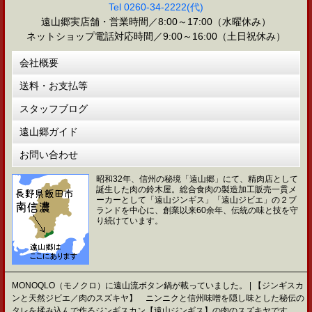
Tel 0260-34-2222(代)
遠山郷実店舗・営業時間／8:00～17:00（水曜休み）
ネットショップ電話対応時間／9:00～16:00（土日祝休み）
会社概要
送料・お支払等
スタッフブログ
遠山郷ガイド
お問い合わせ
昭和32年、信州の秘境「遠山郷」にて、精肉店として
誕生した肉の鈴木屋。総合食肉の製造加工販売一貫メ
ーカーとして「遠山ジンギス」「遠山ジビエ」の２ブ
ランドを中心に、創業以来60余年、伝統の味と技を守
り続けています。
MONOQLO（モノクロ）に遠山流ボタン鍋が載っていました。 | 【ジンギスカ
ンと天然ジビエ／肉のスズキヤ】 ニンニクと信州味噌を隠し味とした秘伝の
タレを揉み込んで作るジンギスカン【遠山ジンギス】の肉のスズキヤです