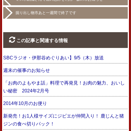
掘り出し物市あと一週間で終了です
この記事と関連する情報
SBCラジオ・伊那谷めぐりあい】9/5（木）放送
週末の催事のお知らせ
「お肉のよもやま話」料理で再発見！お肉の魅力、おいし
い秘密 2024年2月号
2014年10月のお便り
新発売！お1人様サイズにジビエが仲間入り！ 鹿じんと猪
ジンの食べ切りパック！