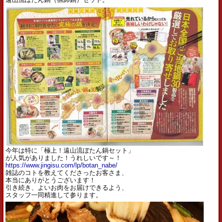
今年は特に「極上！遠山流ぼたん鍋セット」
が人気がありました！うれしいです～！
https://www.jingisu.com/lp/botan_nabe/
雑誌のコトを教えてくださったお客さま、
本当にありがとうございます！
引き続き、よいお肉をお届けできるよう、
スタッフ一同精進して参ります。