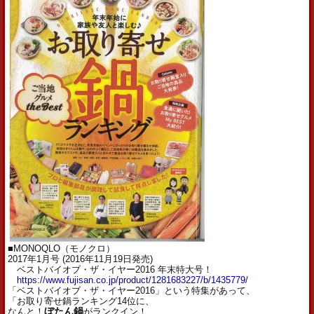
■MONOQLO（モノクロ）
2017年1月号 (2016年11月19日発売)
ベストバイオブ・ザ・イヤー2016 年末特大号！
https://www.fujisan.co.jp/product/1281683227/b/1435779/
「ベストバイオブ・ザ・イヤー2016」という特集があって、
「お取り寄せ鍋ランキング14位に、
なんと！
ぼたん鍋
がランクイン！