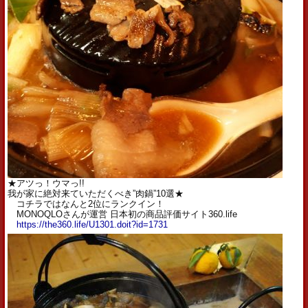
★アツっ！ウマっ!!
我が家に絶対来ていただくべき”肉鍋”10選★
コチラではなんと2位にランクイン！
MONOQLOさんが運営 日本初の商品評価サイト360.life
https://the360.life/U1301.doit?id=1731