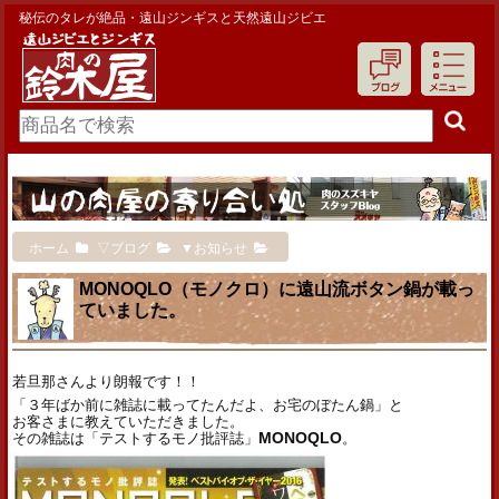
秘伝のタレが絶品・遠山ジンギスと天然遠山ジビエ
ホーム
▽ブログ
▼お知らせ
MONOQLO（モノクロ）に遠山流ボタン鍋が載っ
ていました。
若旦那さんより朗報です！！
「３年ばか前に雑誌に載ってたんだよ、お宅のぼたん鍋」と
お客さまに教えていただきました。
その雑誌は「テストするモノ批評誌」
MONOQLO
。