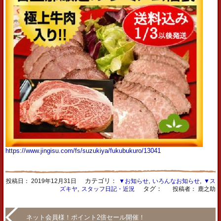
https://www.jingisu.com/fs/suzukiya/fukubukuro/13041
カテゴリ：
,
,
投稿日：
2019年12月31日
▼お知らせ
いろんなお知らせ
▼ス
,
タグ：
ズキヤ
スタッフ日記・近況
投稿者： 鹿之助
ネット会員様！ポイント2倍セール開催！