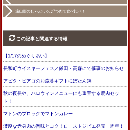
遠山郷のしゃぶしゃぶ7つ肉で食べ比べ！
この記事と関連する情報
【1/17のめぐりあい】
長和町ウイスキーフェス／飯田・高森にて催事のお知らせ
アピタ・ピアゴのお歳暮ギフトにぼたん鍋
秋の夜長や、ハロウィンメニューにも重宝する鹿肉セッ
ト！
マトンのブロックでマトンカレー
濃厚な赤身肉の旨味とコク！ローストジビエ発売一周年！