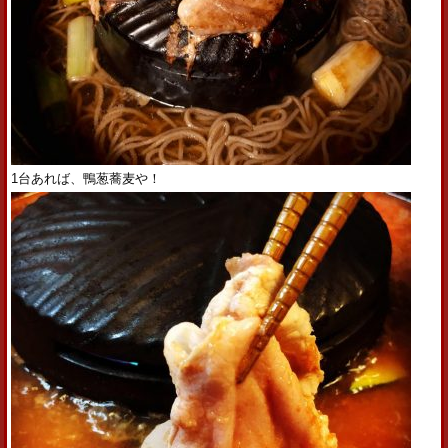
1台あれば、鴨葱蕎麦や！