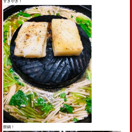
すきやき！
餅鍋！