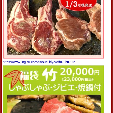
https://www.jingisu.com/fs/suzukiya/c/fukubukuro