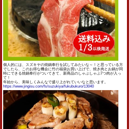
個人的には、スズキヤの焼鍋奉行を試してみたいな～！と思っている方
でしたら、このお得な機会に竹の福袋お買い上げで、焼き肉とお鍋が同
時にできる焼鍋奉行がついてきて、新商品のしゃぶしゃぶ7つ肉が入っ
て！
年始から、美味しくみんなで盛り上がれていいなと思います。
https://www.jingisu.com/fs/suzukiya/fukubukuro/13040