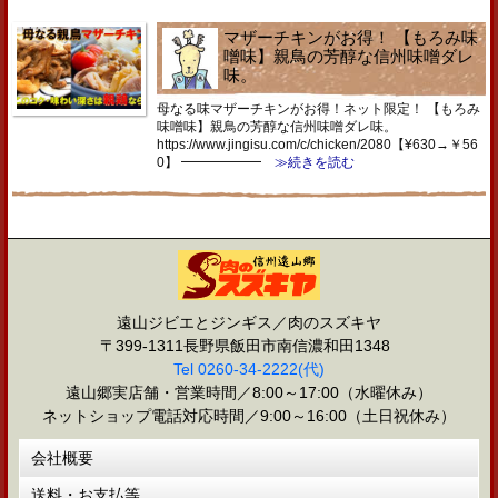
マザーチキンがお得！ 【もろみ味
噌味】親鳥の芳醇な信州味噌ダレ
味。
母なる味マザーチキンがお得！ネット限定！ 【もろみ
味噌味】親鳥の芳醇な信州味噌ダレ味。
https://www.jingisu.com/c/chicken/2080【¥630→￥56
0】 ━━━━━━
≫続きを読む
遠山ジビエとジンギス／肉のスズキヤ
〒399-1311長野県飯田市南信濃和田1348
Tel 0260-34-2222(代)
遠山郷実店舗・営業時間／8:00～17:00（水曜休み）
ネットショップ電話対応時間／9:00～16:00（土日祝休み）
会社概要
送料・お支払等