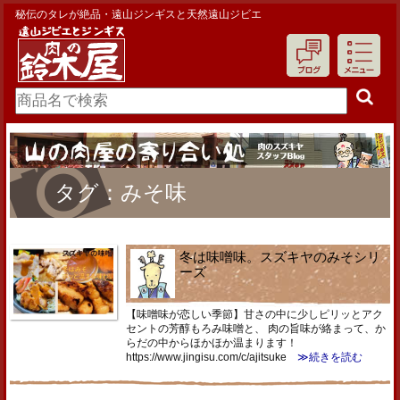
秘伝のタレが絶品・遠山ジンギスと天然遠山ジビエ
タグ：みそ味
冬は味噌味。スズキヤのみそシリ
ーズ
【味噌味が恋しい季節】甘さの中に少しピリッとアク
セントの芳醇もろみ味噌と、 肉の旨味が絡まって、か
らだの中からほかほか温まります！
https://www.jingisu.com/c/ajitsuke
≫続きを読む