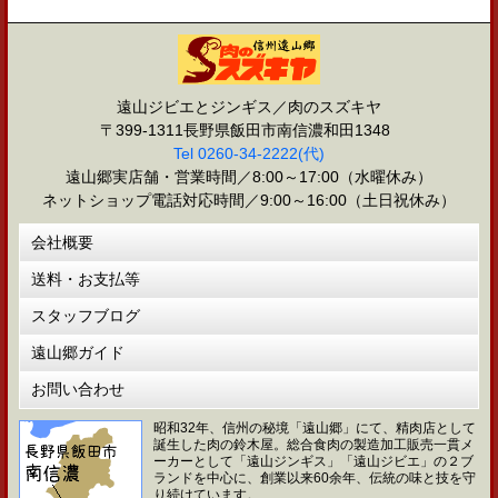
遠山ジビエとジンギス／肉のスズキヤ
〒399-1311長野県飯田市南信濃和田1348
Tel 0260-34-2222(代)
遠山郷実店舗・営業時間／8:00～17:00（水曜休み）
ネットショップ電話対応時間／9:00～16:00（土日祝休み）
会社概要
送料・お支払等
スタッフブログ
遠山郷ガイド
お問い合わせ
昭和32年、信州の秘境「遠山郷」にて、精肉店として
誕生した肉の鈴木屋。総合食肉の製造加工販売一貫メ
ーカーとして「遠山ジンギス」「遠山ジビエ」の２ブ
ランドを中心に、創業以来60余年、伝統の味と技を守
り続けています。