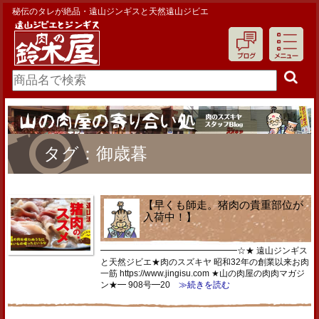
秘伝のタレが絶品・遠山ジンギスと天然遠山ジビエ
タグ：御歳暮
【早くも師走。猪肉の貴重部位が
入荷中！】
━━━━━━━━━━━━━━━━☆★ 遠山ジンギス
と天然ジビエ★肉のスズキヤ 昭和32年の創業以来お肉
一筋 https://www.jingisu.com ★山の肉屋の肉肉マガジ
ン★━ 908号━20
≫続きを読む