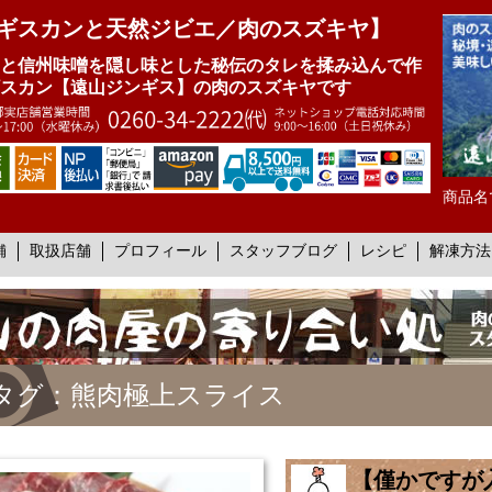
ギスカンと天然ジビエ／肉のスズキヤ】
と信州味噌を隠し味とした秘伝のタレを揉み込んで作
スカン【遠山ジンギス】の肉のスズキヤです
商品名
舗
取扱店舗
プロフィール
スタッフブログ
レシピ
解凍方法
タグ：熊肉極上スライス
【僅かですが