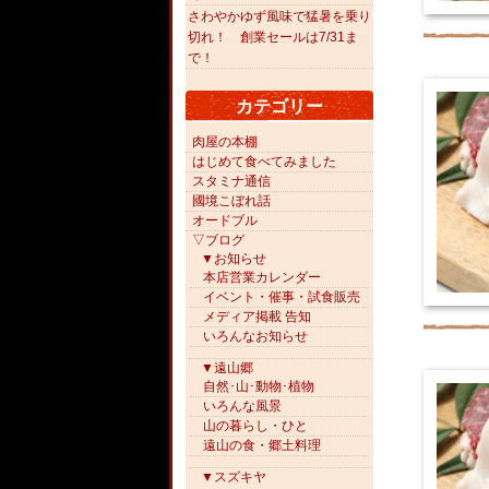
さわやかゆず風味で猛暑を乗り
切れ！ 創業セールは7/31ま
で！
カテゴリー
肉屋の本棚
はじめて食べてみました
スタミナ通信
國境こぼれ話
オードブル
▽ブログ
▼お知らせ
本店営業カレンダー
イベント・催事・試食販売
メディア掲載 告知
いろんなお知らせ
▼遠山郷
自然･山･動物･植物
いろんな風景
山の暮らし・ひと
遠山の食・郷土料理
▼スズキヤ