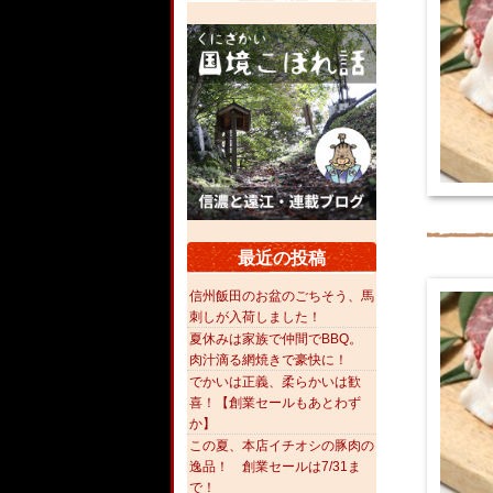
最近の投稿
信州飯田のお盆のごちそう、馬
刺しが入荷しました！
夏休みは家族で仲間でBBQ。
肉汁滴る網焼きで豪快に！
でかいは正義、柔らかいは歓
喜！【創業セールもあとわず
か】
この夏、本店イチオシの豚肉の
逸品！ 創業セールは7/31ま
で！