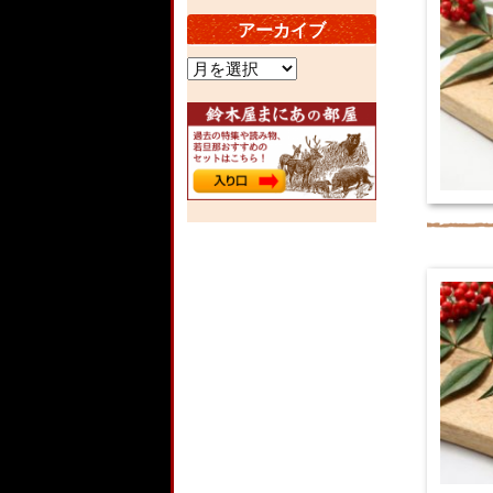
アーカイブ
ア
ー
カ
イ
ブ