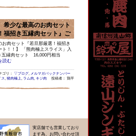
、希少な最高のお肉セット
！福招き五縁肉セット』ご
のお肉セット『若旦那厳選！福招き
ート！！】 「熊肉極上スライス」入
五縁肉セット 16,000円相当
を読む
ゴリ：
▽ブログ
,
メルマガバックナンバー
イス
,
猪肉極上
,
ラム肉
,
キジ肉
投稿者： 鶏平
実店舗でも営業しており
ます為、お問い合わせ頂