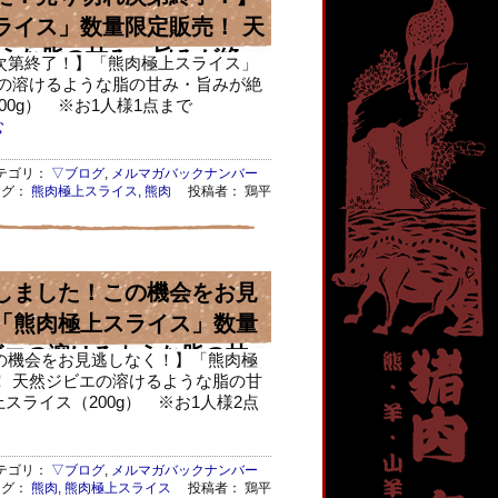
ライス」数量限定販売！ 天
うな脂の甘み・旨みが絶
次第終了！】「熊肉極上スライス」
エの溶けるような脂の甘み・旨みが絶
00g） ※お1人様1点まで
む
ゴリ：
▽ブログ
,
メルマガバックナンバー
タグ：
熊肉極上スライス
,
熊肉
投稿者： 鶏平
しました！この機会をお見
「熊肉極上スライス」数量
ビエの溶けるような脂の甘
の機会をお見逃しなく！】「熊肉極
！ 天然ジビエの溶けるような脂の甘
スライス（200g） ※お1人様2点
ゴリ：
▽ブログ
,
メルマガバックナンバー
タグ：
熊肉
,
熊肉極上スライス
投稿者： 鶏平