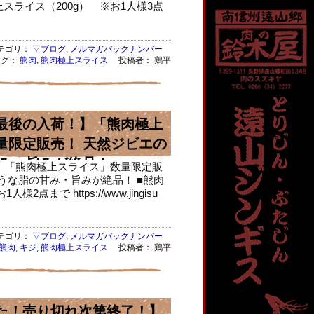
スライス（200g） ※お1人様3点
ゴリ：
▽ブログ
,
メルマガバックナンバー
タグ：
熊肉
,
熊肉極上スライス
投稿者： 鶏平
最後の入荷！】「熊肉極上
量限定販売！ 天然ジビエの
み・旨みが絶品！
】「熊肉極上スライス」数量限定販
うな脂の甘み・旨みが絶品！ ■熊肉
点まで https://www.jingisu
ゴリ：
▽ブログ
,
メルマガバックナンバー
熊肉
,
キジ
,
熊肉極上スライス
投稿者： 鶏平
た！売り切れ次第終了！】