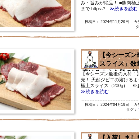
み・旨みが絶品！ ■熊肉極上
まで https://
≫続きを読む
投稿日：
2024年11月29日
カテ
【今シーズン
スライス」数
溶けるような脂の甘
【今シーズン最後の入荷！
売！ 天然ジビエの溶けるよ
極上スライス（200g） ※お1人様2
≫続きを読む
投稿日：
2024年04月19日
カテ
タグ：
【入荷しまし