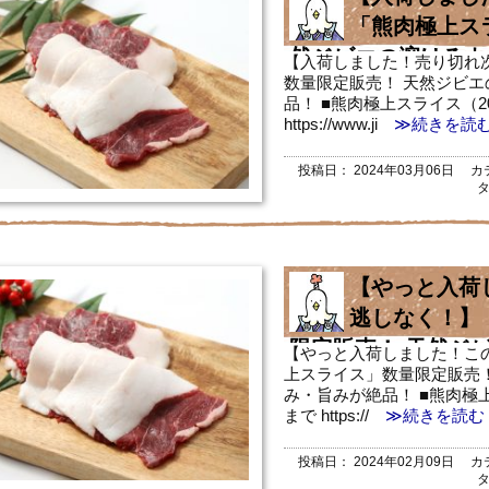
「熊肉極上ス
然ジビエの溶けるよ
【入荷しました！売り切れ
数量限定販売！ 天然ジビ
品！
品！ ■熊肉極上スライス（2
https://www.ji
≫続きを読
投稿日：
2024年03月06日
カテ
【やっと入荷
逃しなく！】
限定販売！ 天然ジ
【やっと入荷しました！こ
上スライス」数量限定販売
み・旨みが絶品
み・旨みが絶品！ ■熊肉極上
まで https://
≫続きを読む
投稿日：
2024年02月09日
カテ