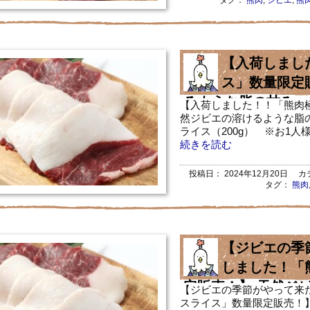
タグ：
熊肉
,
ジビエ
,
熊
【入荷しまし
ス」数量限定
るような脂の甘み・
【入荷しました！！「熊肉
然ジビエの溶けるような脂の
ライス（200g） ※お1人様3点まで 
続きを読む
投稿日：
2024年12月20日
カテ
タグ：
熊肉
【ジビエの季
しました！「
定販売！】 天然ジ
【ジビエの季節がやって来
スライス」数量限定販売！
み・旨みが絶品！