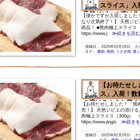
スライス」入
天然ジビエの溶ける
【僅かですが入荷しました
なり次第終了！】 天然ジ
品！
絶品！ ■熊肉極上スライス（
https://www.j
≫続きを読
投稿日：
2025年03月19日
カテ
タグ：
鹿肉
,
熊肉
,
うさぎ肉
,
鹿
【お待たせし
ス」入荷！数
の溶けるような脂の
【お待たせしました！「熊
売！】 天然ジビエの溶ける
肉極上スライス（300g） 
https://www.jingis
≫続きを
投稿日：
2025年02月26日
カテ