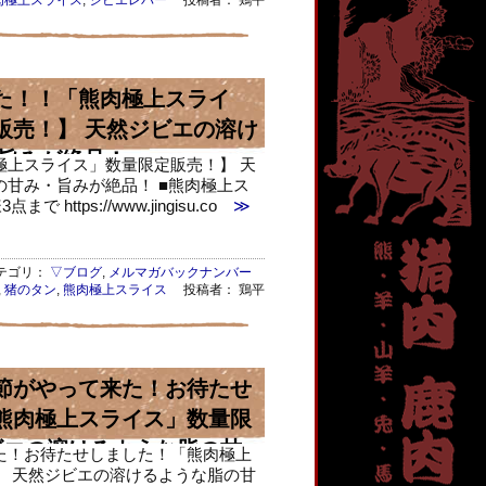
肉極上スライス
,
ジビエレバー
投稿者： 鶏平
た！！「熊肉極上スライ
販売！】 天然ジビエの溶け
旨みが絶品！
極上スライス」数量限定販売！】 天
甘み・旨みが絶品！ ■熊肉極上ス
https://www.jingisu.co
≫
ゴリ：
▽ブログ
,
メルマガバックナンバー
,
猪のタン
,
熊肉極上スライス
投稿者： 鶏平
節がやって来た！お待たせ
熊肉極上スライス」数量限
ビエの溶けるような脂の甘
た！お待たせしました！「熊肉極上
】 天然ジビエの溶けるような脂の甘