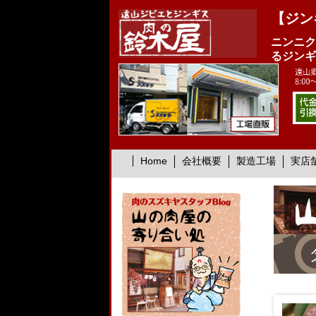
【ジン
ニンニク
るジンギ
Home
会社概要
製造工場
実店