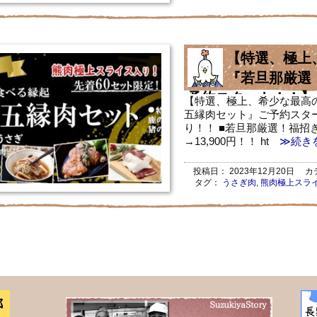
【特選、極上
『若旦那厳選
予約スタート！！】
【特選、極上、希少な最高
五縁肉セット』ご予約スタ
り！！ ■若旦那厳選！福招き
→13,900円！！ ht
≫続き
投稿日：
2023年12月20日
カテ
タグ：
うさぎ肉
,
熊肉極上スラ