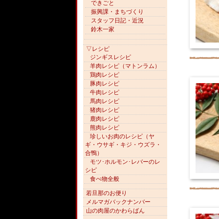
できごと
振興課・まちづくり
スタッフ日記・近況
鈴木一家
▽レシピ
ジンギスレシピ
羊肉レシピ（マトンラム）
鶏肉レシピ
豚肉レシピ
牛肉レシピ
馬肉レシピ
猪肉レシピ
鹿肉レシピ
熊肉レシピ
珍しいお肉のレシピ（ヤ
ギ・ウサギ・キジ・ウズラ・
合鴨）
モツ･ホルモン･レバーのレ
シピ
食べ物全般
若旦那のお便り
メルマガバックナンバー
山の肉屋のかわらばん