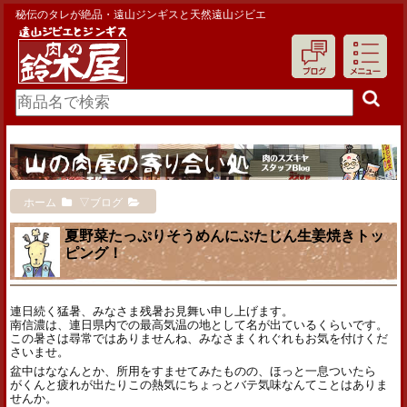
秘伝のタレが絶品・遠山ジンギスと天然遠山ジビエ
ホーム
▽ブログ
夏野菜たっぷりそうめんにぶたじん生姜焼きトッ
ピング！
連日続く猛暑、みなさま残暑お見舞い申し上げます。
南信濃は、連日県内での最高気温の地として名が出ているくらいです。
この暑さは尋常ではありませんね、みなさまくれぐれもお気を付けくだ
さいませ。
盆中はななんとか、所用をすませてみたものの、ほっと一息ついたら
がくんと疲れが出たりこの熱気にちょっとバテ気味なんてことはありま
せんか。