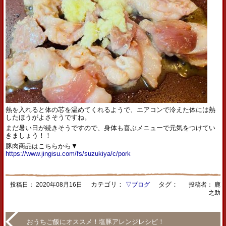
熱を入れると体の芯を温めてくれるようで、エアコンで冷えた体には熱
したほうがよさそうですね。
まだ暑い日が続きそうですので、身体も喜ぶメニューで元気をつけてい
きましょう！！
豚肉商品はこちらから▼
https://www.jingisu.com/fs/suzukiya/c/pork
カテゴリ：
タグ：
投稿日：
2020年08月16日
▽ブログ
投稿者： 鹿
之助
おうちご飯にオススメ！塩豚アレンジレシピ！