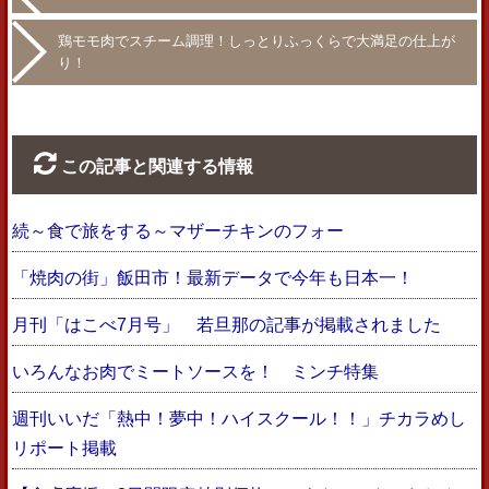
鶏モモ肉でスチーム調理！しっとりふっくらで大満足の仕上が
り！
この記事と関連する情報
続～食で旅をする～マザーチキンのフォー
「焼肉の街」飯田市！最新データで今年も日本一！
月刊「はこべ7月号」 若旦那の記事が掲載されました
いろんなお肉でミートソースを！ ミンチ特集
週刊いいだ「熱中！夢中！ハイスクール！！」チカラめし
リポート掲載