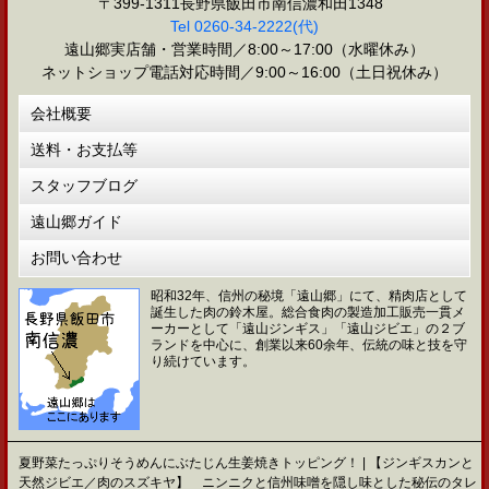
〒399-1311長野県飯田市南信濃和田1348
Tel 0260-34-2222(代)
遠山郷実店舗・営業時間／8:00～17:00（水曜休み）
ネットショップ電話対応時間／9:00～16:00（土日祝休み）
会社概要
送料・お支払等
スタッフブログ
遠山郷ガイド
お問い合わせ
昭和32年、信州の秘境「遠山郷」にて、精肉店として
誕生した肉の鈴木屋。総合食肉の製造加工販売一貫メ
ーカーとして「遠山ジンギス」「遠山ジビエ」の２ブ
ランドを中心に、創業以来60余年、伝統の味と技を守
り続けています。
夏野菜たっぷりそうめんにぶたじん生姜焼きトッピング！ | 【ジンギスカンと
天然ジビエ／肉のスズキヤ】 ニンニクと信州味噌を隠し味とした秘伝のタレ