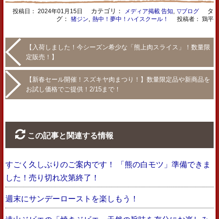
カテゴリ：
,
タ
投稿日：
2024年01月15日
メディア掲載 告知
▽ブログ
グ：
,
猪ジン
熱中！夢中！ハイスクール！
投稿者： 鶏平
【入荷しました！今シーズン希少な「熊上肉スライス」！数量限
定販売！】
【新春セール開催！スズキヤ肉まつり！】数量限定品や新商品を
お試し価格でご提供！2/15まで！
この記事と関連する情報
すごく久しぶりのご案内です！ 「熊の白モツ」準備できま
した！売り切れ次第終了！
週末にサンデーローストを楽しもう！