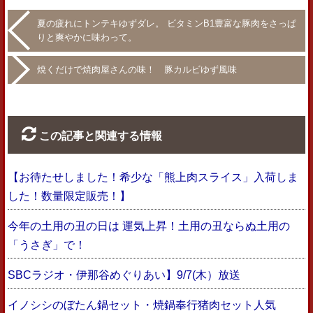
夏の疲れにトンテキゆずダレ。 ビタミンB1豊富な豚肉をさっぱ
りと爽やかに味わって。
焼くだけで焼肉屋さんの味！ 豚カルビゆず風味
この記事と関連する情報
【お待たせしました！希少な「熊上肉スライス」入荷しま
した！数量限定販売！】
今年の土用の丑の日は 運気上昇！土用の丑ならぬ土用の
「うさぎ」で！
SBCラジオ・伊那谷めぐりあい】9/7(木）放送
イノシシのぼたん鍋セット・焼鍋奉行猪肉セット人気