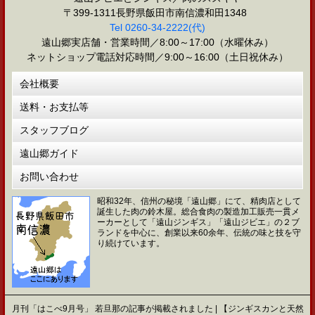
〒399-1311長野県飯田市南信濃和田1348
Tel 0260-34-2222(代)
遠山郷実店舗・営業時間／8:00～17:00（水曜休み）
ネットショップ電話対応時間／9:00～16:00（土日祝休み）
会社概要
送料・お支払等
スタッフブログ
遠山郷ガイド
お問い合わせ
昭和32年、信州の秘境「遠山郷」にて、精肉店として
誕生した肉の鈴木屋。総合食肉の製造加工販売一貫メ
ーカーとして「遠山ジンギス」「遠山ジビエ」の２ブ
ランドを中心に、創業以来60余年、伝統の味と技を守
り続けています。
月刊「はこべ9月号」 若旦那の記事が掲載されました | 【ジンギスカンと天然