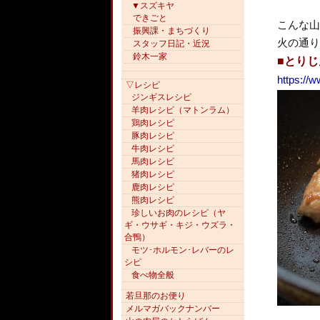
▼スズキヤ
できごと
こんな山
振興課・まちづくり
火の通り
スタッフ日記・近況
鈴木一家
■とりじ
https://
▽レシピ
ジンギスレシピ
羊肉レシピ（マトンラム）
鶏肉レシピ
豚肉レシピ
牛肉レシピ
馬肉レシピ
猪肉レシピ
鹿肉レシピ
熊肉レシピ
珍しいお肉のレシピ（ヤ
ギ・ウサギ・キジ・ウズラ・
合鴨）
モツ･ホルモン･レバーのレ
シピ
食べ物全般
若旦那のお便り
メルマガバックナンバー