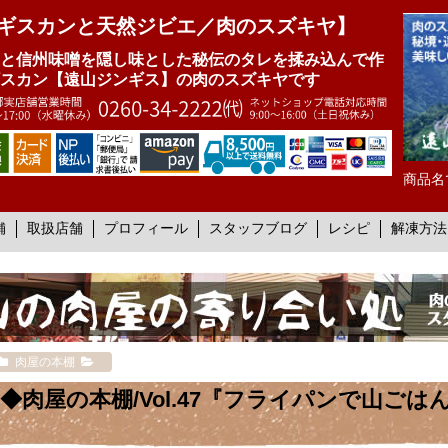
ギスカンと天然ジビエ／肉のスズキヤ】
と信州味噌を隠し味とした秘伝のタレを揉み込んで作
スカン【遠山ジンギス】の肉のスズキヤです
商品名
舗
取扱店舗
プロフィール
スタッフブログ
レシピ
解凍方法
肉屋の本棚
◆肉屋の本棚/Vol.47『フライパンで山ごは