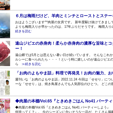
６月は梅雨だけど、羊肉とミンチとローストとステー
おはようございます^^肉屋の女房です。 新年度駆け抜けてきまし
よりも梅雨入りが早かったのは、17年ぶりだそうです。 梅雨入り
続きを読む
遠山ジビエの赤身肉！柔らか赤身肉の濃厚な旨味とコ
ー！
遠山郷では5月とは思えない暑い日が続いています。 そんなこれか
ルシーに食べられたら・・・！という時に嬉しいのが遠山ジビエの
ら
≫続きを読む
「お肉のよもやま話」料理で再発見！お肉の魅力、おいし
週刊いな「お肉のよもやま話」2022.11.24 今回は「せせり」
ーな「せせり」は、焼き鳥屋さんでも人気部位のひとつ。 どこの
◆肉屋の本棚/Vol.65『ときめきごはん No41 パーテ
◆肉屋の本棚/Vol.65『ときめきごはん No41 パーティーしよ
何持ってく？』。 今のシーズンに合いそうな一品が、たくさん掲