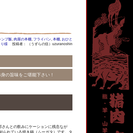
ャンプ飯
,
肉屋の本棚
,
フライパン
,
本棚
,
おひと
り様
投稿者： （うずらの信）uzuranoshin
赤身の旨味をご堪能下さい！
那さんとの飲みにケーションに残念なが
く知られている焼き鍋（ムーガタ）です。タ