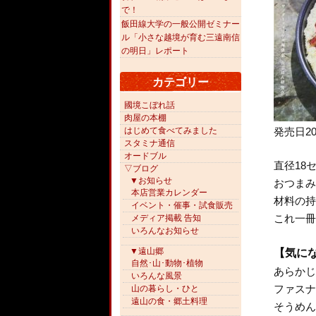
で！
飯田線大学の一般公開ゼミナー
ル「小さな越境が育む三遠南信
の明日」レポート
カテゴリー
國境こぼれ話
肉屋の本棚
発売日
2
はじめて食べてみました
スタミナ通信
オードブル
直径18
▽ブログ
▼お知らせ
おつまみ
本店営業カレンダー
材料の持
イベント・催事・試食販売
これ一冊
メディア掲載 告知
いろんなお知らせ
▼遠山郷
【気にな
自然･山･動物･植物
あらかじ
いろんな風景
ファスナ
山の暮らし・ひと
遠山の食・郷土料理
そうめん