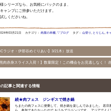
様シリーズなら、お気軽にパックのまま、
キャンプにご持参いただけます。
試しくださいね。
2024年03月21日
カテゴリ：
肉屋の本棚
,
▽ブログ
タグ：
山登り
,
とりじん
,
キ
BCラジオ・伊那谷めぐりあい】3/21木）放送
熊肉赤身スライス入荷！】数量限定！この機会をお見逃しなく！ 
の記事と関連する情報
続★肉フェス ジンギスで焼き鍋
ちまたの肉フェスに便乗して、焼き鍋を楽しんでみました。 若旦
ら、参加できなかったので おうちでリベンジです。 アジアでよ