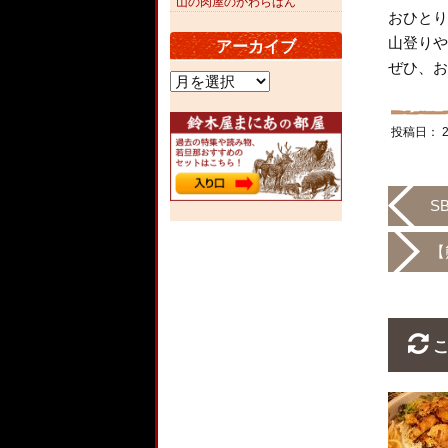
山の肉屋のかわらばん
おひとり
山登りや
アーカイブ
ぜひ、お
ア
ー
カ
投稿日：
イ
ブ
S
【
こ