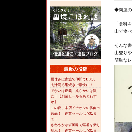
◆肉屋の
「食料を
山で食べ
そんな書
山登りや
簡単なレ
最近の投稿
夏休みは家族で仲間でBBQ。
肉汁滴る網焼きで豪快に！
でかいは正義、柔らかいは歓
喜！【創業セールもあとわず
か】
この夏、本店イチオシの豚肉の
逸品！ 創業セールは7/31ま
で！
さわやかゆず風味で猛暑を乗り
切れ！ 創業セールは7/31ま