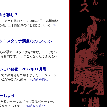
キが推し⁉
て、信州も梅雨入り？ 梅雨の早い九州南部
の頃、二十四節気の「芒種(ぼうしゅ)
≫
ク！スタミナ満点なのにヘルシ
らの季節、スタミナをつけたい！ でもヘ
赤身肉です。 しつこくなくたくさん食べ
い秘密 2022年11月号
についてご紹介させて頂きました！ ジューシ
部位だかみんな知っ
≫続きを読む
ィーしよう』
う』 今回のテーマは『持ち寄りパーティー、
載されています。
≫続きを読む