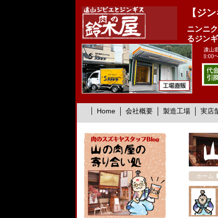
【ジン
ニンニク
るジンギ
Home
会社概要
製造工場
実店
ホーム