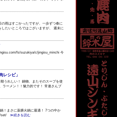
日の雨はすごかったですが、一歩ずつ春に
をしたいところではございますが、 週末に
/fs/suzukiya/c/jingisu_minchi 今
肉レシピ」
期うれしい！ 鍋物、またそのスープを使
、ラーメン！！魅力的です！ 常連さんブ
鍋！まさに薬膳火鍋に最適！ 7つの中か
et/
≫続きを読む