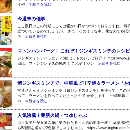
イや
≫続きを読む
今週末の催事
ここ数日はこの時期にしては暖かい日がつづいておりますね。 昨
近づいているのでしょうか。 さて、そのような中、熊なので冬眠
予
≫続きを読む
マトンハンバーグ！ これぞ！ジンギスミンチのレシピ
ジンギスミンチバラエティ8種セットのレシピ紹介！ https://www.jingisu.com
回は、マトンジンギスの挽肉！ これぞ！ジン
≫続きを読む
猪ジンギスミンチで、中華風ピリ辛鍋＆ラーメン「お
常連さんがイノシシミンチ（猪ジンギスミンチ）を使って、この時
って、ラーメンを作ってくださったので 紹介します。 中華風鍋に
ロ
≫続きを読む
人気沸騰！薬膳火鍋・つゆしゃぶ
コク旨出汁が五臓六腑に染みわたる～元気の出る一杯！ 薬膳風2色
ら5種類を選んで2色鍋でしゃぶしゃぶ。 https://www.jingisu.com/c/s