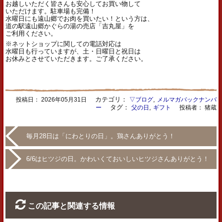
お越しいただく皆さんも安心してお買い物して
いただけます。駐車場も完備！
水曜日にも遠山郷でお肉を買いたい！という方は、
道の駅遠山郷かぐらの湯の売店「吉丸屋」を
ご利用ください。
※ネットショップに関しての電話対応は
水曜日も行っていますが、土・日曜日と祝日は
お休みとさせていただきます。ご了承ください。
カテゴリ：
,
投稿日：
2026年05月31日
▽ブログ
メルマガバックナンバ
タグ：
,
ー
父の日
ギフト
投稿者： 猪蔵
毎月28日は「にわとりの日」。鶏さんありがとう！
6/6はヒツジの日。かわいくておいしいヒツジさんありがとう！
この記事と関連する情報