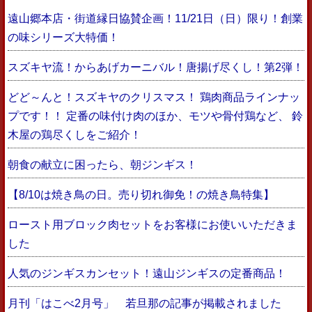
遠山郷本店・街道縁日協賛企画！11/21日（日）限り！創業
の味シリーズ大特価！
スズキヤ流！からあげカーニバル！唐揚げ尽くし！第2弾！
どど～んと！スズキヤのクリスマス！ 鶏肉商品ラインナッ
プです！！ 定番の味付け肉のほか、モツや骨付鶏など、 鈴
木屋の鶏尽くしをご紹介！
朝食の献立に困ったら、朝ジンギス！
【8/10は焼き鳥の日。売り切れ御免！の焼き鳥特集】
ロースト用ブロック肉セットをお客様にお使いいただきま
した
人気のジンギスカンセット！遠山ジンギスの定番商品！
月刊「はこべ2月号」 若旦那の記事が掲載されました