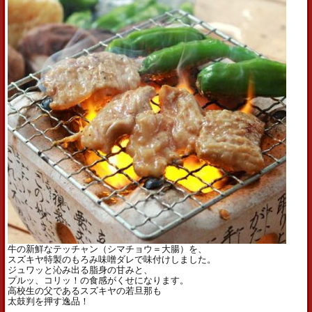
牛の新鮮なテッチャン（シマチョウ＝大腸）を、
スズキヤ特製のもろみ味噌ダレで味付けしました。
ジュワッと沁み出る脂身の甘みと、
プルッ、コリッ！の食感がくせになります。
高校生の父であるスズキヤの若旦那も
太鼓判を押す逸品！