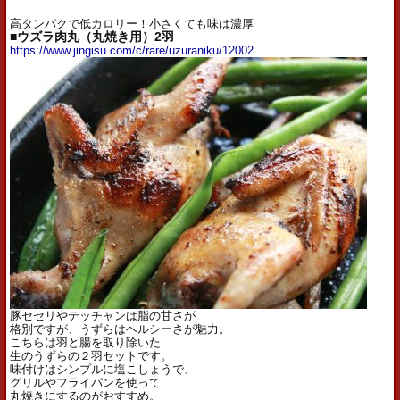
高タンパクで低カロリー！小さくても味は濃厚
■ウズラ肉丸（丸焼き用）2羽
https://www.jingisu.com/c/rare/uzuraniku/12002
豚セセリやテッチャンは脂の甘さが
格別ですが、うずらはヘルシーさが魅力。
こちらは羽と腸を取り除いた
生のうずらの２羽セットです。
味付けはシンプルに塩こしょうで、
グリルやフライパンを使って
丸焼きにするのがおすすめ。