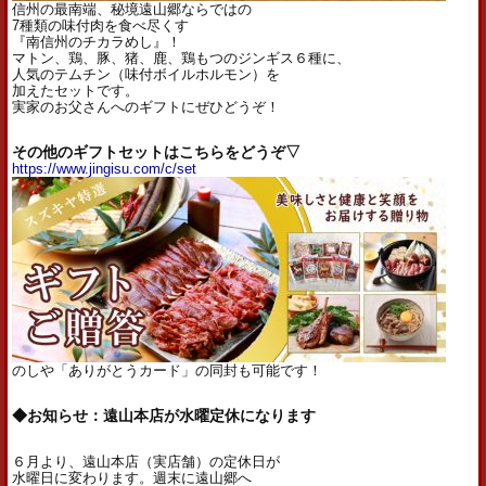
信州の最南端、秘境遠山郷ならではの
7種類の味付肉を食べ尽くす
『南信州のチカラめし』！
マトン、鶏、豚、猪、鹿、鶏もつのジンギス６種に、
人気のテムチン（味付ボイルホルモン）を
加えたセットです。
実家のお父さんへのギフトにぜひどうぞ！
その他のギフトセットはこちらをどうぞ▽
https://www.jingisu.com/c/set
のしや「ありがとうカード」の同封も可能です！
◆お知らせ：遠山本店が水曜定休になります
６月より、遠山本店（実店舗）の定休日が
水曜日に変わります。週末に遠山郷へ