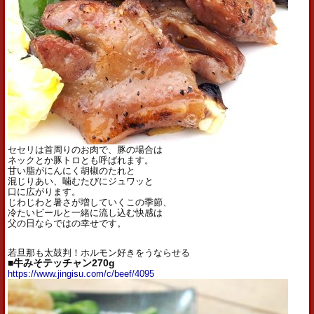
セセリは首周りのお肉で、豚の場合は
ネックとか豚トロとも呼ばれます。
甘い脂がにんにく胡椒のたれと
混じりあい、噛むたびにジュワッと
口に広がります。
じわじわと暑さが増していくこの季節、
冷たいビールと一緒に流し込む快感は
父の日ならではの幸せです。
若旦那も太鼓判！ホルモン好きをうならせる
■牛みそテッチャン270g
https://www.jingisu.com/c/beef/4095