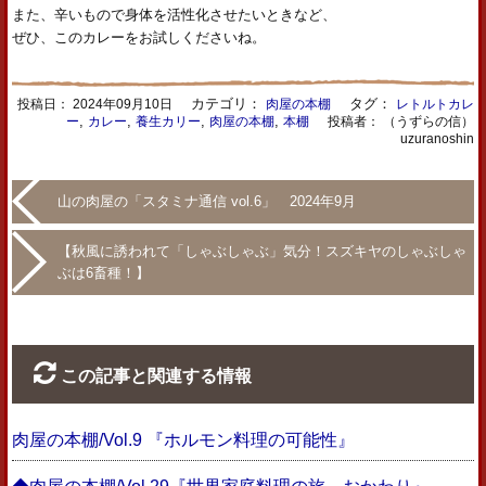
また、辛いもので身体を活性化させたいときなど、
ぜひ、このカレーをお試しくださいね。
カテゴリ：
タグ：
投稿日：
2024年09月10日
肉屋の本棚
レトルトカレ
,
,
,
,
ー
カレー
養生カリー
肉屋の本棚
本棚
投稿者： （うずらの信）
uzuranoshin
山の肉屋の「スタミナ通信 vol.6」 2024年9月
【秋風に誘われて「しゃぶしゃぶ」気分！スズキヤのしゃぶしゃ
ぶは6畜種！】
この記事と関連する情報
肉屋の本棚/Vol.9 『ホルモン料理の可能性』