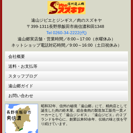
遠山ジビエとジンギス／肉のスズキヤ
〒399-1311長野県飯田市南信濃和田1348
Tel 0260-34-2222(代)
遠山郷実店舗・営業時間／8:00～17:00（水曜休み）
ネットショップ電話対応時間／9:00～16:00（土日祝休み）
会社概要
送料・お支払等
スタッフブログ
遠山郷ガイド
お問い合わせ
昭和32年、信州の秘境「遠山郷」にて、精肉店として
誕生した肉の鈴木屋。総合食肉の製造加工販売一貫メ
ーカーとして「遠山ジンギス」「遠山ジビエ」の２ブ
ランドを中心に、創業以来60余年、伝統の味と技を守
り続けています。