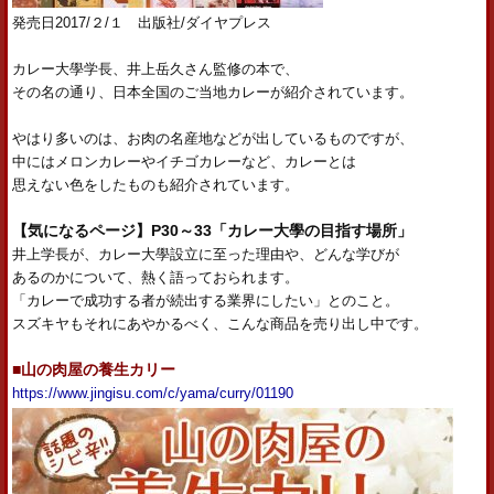
発売日2017/２
/１
出版社/ダイヤプレス
カレー大學学長、井上岳久さん監修の本で、
その名の通り、日本全国のご当地カレーが紹介されています。
やはり多いのは、お肉の名産地などが出しているものですが、
中にはメロンカレーやイチゴカレーなど、カレーとは
思えない色をしたものも紹介されています。
【気になるページ】P30～33「カレー大學の目指す場所」
井上学長が、カレー大學設立に至った理由や、どんな学びが
あるのかについて、熱く語っておられます。
「カレーで成功する者が続出する業界にしたい」とのこと。
スズキヤもそれにあやかるべく、こんな商品を売り出し中です。
■
山の肉屋の養生カリー
https://www.jingisu.com/c/yama/curry/01190