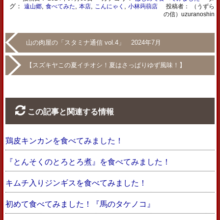
グ：
,
,
,
,
遠山郷
食べてみた
本店
こんにゃく
小林蒟蒻店
投稿者： （うずら
の信）uzuranoshin
山の肉屋の「スタミナ通信 vol.4」 2024年7月
【スズキヤこの夏イチオシ！夏はさっぱりゆず風味！】
この記事と関連する情報
鶏皮キンカンを食べてみました！
『とんそくのとろとろ煮』を食べてみました！
キムチ入りジンギスを食べてみました！
初めて食べてみました！『馬のタケノコ』