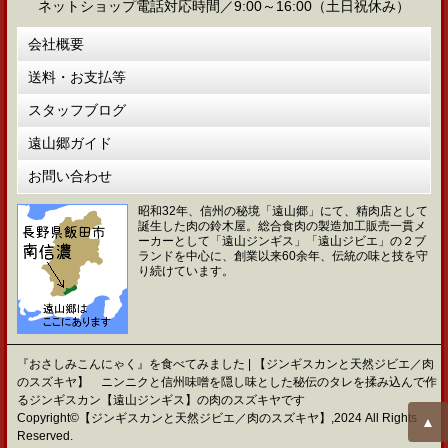
ネットショップ電話対応時間／9:00～16:00（土日祝休み）
会社概要
送料・お支払等
スタッフブログ
遠山郷ガイド
お問い合わせ
昭和32年、信州の秘境「遠山郷」にて、精肉店として
誕生した肉の鈴木屋。総合食肉の製造加工販売一貫メ
ーカーとして「遠山ジンギス」「遠山ジビエ」の２ブ
ランドを中心に、創業以来60余年、伝統の味と技を守
り続けています。
『おさしみこんにゃく』を食べてみました | 【ジンギスカンと天然ジビエ／肉
のスズキヤ】 ニンニクと信州味噌を隠し味とした秘伝のタレを揉み込んで作
るジンギスカン【遠山ジンギス】の肉のスズキヤです
Copyright©【ジンギスカンと天然ジビエ／肉のスズキヤ】,2024 All Rights
▲
Reserved.