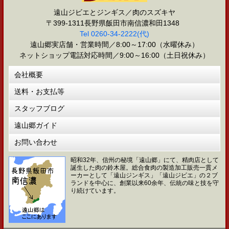
遠山ジビエとジンギス／肉のスズキヤ
〒399-1311長野県飯田市南信濃和田1348
Tel 0260-34-2222(代)
遠山郷実店舗・営業時間／8:00～17:00（水曜休み）
ネットショップ電話対応時間／9:00～16:00（土日祝休み）
会社概要
送料・お支払等
スタッフブログ
遠山郷ガイド
お問い合わせ
昭和32年、信州の秘境「遠山郷」にて、精肉店として
誕生した肉の鈴木屋。総合食肉の製造加工販売一貫メ
ーカーとして「遠山ジンギス」「遠山ジビエ」の２ブ
ランドを中心に、創業以来60余年、伝統の味と技を守
り続けています。