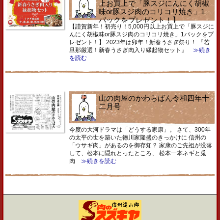
上お買上で「豚スジにんにく胡椒
味or豚スジ肉のコリコリ焼き」1
パックをプレゼント！】
【謹賀新年！初売り！5,000円以上お買上で「豚スジに
んにく胡椒味or豚スジ肉のコリコリ焼き」1パックをプ
レゼント！】 2023年は卯年！新春うさぎ祭り！ 『若
旦那厳選！新春うさぎ肉入り縁起物セット』
≫続き
を読む
山の肉屋のかわらばん令和四年十
二月号
今度の大河ドラマは「どうする家康」。 さて、300年
の太平の世を築いた徳川家隆盛のきっかけに 信州の
「ウサギ肉」があるのを御存知？ 家康のご先祖が没落
して、松本に隠れとったところ、 松本一本ネギと兎
肉
≫続きを読む