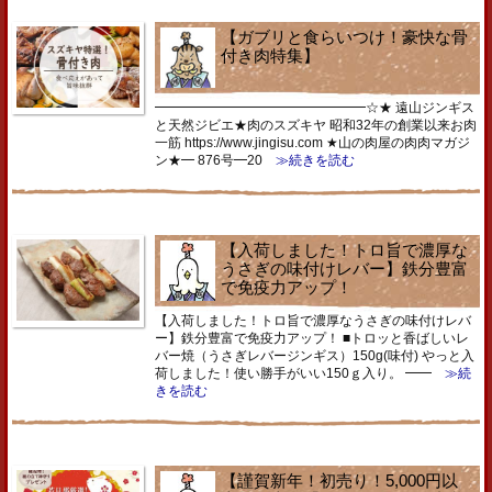
【ガブリと食らいつけ！豪快な骨
付き肉特集】
━━━━━━━━━━━━━━━━☆★ 遠山ジンギス
と天然ジビエ★肉のスズキヤ 昭和32年の創業以来お肉
一筋 https://www.jingisu.com ★山の肉屋の肉肉マガジ
ン★━ 876号━20
≫続きを読む
【入荷しました！トロ旨で濃厚な
うさぎの味付けレバー】鉄分豊富
で免疫力アップ！
【入荷しました！トロ旨で濃厚なうさぎの味付けレバ
ー】鉄分豊富で免疫力アップ！ ■トロッと香ばしいレ
バー焼（うさぎレバージンギス）150g(味付) やっと入
荷しました！使い勝手がいい150ｇ入り。 ━━
≫続
きを読む
【謹賀新年！初売り！5,000円以