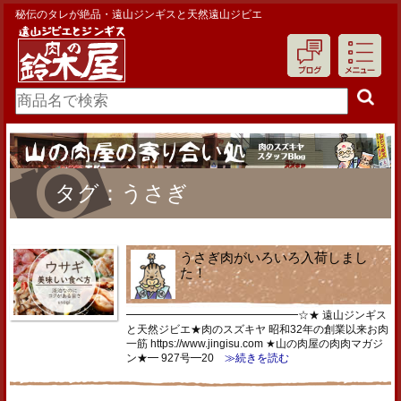
秘伝のタレが絶品・遠山ジンギスと天然遠山ジビエ
タグ：うさぎ
うさぎ肉がいろいろ入荷しまし
た！
━━━━━━━━━━━━━━━━☆★ 遠山ジンギス
と天然ジビエ★肉のスズキヤ 昭和32年の創業以来お肉
一筋 https://www.jingisu.com ★山の肉屋の肉肉マガジ
ン★━ 927号━20
≫続きを読む