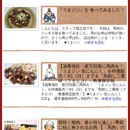
『うまジン』を 食べてみました！
こんにちは、スタッフ鶉之信です。 今回は、馬肉の
ジンギス味を食べてみました。 馬のお肉は赤味が強い
ので、さくら肉と呼ばれ、 ほほ肉のことを「ビンタ」
と言います。 ■うまジン
≫続きを読む
【滋養強壮・疲労回復に馬肉を！
「うまジン 生にんにく」を特価販
売！9/1（日）まで＆「馬刺し二重
桜（フタエゴ）」数量限定販
【滋養強壮・疲労回復に馬肉を！ 「うまジン 生にんに
売！】
く」を特価販売！9/1（日）まで＆「馬刺し二重桜（フ
タエゴ）」数量限定販売！】 ■うまジン 生にんにく
220ｇ 通常価格800円→680円！ ht
≫続きを読む
桜咲く桜肉。春が待ち遠しい季節
に桜と称されるお肉 【「馬肉」の