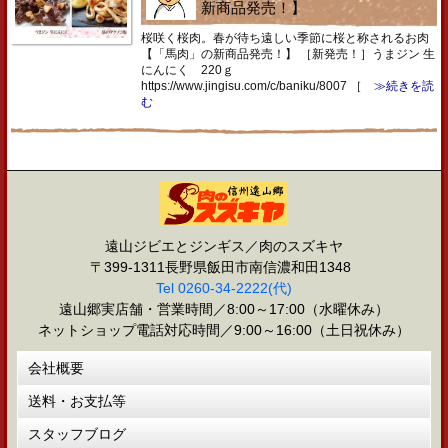
新商品発売！】
桜咲く桜肉。春が待ち遠しい季節に桜と称されるお肉
【「馬肉」の新商品発売！】 ［新発売！］うまジン 生
にんにく 220ｇ
https://www.jingisu.com/c/baniku/8007 ［
≫続きを読
む
遠山ジビエとジンギス／肉のスズキヤ
〒399-1311長野県飯田市南信濃和田1348
Tel 0260-34-2222(代)
遠山郷実店舗・営業時間／8:00～17:00（水曜休み）
ネットショップ電話対応時間／9:00～16:00（土日祝休み）
会社概要
送料・お支払等
スタッフブログ