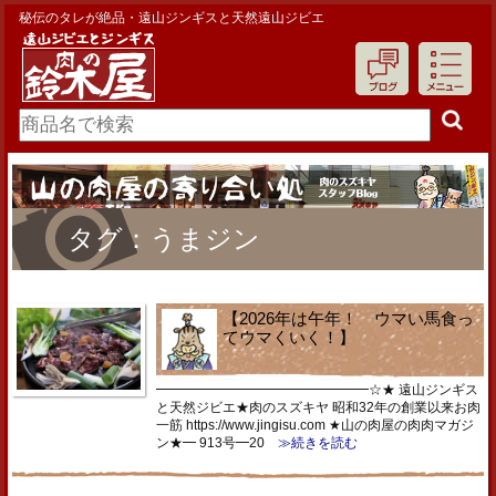
秘伝のタレが絶品・遠山ジンギスと天然遠山ジビエ
タグ：うまジン
【2026年は午年！ ウマい馬食っ
てウマくいく！】
━━━━━━━━━━━━━━━━☆★ 遠山ジンギス
と天然ジビエ★肉のスズキヤ 昭和32年の創業以来お肉
一筋 https://www.jingisu.com ★山の肉屋の肉肉マガジ
ン★━ 913号━20
≫続きを読む