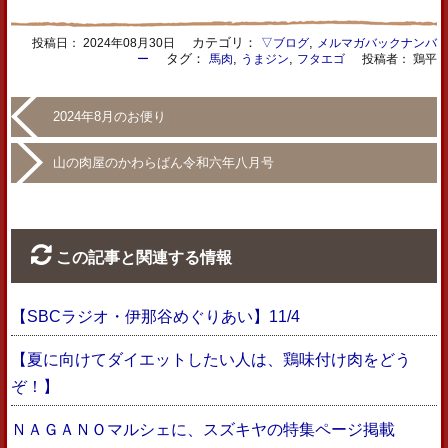
カテゴリ：
,
投稿日：
2024年08月30日
▽ブログ
メルマガバックナンバ
タグ：
,
,
ー
馬肉
うまジン
フタエゴ
投稿者： 鶏平
2024年8月のお便り
山の肉屋のかわらばん令和六年八月号
この記事と関連する情報
【SBCラジオ・伊那谷めぐりあい】11/4
【夏に向けてダイエットしたい人は、鶏味付け肉をどう
ぞ！】
ＮＡＧＡＮＯマルシェに、スズキヤの特集ページ掲載