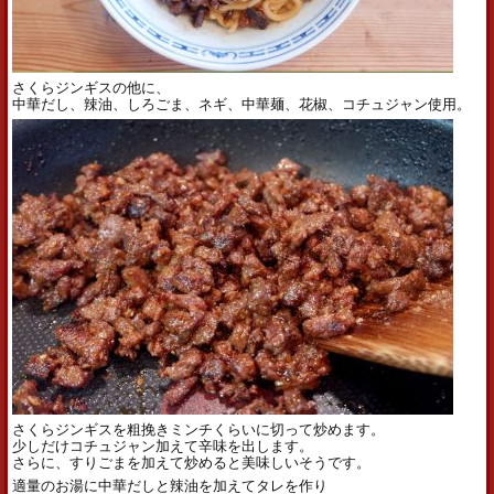
さくらジンギスの他に、
中華だし、辣油、しろごま、ネギ、中華麺、花椒、コチュジャン使用。
さくらジンギスを粗挽きミンチくらいに切って炒めます。
少しだけコチュジャン加えて辛味を出します。
さらに、すりごまを加えて炒めると美味しいそうです。
適量のお湯に中華だしと辣油を加えてタレを作り