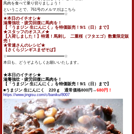
馬肉を食べて乗り切りましょう！
ということで、761号のメルマガはこちら
☆━━━━━━━━━━━━━━━━━━━━━━━━☆
★本日のイチオシ★
滋養強壮・疲労回復に馬肉を！
【「うまジン 生にんにく」を特価販売！9/1（日）まで】
★スタッフのオススメ★
【入荷しました！】特選！馬刺し 二重桜（フタエゴ）数量限定販
売！
★常連さんのレシピ★
【さくらジンギスまぜそば】
☆━━━━━━━━━━━━━━━━━━━━━━━━☆
本日も、どうぞよろしくお願いいたします。
★本日のイチオシ★
滋養強壮・疲労回復に馬肉を！
【「うまジン 生にんにく」を特価販売！9/1（日）まで】
■うまジン 生にんにく 220ｇ 通常価格800円→
680円！
https://www.jingisu.com/c/baniku/8007