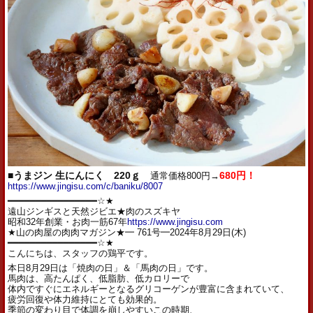
■うまジン 生にんにく 220ｇ
通常価格800円→
680円！
https://www.jingisu.com/c/baniku/8007
━━━━━━━━━━━━━━━━☆★
遠山ジンギスと天然ジビエ★肉のスズキヤ
昭和32年創業・お肉一筋67年
https://www.jingisu.com
★山の肉屋の肉肉マガジン★━ 761号━2024年8月29日(木)
━━━━━━━━━━━━━━━━☆★
こんにちは、スタッフの鶏平です。
本日8月29日は「焼肉の日」＆「馬肉の日」です。
馬肉は、高たんぱく、低脂肪、低カロリーで
体内ですぐにエネルギーとなるグリコーゲンが豊富に含まれていて、
疲労回復や体力維持にとても効果的。
季節の変わり目で体調を崩しやすいこの時期、