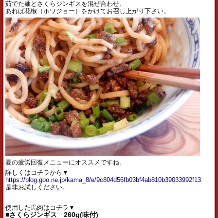
茹でた麺とさくらジンギスを混ぜ合わせ、
あれば花椒（ホワジョー）をかけてお召し上がり下さい。
夏の疲労回復メニューにオススメですね。
詳しくはコチラから▼
https://blog.goo.ne.jp/kama_8/e/9c804d56fb03bf4ab810b39033992f13
是非お試しください。
使用した馬肉はコチラ▼
■さくらジンギス 260g(味付)