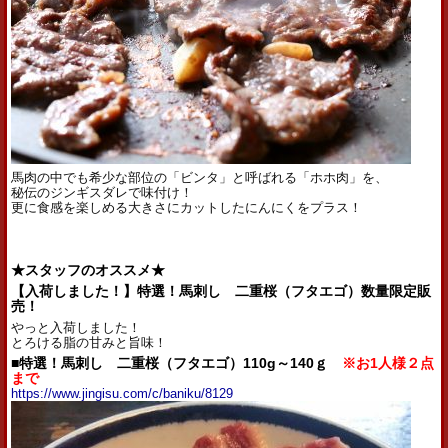
馬肉の中でも希少な部位の「ビンタ」と呼ばれる「ホホ肉」を、
秘伝のジンギスダレで味付け！
更に食感を楽しめる大きさにカットしたにんにくをプラス！
★スタッフのオススメ★
【入荷しました！】特選！馬刺し 二重桜（フタエゴ）数量限定販
売！
やっと入荷しました！
とろける脂の甘みと旨味！
■特選！馬刺し 二重桜（フタエゴ）110g～140ｇ
※お1人様２点
まで
https://www.jingisu.com/c/baniku/8129