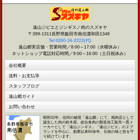
遠山ジビエとジンギス／肉のスズキヤ
〒399-1311長野県飯田市南信濃和田1348
Tel 0260-34-2222(代)
遠山郷実店舗・営業時間／8:00～17:00（水曜休み）
ネットショップ電話対応時間／9:00～16:00（土日祝休み）
会社概要
送料・お支払等
スタッフブログ
遠山郷ガイド
お問い合わせ
昭和32年、信州の秘境「遠山郷」にて、精肉店として
誕生した肉の鈴木屋。総合食肉の製造加工販売一貫メ
ーカーとして「遠山ジンギス」「遠山ジビエ」の２ブ
ランドを中心に、創業以来60余年、伝統の味と技を守
り続けています。