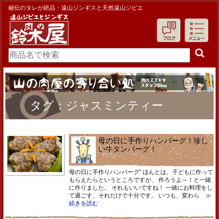
秘伝のタレが絶品・遠山ジンギスと天然遠山ジビエ
タグ：ジャスミンティー
母の日に手作りハンバーグ！珍し
い牛タンバーグ！
母の日に手作りハンバーグ” ほんとは、子どもに作って
もらえたらというところですが、 作ろうよ～！と一緒
に作りました。 それもいいですね！ 一緒にお料理をし
て過ごす、それだけで十分です。 いつも、変わら
≫
続きを読む