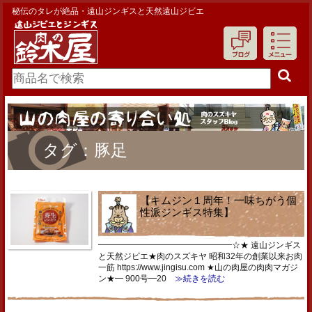
秘伝のタレが絶品・遠山ジンギスと天然遠山ジビエ
タグ：豚足
【キムジン１周年！一味ちがう個
性派ジンギス特集】
━━━━━━━━━━━━━━━━☆★ 遠山ジンギス
と天然ジビエ★肉のスズキヤ 昭和32年の創業以来お肉
一筋 https://www.jingisu.com ★山の肉屋の肉肉マガジ
ン★━ 900号━20
≫続きを読む