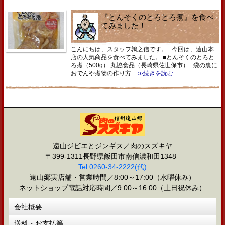
『とんそくのとろとろ煮』を食べ
てみました！
こんにちは、スタッフ鶉之信です。 今回は、遠山本
店の人気商品を食べてみました。 ■とんそくのとろと
ろ煮（500g） 丸協食品（長崎県佐世保市） 袋の裏に
おでんや煮物の作り方
≫続きを読む
遠山ジビエとジンギス／肉のスズキヤ
〒399-1311長野県飯田市南信濃和田1348
Tel 0260-34-2222(代)
遠山郷実店舗・営業時間／8:00～17:00（水曜休み）
ネットショップ電話対応時間／9:00～16:00（土日祝休み）
会社概要
送料・お支払等