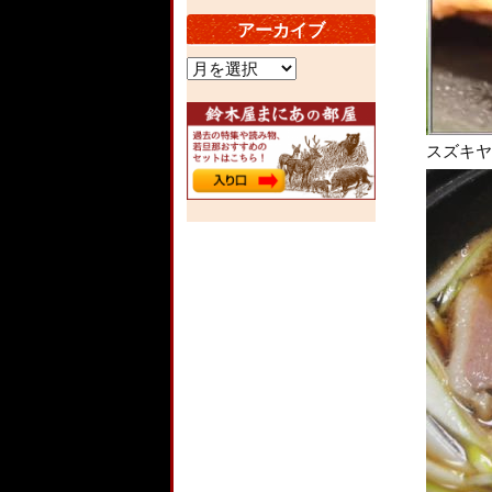
アーカイブ
ア
ー
カ
イ
ブ
スズキヤ