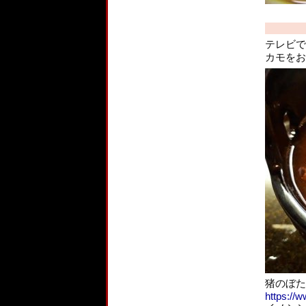
テレビで
カモをお
猪のぼた
https://w