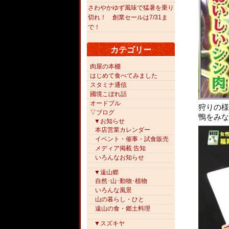
さわやかゆず風味で猛暑を乗り
切れ！ 創業セールは7/31ま
で！
カテゴリー
肉屋の本棚
はじめて食べてみました
スタミナ通信
國境こぼれ話
オードブル
狩りの様
▽ブログ
鴨をみな
▼お知らせ
本店営業カレンダー
イベント・催事・試食販売
メディア掲載 告知
いろんなお知らせ
▼遠山郷
自然･山･動物･植物
いろんな風景
山の暮らし・ひと
遠山の食・郷土料理
▼スズキヤ