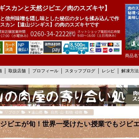
ギスカンと天然ジビエ／肉のスズキヤ】
と信州味噌を隠し味とした秘伝のタレを揉み込んで作
スカン【遠山ジンギス】の肉のスズキヤです
商品名
舗
取扱店舗
プロフィール
スタッフブログ
レシピ
解凍方法
▽ブログ
▼遠山郷
自然･山･動物･植物
ジビエが旬！世界一受けたい授業でもジビ