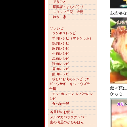
できごと
振興課・まちづくり
スタッフ日記・近況
お洒落な
鈴木一家
▽レシピ
ジンギスレシピ
羊肉レシピ（マトンラム）
鶏肉レシピ
豚肉レシピ
牛肉レシピ
馬肉レシピ
猪肉レシピ
鹿肉レシピ
熊肉レシピ
珍しいお肉のレシピ（ヤ
ギ・ウサギ・キジ・ウズラ・
叙々苑に
合鴨）
かもも、
モツ･ホルモン･レバーのレ
シピ
食べ物全般
若旦那のお便り
メルマガバックナンバー
山の肉屋のかわらばん