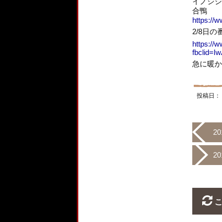
イノシシ
合鴨
https://
2/8日
https://
fbclid=
急に暖か
投稿日：
2
2
こ