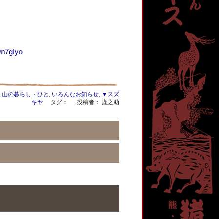
n7gIyo
,
山の暮らし・ひと
,
いろんなお知らせ
,
▼スズ
キヤ
タグ：
投稿者： 鹿之助