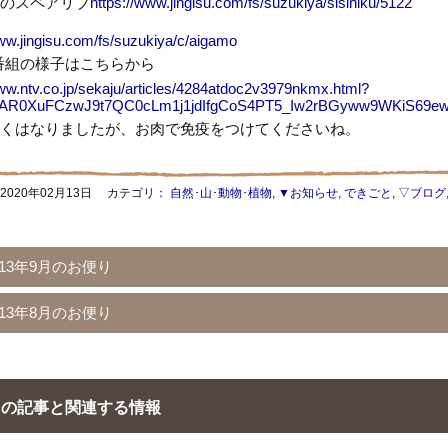
のスペアリブ
https://www.jingisu.com/fs/suzukiya/sisiniku/5122
www.jingisu.com/fs/suzukiya/c/aigamo
の番組の様子はこちらから
www.ntv.co.jp/sekaju/articles/4284atdoc2v3979nkmx.html?
IwAR0XuFCzwJ9t7QC0cLm1j1jdIfgCoS4PT5_Iw2rBGyww9WKiS69ew
くはなりましたが、お肉で免疫をつけてくださいね。
2020年02月13日
カテゴリ：
自然･山･動物･植物
,
▼お知らせ
,
できごと
,
▽ブログ
013年9月のお便り
013年8月のお便り
の記事と関連する情報