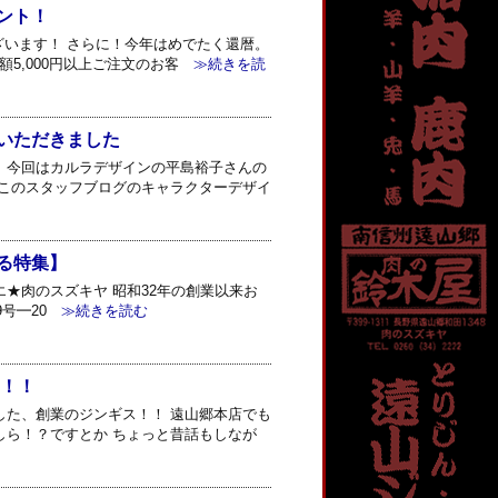
ント！
ざいます！ さらに！今年はめでたく還暦。
額5,000円以上ご注文のお客
≫続きを読
いただきました
 今回はカルラデザインの平島裕子さんの
 このスタッフブログのキャラクターデザイ
る特集】
★肉のスズキヤ 昭和32年の創業以来お
9号━20
≫続きを読む
た！！
した、創業のジンギス！！ 遠山郷本店でも
しら！？ですとか ちょっと昔話もしなが