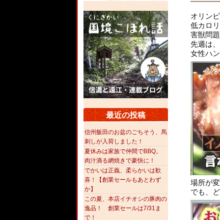
オリンピ
低カロリ
害獣問題
先週は、
女性ハン
最近の投稿
信州飯田のお盆のごちそう、馬
刺しが入荷しました！
夏休みは家族で仲間でBBQ。
肉汁滴る網焼きで豪快に！
でかいは正義、柔らかいは歓
喜！【創業セールもあとわず
場所が変
か】
でも、ど
この夏、本店イチオシの豚肉の
逸品！ 創業セールは7/31ま
で！