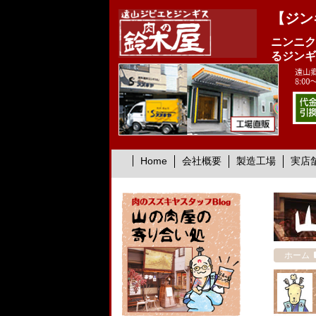
【ジン
ニンニク
るジンギ
Home
会社概要
製造工場
実店
ホーム