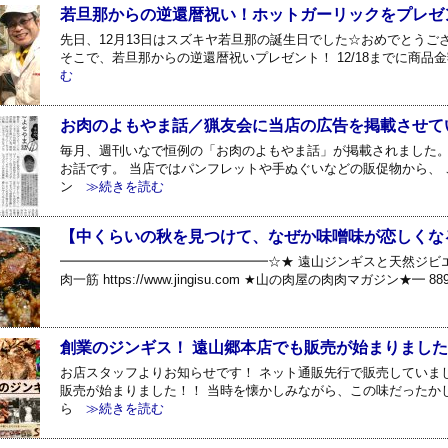
若旦那からの逆還暦祝い！ホットガーリックをプレゼ
先日、12月13日はスズキヤ若旦那の誕生日でした☆おめでとうご
そこで、若旦那からの逆還暦祝いプレゼント！ 12/18までに商品金
む
お肉のよもやま話／猟友会に当店の広告を掲載させて
毎月、週刊いなで恒例の「お肉のよもやま話」が掲載されました。
お話です。 当店ではパンフレットや手ぬぐいなどの販促物から、
ン
≫続きを読む
【中くらいの秋を見つけて、なぜか味噌味が恋しくな
━━━━━━━━━━━━━━━━☆★ 遠山ジンギスと天然ジビエ
肉一筋 https://www.jingisu.com ★山の肉屋の肉肉マガジン★━ 88
創業のジンギス！ 遠山郷本店でも販売が始まりまし
お店スタッフよりお知らせです！ ネット通販先行で販売していま
販売が始まりました！！ 当時を懐かしみながら、この味だったか
ら
≫続きを読む