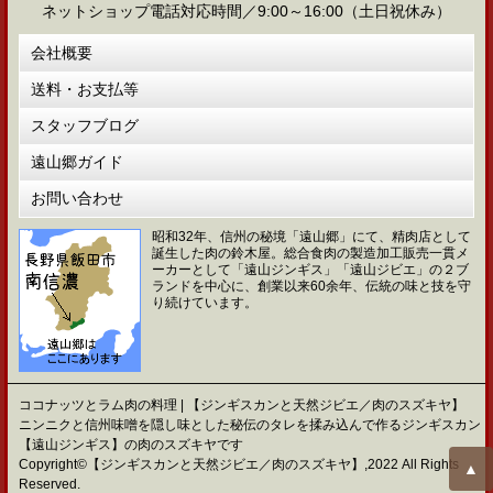
ネットショップ電話対応時間／9:00～16:00（土日祝休み）
会社概要
送料・お支払等
スタッフブログ
遠山郷ガイド
お問い合わせ
昭和32年、信州の秘境「遠山郷」にて、精肉店として
誕生した肉の鈴木屋。総合食肉の製造加工販売一貫メ
ーカーとして「遠山ジンギス」「遠山ジビエ」の２ブ
ランドを中心に、創業以来60余年、伝統の味と技を守
り続けています。
ココナッツとラム肉の料理 | 【ジンギスカンと天然ジビエ／肉のスズキヤ】
ニンニクと信州味噌を隠し味とした秘伝のタレを揉み込んで作るジンギスカン
【遠山ジンギス】の肉のスズキヤです
Copyright©【ジンギスカンと天然ジビエ／肉のスズキヤ】,2022 All Rights
▲
Reserved.