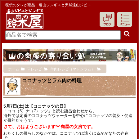
秘伝のタレが絶品・遠山ジンギスと天然遠山ジビエ
ホーム
▽レシピ
羊肉レシピ（マトンラム）
ココナッツとラム肉の料理
5月7日(土)は【ココナッツの日】
「ココ（5）ナ（7）ッツ」と読む語呂合わせから。
海外では定番のココナッツウォーターを中心にココナッツの普及・促進
が目的だそうで。
さて、おはようございます^^肉屋の女房です。
わたくしの暮らしのなかでは、ココナッツは遠くはるかかなたの存在
で。