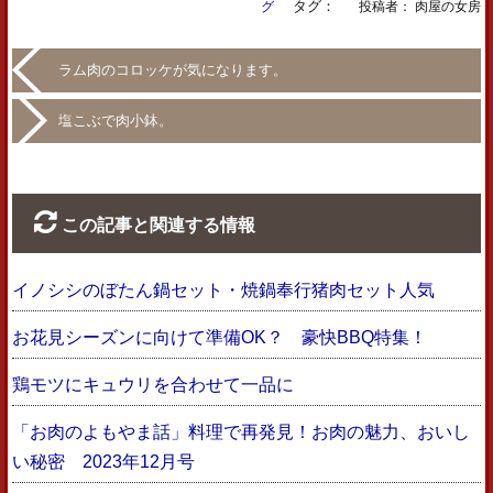
タグ：
グ
投稿者： 肉屋の女房
ラム肉のコロッケが気になります。
塩こぶで肉小鉢。
この記事と関連する情報
イノシシのぼたん鍋セット・焼鍋奉行猪肉セット人気
お花見シーズンに向けて準備OK？ 豪快BBQ特集！
鶏モツにキュウリを合わせて一品に
「お肉のよもやま話」料理で再発見！お肉の魅力、おいし
い秘密 2023年12月号