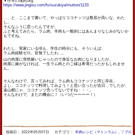
▼仔羊の塊肉1kg
https://www.jingisu.com/fs/suzukiya/mutton/1133
……と、ここまで書いて、やっぱりココナッツは敷居が高いな、わた
し。
そんなふうに思ったんですが、
ふと考えてみたら、ラム肉、羊肉も一般的にはあんまりなじみがないか
もですね。
わたし、実家にいる頃も、学生の時分にも、そういえば、
ラム肉経験ゼロ。皆無でしたわ…。
山の肉屋に突然嫁いじゃったので身近なお肉になりましたが、
肉屋に嫁がなければ、一生ラム肉とのご縁は希薄だったかもしれませ
ん。
そんなわけで、言ってみれば、ラム肉もココナッツと同じ存在。
よし、ココナッツで料理してみよう！と思い立ったが吉日…でしたが、
遠山郷にゃ、ココナッツ売ってないですね・・・。
そんなわけで、またの機会に！（いつだーーーー！）
カテゴリ：
,
投稿日：
2022年05月07日
羊肉レシピ（マトンラム）
▽ブロ