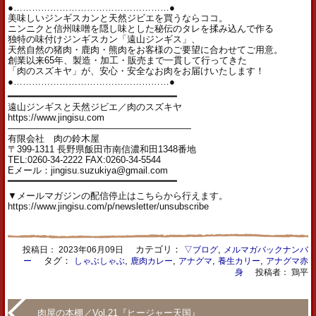
●……………………………………………●
美味しいジンギスカンと天然ジビエを買うならココ。
ニンニクと信州味噌を隠し味とした秘伝のタレを揉み込んで作る
独特の味付けジンギスカン「遠山ジンギス」、
天然自然の猪肉・鹿肉・熊肉をお客様のご要望に合わせてご用意。
創業以来65年、製造・加工・販売まで一貫して行ってきた
「肉のスズキヤ」が、安心・安全なお肉をお届けいたします！
●……………………………………………●
━━━━━━━━━━━━━━━━━━━━━━━━━━━━━━
遠山ジンギスと天然ジビエ／肉のスズキヤ
https://www.jingisu.com
————————————————————
有限会社 肉の鈴木屋
〒399-1311 長野県飯田市南信濃和田1348番地
TEL:0260-34-2222 FAX:0260-34-5544
Eメール：jingisu.suzukiya@gmail.com
━━━━━━━━━━━━━━━━━━━━━━━━━━━━━━
▼メールマガジンの配信停止はこちらから行えます。
https://www.jingisu.com/p/newsletter/unsubscribe
カテゴリ：
,
投稿日：
2023年06月09日
▽ブログ
メルマガバックナンバ
タグ：
,
,
,
,
ー
しゃぶしゃぶ
鹿肉カレー
アナグマ
養生カリー
アナグマ赤
身
投稿者： 鶏平
肉屋の本棚／Vol.21『ヒージャー天国』