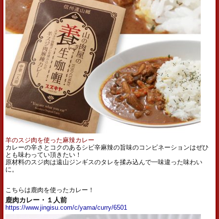
羊のスジ肉を使った麻辣カレー
カレーの辛さとコクのあるシビ辛麻辣の旨味のコンビネーションはぜひ
とも味わってい頂きたい！
原材料のスジ肉は遠山ジンギスのタレを揉み込んで一味違った味わい
に。
こちらは鹿肉を使ったカレー！
鹿肉カレー・１人前
https://www.jingisu.com/c/yama/curry/6501