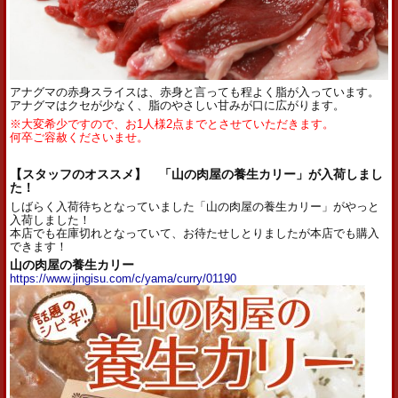
アナグマの赤身スライスは、赤身と言っても程よく脂が入っています。
アナグマはクセが少なく、脂のやさしい甘みが口に広がります。
※大変希少ですので、お1人様2点までとさせていただきます。
何卒ご容赦くださいませ。
【スタッフのオススメ】 「山の肉屋の
養生カリー」が入荷しまし
た！
しばらく入荷待ちとなっていました「山の肉屋の養生カリー」がやっと
入荷しました！
本店でも在庫切れとなっていて、お待たせしとりましたが本店でも購入
できます！
山の肉屋の養生カリー
https://www.jingisu.com/c/yama/curry/01190