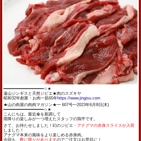
━━━━━━━━━━━━━━━━☆★
遠山ジンギスと天然ジビエ★肉のスズキヤ
昭和32年創業・お肉一筋65年
https://www.jingisu.com
★山の肉屋の肉肉マガジン★━ 607号━2023年6月8日(木)
━━━━━━━━━━━━━━━━☆★
こんにちは。最近傘を新調して
雨降りの楽しみが一つ増えたスタッフの鶏平です。
さて、お待たせしました！幻のジビエ・
アナグマの赤身スライスが入荷
しました！
アナグマ本来の風味をより楽しめる赤身肉。
今回も、
数に限りがあります
のでご注文はお早目に！