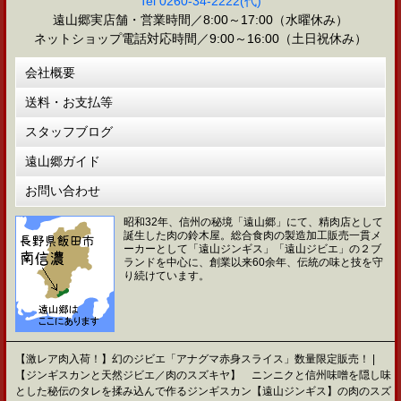
Tel 0260-34-2222(代)
遠山郷実店舗・営業時間／8:00～17:00（水曜休み）
ネットショップ電話対応時間／9:00～16:00（土日祝休み）
会社概要
送料・お支払等
スタッフブログ
遠山郷ガイド
お問い合わせ
昭和32年、信州の秘境「遠山郷」にて、精肉店として
誕生した肉の鈴木屋。総合食肉の製造加工販売一貫メ
ーカーとして「遠山ジンギス」「遠山ジビエ」の２ブ
ランドを中心に、創業以来60余年、伝統の味と技を守
り続けています。
【激レア肉入荷！】幻のジビエ「アナグマ赤身スライス」数量限定販売！ |
【ジンギスカンと天然ジビエ／肉のスズキヤ】 ニンニクと信州味噌を隠し味
とした秘伝のタレを揉み込んで作るジンギスカン【遠山ジンギス】の肉のスズ