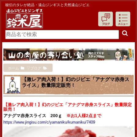
秘伝のタレが絶品・遠山ジンギスと天然遠山ジビエ
ホーム
▽ブログ
【激レア肉入荷！】幻のジビエ「アナグマ赤身ス
ライス」数量限定販売！
【激レア肉入荷！】幻のジビエ「アナグマ赤身スライス」数量限定
販売！
アナグマ赤身スライス 200ｇ
※お1人様2点まで
https://www.jingisu.com/c/yamaniku/kumaniku/7409