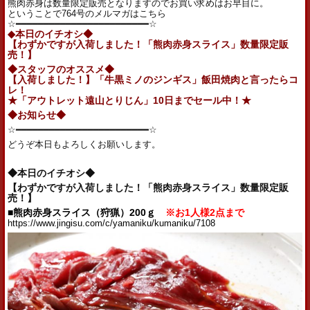
熊肉赤身は数量限定販売となりますのでお買い求めはお早目に。
ということで764号のメルマガはこちら
☆━━━━━━━━━━━━━━━━━━━━━━━━☆
◆本日のイチオシ◆
【わずかですが入荷しました！「熊肉赤身スライス」数量限定販
売！】
◆スタッフのオススメ◆
【入荷しました！】「牛黒ミノのジンギス」飯田焼肉と言ったらコ
レ！
★「アウトレット遠山とりじん」10日までセール中！★
◆お知らせ◆
☆━━━━━━━━━━━━━━━━━━━━━━━━☆
どうぞ本日もよろしくお願いします。
◆本日のイチオシ◆
【わずかですが入荷しました！「熊肉赤身スライス」数量限定販
売！】
■熊肉赤身スライス（狩猟）200ｇ
※お1人様2点まで
https://www.jingisu.com/c/yamaniku/kumaniku/7108