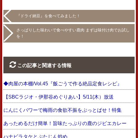
『ドライ納豆』を食べてみました！
さっぱりした味わいで食べやすい鹿肉 まずは味付け肉でお試し
を！
この記事と関連する情報
◆肉屋の本棚/Vol.45『飯ごうで作る絶品定食レシピ』
【SBCラジオ・伊那谷めぐりあい】5/11(木）放送
にんにくパワーで梅雨の食欲不振をぶっとばせ！特集
あっためるだけ簡単！旨味たっぷりの鹿のジビエカレー
ハナビラタケとぶたじん炒め