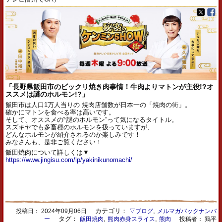
「長野県飯田市のビックリ焼き肉事情！牛肉よりマトンが主役!?オ
ススメは謎のホルモン!?」
飯田市は人口1万人当りの 焼肉店舗数が日本一の「焼肉の街」。
確かにマトンを食べる率は高いです。
そして、オススメの‶謎のホルモン”って気になるタイトル。
スズキヤでも多畜種のホルモンを扱っていますが、
どんなホルモンが紹介されるのか楽しみです！
みなさんも、是非ご覧ください！
飯田焼肉について詳しくは▼
https://www.jingisu.com/lp/yakinikunomachi/
カテゴリ：
,
投稿日：
2024年09月06日
▽ブログ
メルマガバックナンバ
タグ：
,
,
ー
飯田焼肉
熊肉赤身スライス
熊肉
投稿者： 鶏平