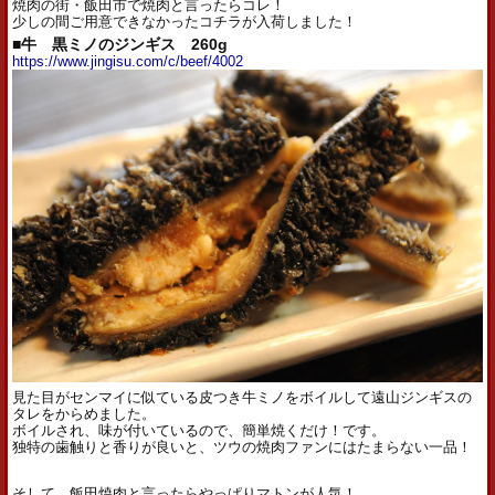
焼肉の街・飯田市で焼肉と言ったらコレ！
少しの間ご用意できなかったコチラが入荷しました！
■牛 黒ミノのジンギス 260g
https://www.jingisu.com/c/beef/4002
見た目がセンマイに似ている皮つき牛ミノをボイルして遠山ジンギスの
タレをからめました。
ボイルされ、味が付いているので、簡単焼くだけ！です。
独特の歯触りと香りが良いと、ツウの焼肉ファンにはたまらない一品！
そして、飯田焼肉と言ったらやっぱりマトンが人気！