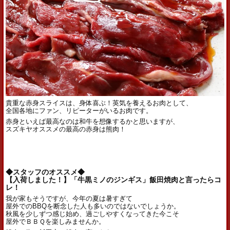
貴重な赤身スライスは、身体喜ぶ！英気を養えるお肉として、
全国各地にファン、リピーターがいるお肉です。
赤身といえば最高なのは和牛を想像するかと思いますが、
スズキヤオススメの最高の赤身は熊肉！
◆スタッフのオススメ◆
【入荷しました！】「牛黒ミノのジンギス」飯田焼肉と言ったらコ
レ！
我が家もそうですが、今年の夏は暑すぎて
屋外でのBBQを断念した人も多いのではないでしょうか。
秋風を少しずつ感じ始め、過ごしやすくなってきた今こそ
屋外でＢＢＱを楽しみませんか。