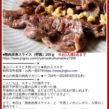
■熊肉赤身スライス（狩猟）200ｇ
※お1人様2点まで
https://www.jingisu.com/c/yamaniku/kumaniku/7108
━━━━━━━━━━━━━━━━☆★
遠山ジンギスと天然ジビエ★肉のスズキヤ
昭和32年創業・お肉一筋67年
https://www.jingisu.com
★山の肉屋の肉肉マガジン★━ 764号━2024年9月5日(木)
━━━━━━━━━━━━━━━━☆★
こんにちは。スタッフの鶏平です。
飯田下伊那では夏のお祭りが終った後、
早速秋のお祭りの準備。まだまだ打ち上げ花火が楽しめます。
遠山郷では盆踊りの練習が始まっていますよ～。
皆さんの地域ではどうでしょうか？
さて、本日は「熊肉赤身スライス」と「牛黒ミノのジンギス」入荷のご
案内です！