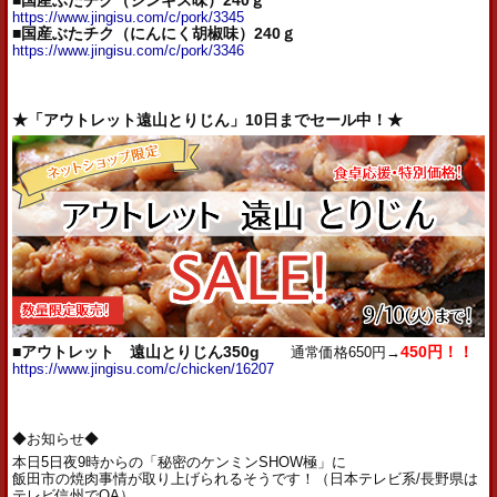
■国産ぶたチク（ジンギス味）240ｇ
https://www.jingisu.com/c/pork/3345
■国産ぶたチク（にんにく胡椒味）240ｇ
https://www.jingisu.com/c/pork/3346
★「アウトレット遠山とりじん」10日までセール中！★
■アウトレット 遠山とりじん350g
通常価格650円→
450円！！
https://www.jingisu.com/c/chicken/16207
◆お知らせ◆
本日5日夜9時からの「秘密のケンミンSHOW極」に
飯田市の焼肉事情が取り上げられるそうです！（日本テレビ系/長野県は
テレビ信州でOA）