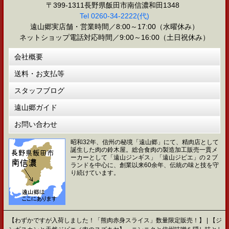
〒399-1311長野県飯田市南信濃和田1348
Tel 0260-34-2222(代)
遠山郷実店舗・営業時間／8:00～17:00（水曜休み）
ネットショップ電話対応時間／9:00～16:00（土日祝休み）
会社概要
送料・お支払等
スタッフブログ
遠山郷ガイド
お問い合わせ
昭和32年、信州の秘境「遠山郷」にて、精肉店として
誕生した肉の鈴木屋。総合食肉の製造加工販売一貫メ
ーカーとして「遠山ジンギス」「遠山ジビエ」の２ブ
ランドを中心に、創業以来60余年、伝統の味と技を守
り続けています。
【わずかですが入荷しました！「熊肉赤身スライス」数量限定販売！】 | 【ジ