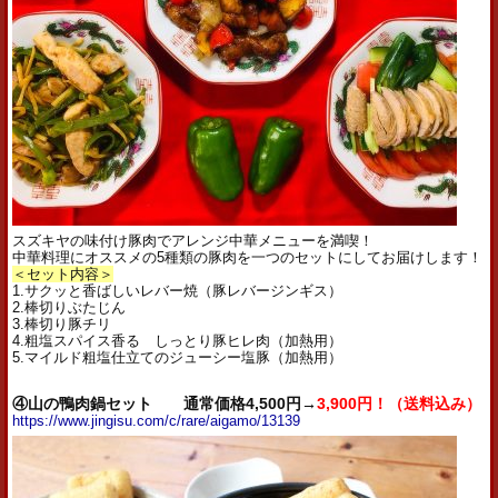
スズキヤの味付け豚肉でアレンジ中華メニューを満喫！
中華料理にオススメの5種類の豚肉を一つのセットにしてお届けします！
＜セット内容＞
1.サクッと香ばしいレバー焼（豚レバージンギス）
2.棒切りぶたじん
3.棒切り豚チリ
4.粗塩スパイス香る しっとり豚ヒレ肉（加熱用）
5.マイルド粗塩仕立てのジューシー塩豚（加熱用）
④山の鴨肉鍋セット 通常価格4,500円→
3,900円！（送料込み）
https://www.jingisu.com/c/rare/aigamo/13139