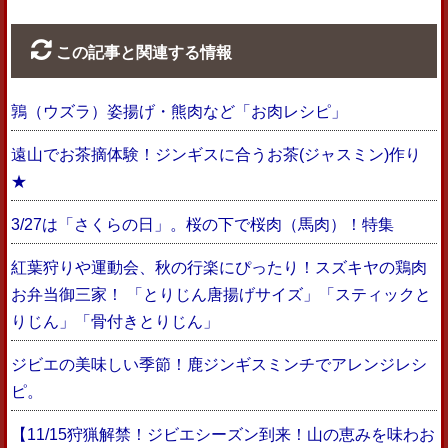
この記事と関連する情報
鶉（ウズラ）姿揚げ・熊肉など「お肉レシピ」
遠山でお茶摘体験！ジンギスに合うお茶(ジャスミン)作り
★
3/27は「さくらの日」。桜の下で桜肉（馬肉）！特集
紅葉狩りや運動会、秋の行楽にぴったり！スズキヤの鶏肉
お弁当御三家！ 「とりじん唐揚げサイズ」「スティックと
りじん」「骨付きとりじん」
ジビエの美味しい季節！鹿ジンギスミンチでアレンジレシ
ピ。
【11/15狩猟解禁！ジビエシーズン到来！山の恵みを味わお