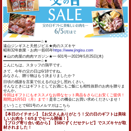
━━━━━━━━━━━━━━━━☆★
遠山ジンギスと天然ジビエ★肉のスズキヤ
昭和32年創業・お肉一筋65年
https://www.jingisu.com
★山の肉屋の肉肉マガジン★━ 601号━2023年5月25日(木)
━━━━━━━━━━━━━━━━☆★
こんにちは。スタッフの鶏平です。
さて、今年の父の日は6/18ですね。
みなさん、贈り物はもう決まりましたか？
日頃の感謝を言葉で伝えるのは少し照れくさい。
そんなときにはギフトとしてお酒にもご飯にも相性抜群のお肉を贈りま
せんか。
今回はギフトにもオススメなお得なセット商品をさらにお安くご提供！
期間は6月5日（月）まで！
是非この機会にお買い求めくださいませ！
ということで601号のメルマガはこちら
☆━━━━━━━━━━━━━━━━━━━━━━━━☆
【本日のイチオシ】【お父さんありがとう！父の日のギフトは美味
しいお肉を！6/5までセール開催！】
【ブログ寄り合い処から】【SBCずくだせテレビ】でスズキヤが取
材されました！