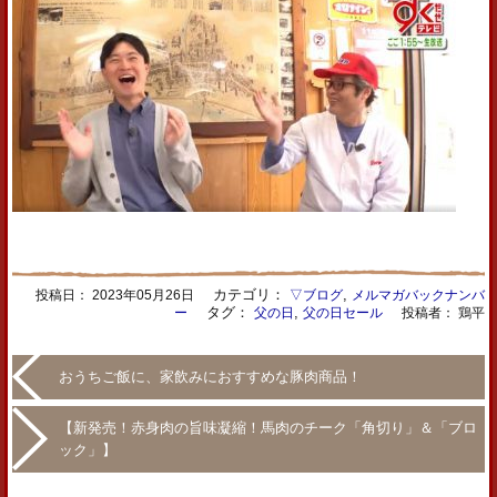
カテゴリ：
,
投稿日：
2023年05月26日
▽ブログ
メルマガバックナンバ
タグ：
,
ー
父の日
父の日セール
投稿者： 鶏平
おうちご飯に、家飲みにおすすめな豚肉商品！
【新発売！赤身肉の旨味凝縮！馬肉のチーク「角切り」＆「ブロ
ック」】