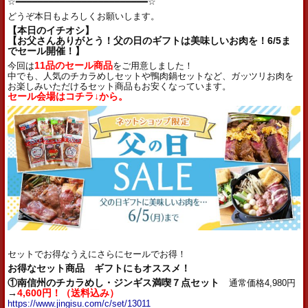
☆━━━━━━━━━━━━━━━━━━━━━━━━☆
どうぞ本日もよろしくお願いします。
【本日のイチオシ】
【お父さんありがとう！父の日のギフトは美味しいお肉を！6/5ま
でセール開催！】
今回は
1
1品のセール商品
をご用意しました！
中でも、人気のチカラめしセットや鴨肉鍋セットなど、ガッツリお肉を
お楽しみいただけるセット商品もお安くなっています。
セール会場はコチラ↓から。
セットでお得なうえにさらにセールでお得！
お得なセット商品 ギフトにもオススメ！
①南信州のチカラめし・ジンギス満喫７点セット
通常価格4,980円
→
4,600円！（送料込み）
https://www.jingisu.com/c/set/13011