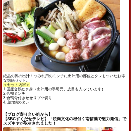
絶品の鴨の出汁！つみれ用のミンチに出汁用の部位とタレもついたお得
な鴨鍋セット。
＜セット内容＞
1.国産合鴨だき身（出汁用の手羽元、皮目も入っています）
2.合鴨ミンチ
3.合鴨骨付きせせりブツ切り
4.山肉鍋のタレ
【ブログ寄り合い処から】
【SBCずくだせテレビ】「焼肉文化の根付く南信濃で魅力発信」で
スズキヤが取材されました！