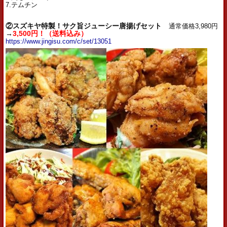
7.テムチン
②スズキヤ特製！サク旨ジューシー唐揚げセット
通常価格3,980円
→
3,500円！（送料込み）
https://www.jingisu.com/c/set/13051