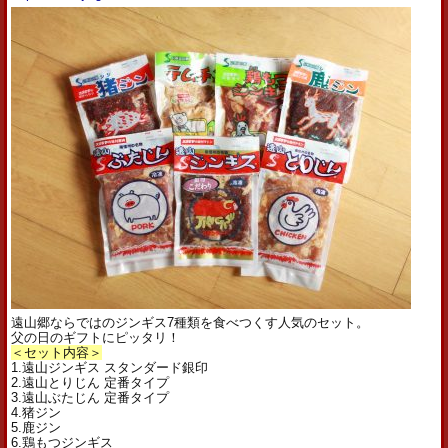
遠山郷ならではのジンギス7種類を食べつくす人気のセット。
父の日のギフトにピッタリ！
＜セット内容＞
1.遠山ジンギス スタンダード銀印
2.遠山とりじん 定番タイプ
3.遠山ぶたじん 定番タイプ
4.猪ジン
5.鹿ジン
6.鶏もつジンギス