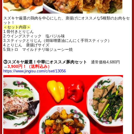
スズキヤ厳選の鶏肉を中心にした、唐揚げにオススメな5種類のお肉をセ
ット！
＜セット内容＞
1.骨付きとりじん
2.ウイングスティック 塩バジル味
3.スティックとりじん（焼味噌醤油にんにく手羽スティック）
4.とりじん 唐揚げサイズ
5.鶏トロ マイルドチリ味ジューシー焼
③スズキヤ厳選！中華にオススメ豚肉セット
通常価格4,680円
→
3,900円！（送料込み）
https://www.jingisu.com/c/set/13056