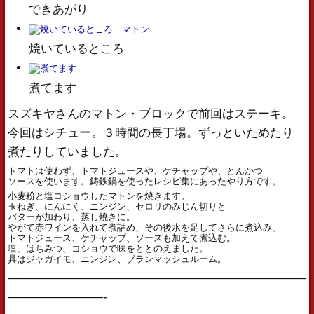
できあがり
焼いているところ
煮てます
スズキヤさんのマトン・ブロックで前回はステーキ。
今回はシチュー。３時間の長丁場。ずっといためたり
煮たりしていました。
トマトは使わず、トマトジュースや、ケチャップや、とんかつ
ソースを使います。鋳鉄鍋を使ったレシピ集にあったやり方です。
小麦粉と塩コショウしたマトンを焼きます。
玉ねぎ、にんにく、ニンジン、セロリのみじん切りと
バターが加わり、蒸し焼きに。
やがて赤ワインを入れて煮詰め、その後水を足してさらに煮込み、
トマトジュース、ケチャップ、ソースも加えて煮込む。
塩、はちみつ、コショウで味をととのえました。
具はジャガイモ、ニンジン、ブランマッシュルーム。
—————————————————————————
————————-