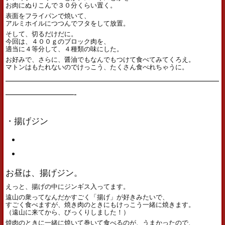
お肉にぬりこんで３０分くらい置く。
表面をフライパンで焼いて、
アルミホイルにつつんでフタをして放置。
そして、切るだけだに。
今回は、４００ｇのブロック肉を、
適当に４等分して、４種類の味にした。
お好みで、さらに、醤油でもなんでもつけて食べてみてくろえ。
マトンはもたれないのでけっこう、たくさん食べれちゃうに。
—————————————————————————
————————-
・揚げジン
お昼は、揚げジン。
えっと、揚げの中にジンギス入ってます。
遠山の衆ってなんだかすごく「揚げ」が好きみたいで、
すごく食べますが、焼き肉のときにもけっこう一緒に焼きます。
（遠山に来てから、びっくりしました！）
焼肉のときに一緒に焼いて巻いて食べるのが、うまかったので、