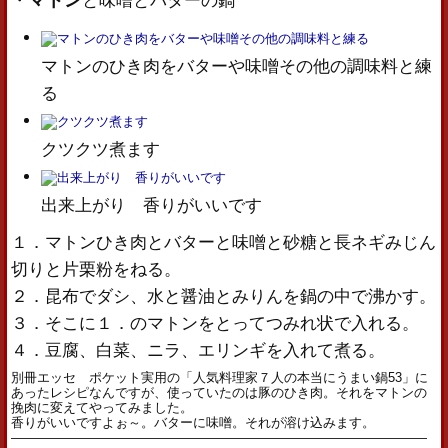
・
と味噌とバターの鍋
マトンのひき肉をバターや味噌その他の調味料と練
る
クツクツ煮ます
出来上がり 香りがいいです
１．マトンひき肉とバターと味噌と砂糖と長ネギみじん
切りと片栗粉をねる。
２．昆布でダシ、水と醤油とみりんを鍋の中で沸かす。
３．そこに１．のマトンをとってつみれ状で入れる。
４．豆腐、白菜、ニラ、エリンギを入れて煮る。
別冊エッセ ポケット実用の「人気料理家７人の本当にうまい鍋53」に
あったレシピなんですが、使っていたのは豚のひき肉。それをマトンの
挽肉に変えてやってみました。
香りがいいですよぉ～。バターに味噌。それが溶け込みます。
————————————————————————————————