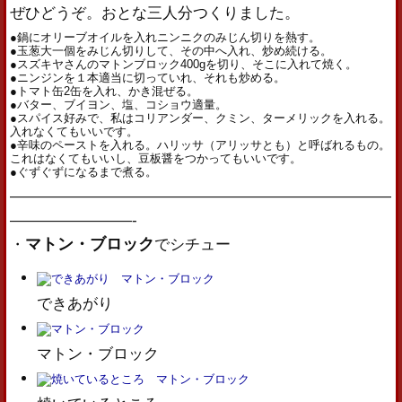
ぜひどうぞ。おとな三人分つくりました。
●鍋にオリーブオイルを入れニンニクのみじん切りを熱す。
●玉葱大一個をみじん切りして、その中へ入れ、炒め続ける。
●スズキヤさんのマトンブロック400gを切り、そこに入れて焼く。
●ニンジンを１本適当に切っていれ、それも炒める。
●トマト缶2缶を入れ、かき混ぜる。
●バター、ブイヨン、塩、コショウ適量。
●スパイス好みで、私はコリアンダー、クミン、ターメリックを入れる。
入れなくてもいいです。
●辛味のペーストを入れる。ハリッサ（アリッサとも）と呼ばれるもの。
これはなくてもいいし、豆板醤をつかってもいいです。
●ぐずぐずになるまで煮る。
—————————————————————————
————————-
マトン・ブロック
・
でシチュー
できあがり
マトン・ブロック