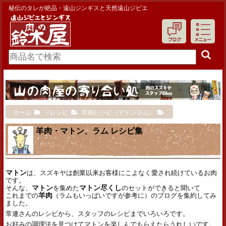
秘伝のタレが絶品・遠山ジンギスと天然遠山ジビエ
ホーム
▽レシピ
羊肉レシピ（マトンラム）
羊肉・マトン、ラム レシピ集
マトン
は、スズキヤは創業以来お客様にこよなく愛され続けているお肉
です。
そんな、
マトン
を集めた
マトン尽くし
のセットができると聞いて
これまでの
羊肉
（ラムもいっぱいですが参考に）のブログを集約してみ
ました。
常連さんのレシピから、スタッフのレシピまでいろいろです。
お好みの調理法を見つけてマトンを楽しんでもらえたらうれしいです。