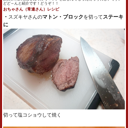
どど～んと紹介です！どうぞ！！
おちゃさん（常連さん）レシピ
・
マトン・ブロック
ステーキ
スズキヤさんの
を切って
に
切って塩コショウして焼く