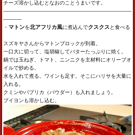
チーズ溶かし込むとなおのことうまいです。
—————————————————————————
———–
マトン
北アフリカ風
クスクス
・
を
に煮込んで
と食べる
スズキヤさんからマトンブロックが到着。
一口大に切って、塩胡椒してバターたっぷりに焼く。
鍋では玉ねぎ、トマト、ニンニクを主材料にオリーブオ
イルで炒める。
水を入れて煮る。ワインも足す。そこにハリサを大量に
入れる。
クミンやパプリカ（パウダー）も入れましょう。
ブイヨンも溶かし込む。