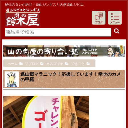
秘伝のタレが絶品・遠山ジンギスと天然遠山ジビエ
ホーム
▽ブログ
▼スズキヤ
できごと
遠山郷マラニック！応援しています！幸せのカメ
の甲羅