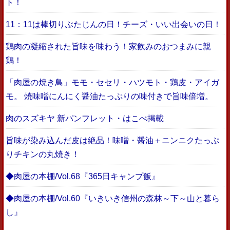
ト！
11：11は棒切りぶたじんの日！チーズ・いい出会いの日！
鶏肉の凝縮された旨味を味わう！家飲みのおつまみに親
鶏！
「肉屋の焼き鳥」モモ・セセリ・ハツモト・鶏皮・アイガ
モ。 焼味噌にんにく醤油たっぷりの味付きで旨味倍増。
肉のスズキヤ 新パンフレット・はこべ掲載
旨味が染み込んだ皮は絶品！味噌・醤油＋ニンニクたっぷ
りチキンの丸焼き！
◆肉屋の本棚/Vol.68『365日キャンプ飯』
◆肉屋の本棚/Vol.60『いきいき信州の森林～下～山と暮ら
し』