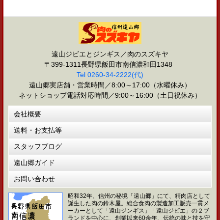
遠山ジビエとジンギス／肉のスズキヤ
〒399-1311長野県飯田市南信濃和田1348
Tel 0260-34-2222(代)
遠山郷実店舗・営業時間／8:00～17:00（水曜休み）
ネットショップ電話対応時間／9:00～16:00（土日祝休み）
会社概要
送料・お支払等
スタッフブログ
遠山郷ガイド
お問い合わせ
昭和32年、信州の秘境「遠山郷」にて、精肉店として
誕生した肉の鈴木屋。総合食肉の製造加工販売一貫メ
ーカーとして「遠山ジンギス」「遠山ジビエ」の２ブ
ランドを中心に、創業以来60余年、伝統の味と技を守