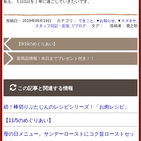
私も、１日1日を丁寧に過ごしていきたいです。
カテゴリ：
,
,
,
投稿日：
2019年09月19日
できごと
▼お知らせ
▼スズキヤ
,
タグ：
スタッフ日記・近況
▽ブログ
投稿者： 鹿之助
【9/19のめぐりあい】
新商品情報！本日までプレゼント付き！！
この記事と関連する情報
続！棒切りぶたじんのレシピシリーズ！「お肉レシピ」
【11/5のめぐりあい】
母の日メニュー。サンデーローストにコク旨ローストセッ