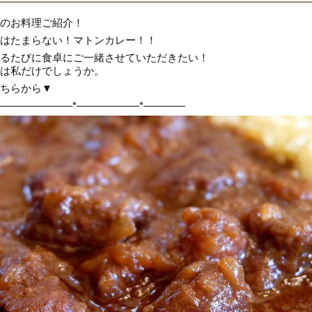
のお料理ご紹介！
はたまらない！マトンカレー！！
るたびに食卓にご一緒させていただきたい！
は私だけでしょうか。
ちらから▼
———————–*——————*————