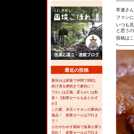
常連さん
ファンに
いつも見
と思うの
投稿はこ
*———
最近の投稿
夏休みは家族で仲間でBBQ。
肉汁滴る網焼きで豪快に！
でかいは正義、柔らかいは歓
喜！【創業セールもあとわず
か】
この夏、本店イチオシの豚肉の
逸品！ 創業セールは7/31ま
で！
さわやかゆず風味で猛暑を乗り
切れ！ 創業セールは7/31ま