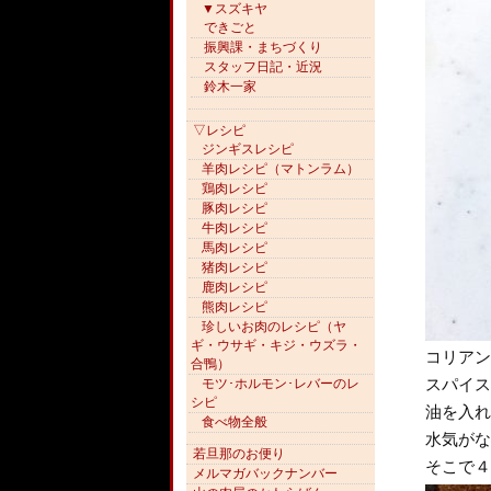
▼スズキヤ
できごと
振興課・まちづくり
スタッフ日記・近況
鈴木一家
▽レシピ
ジンギスレシピ
羊肉レシピ（マトンラム）
鶏肉レシピ
豚肉レシピ
牛肉レシピ
馬肉レシピ
猪肉レシピ
鹿肉レシピ
熊肉レシピ
珍しいお肉のレシピ（ヤ
ギ・ウサギ・キジ・ウズラ・
コリアン
合鴨）
スパイス
モツ･ホルモン･レバーのレ
シピ
油を入れ
食べ物全般
水気がな
若旦那のお便り
そこで４
メルマガバックナンバー