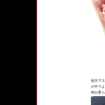
他方でス
の中でよ
肉が柔ら