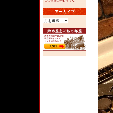
山の肉屋のかわらばん
アーカイブ
ア
ー
カ
イ
ブ