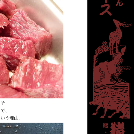
、そ
んで、
という理由。