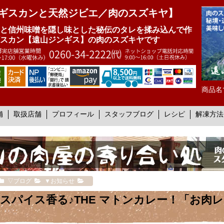
ギスカンと天然ジビエ／肉のスズキヤ】
と信州味噌を隠し味とした秘伝のタレを揉み込んで作
スカン【遠山ジンギス】の肉のスズキヤです
商品名
舗
取扱店舗
プロフィール
スタッフブログ
レシピ
解凍方法
▽ブログ
▼お知らせ
スパイス香る♪THE マトンカレー！「お肉