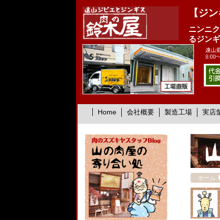
【ジン
ニンニク
るジンギ
Home
会社概要
製造工場
実店
ホーム