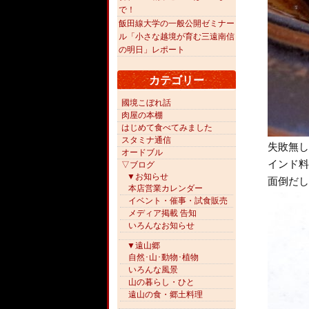
で！
飯田線大学の一般公開ゼミナー
ル「小さな越境が育む三遠南信
の明日」レポート
カテゴリー
國境こぼれ話
肉屋の本棚
はじめて食べてみました
スタミナ通信
失敗無し
オードブル
インド料
▽ブログ
▼お知らせ
面倒だし
本店営業カレンダー
イベント・催事・試食販売
メディア掲載 告知
いろんなお知らせ
▼遠山郷
自然･山･動物･植物
いろんな風景
山の暮らし・ひと
遠山の食・郷土料理