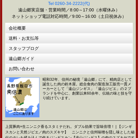
Tel 0260-34-2222(代)
遠山郷実店舗・営業時間／8:00～17:00（水曜休み）
ネットショップ電話対応時間／9:00～16:00（土日祝休み）
会社概要
送料・お支払等
スタッフブログ
遠山郷ガイド
お問い合わせ
昭和32年、信州の秘境「遠山郷」にて、精肉店として
誕生した肉の鈴木屋。総合食肉の製造加工販売一貫メ
ーカーとして「遠山ジンギス」「遠山ジビエ」の２ブ
ランドを中心に、創業以来60余年、伝統の味と技を守
り続けています。
上質豚肉×生ニンニク香るスタミナだれ。ダブル効果で旨味倍増！ | 【ジンギ
スカンと天然ジビエ／肉のスズキヤ】 ニンニクと信州味噌を隠し味とした秘
伝のタレを揉み込んで作るジンギスカン【遠山ジンギス】の肉のスズキヤです