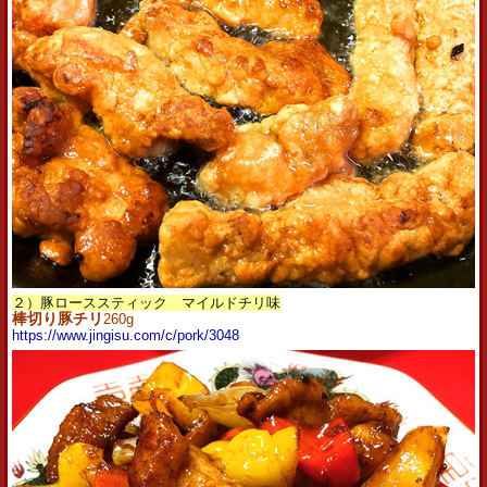
２）豚ローススティック マイルドチリ味
棒切り豚チリ
260g
https://www.jingisu.com/c/pork/3048