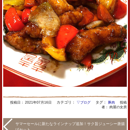
カテゴリ：
タグ：
投稿日：
2021年07月16日
▽ブログ
豚肉
投稿
者： 肉屋の女房
サマーセールに新たなラインナップ追加！サク旨ジューシー唐揚
げセット