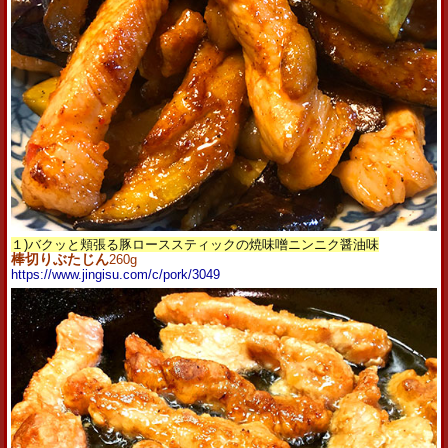
１)バクッと頬張る豚ローススティックの焼味噌ニンニク醤油味
棒切りぶたじん
260g
https://www.jingisu.com/c/pork/3049