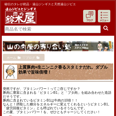
秘伝のタレが絶品・遠山ジンギスと天然遠山ジビエ
ホーム
▽ブログ
上質豚肉×生ニンニク香るスタミナだれ。ダブル
効果で旨味倍増！
突然ですが、ブタミンパワー！ってご存じですか？
豚肉に豊富に含まれる「ビタミンB1」と「ブタ肉」を組み合わせた造語
だそうです。
豚肉に含まれているビタミンB1は牛肉の10倍！！
なんと！摂取した糖分をエネルギーに変えてくれるというビタミンB1。
「疲労回復ビタミン」とも呼ばれているそうなんです。
この夏、ブタミンパワー！を、ぜひともチャージしてください！