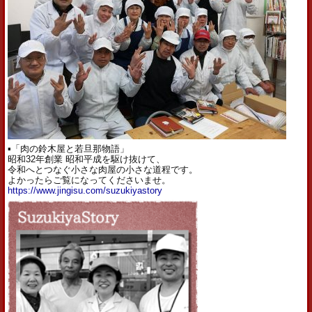
▪︎
「肉の鈴木屋と若旦那物語」
昭和32年創業 昭和平成を駆け抜けて、
令和へとつなぐ小さな肉屋の小さな道程です。
よかったらご覧になってくださいませ。
https://www.jingisu.com/suzukiyastory