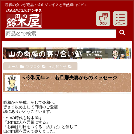
秘伝のタレが絶品・遠山ジンギスと天然遠山ジビエ
ホーム
▽ブログ
▼お知らせ
＜令和元年＞ 若旦那夫妻からのメッセージ
昭和から平成、そして令和へ。
皆さま改めまして日頃のご愛顧
誠にありがとうございます。
いつの時代も鈴木屋は、
「お肉は人を元気にする」
「お肉は明日をつくる、活力だ」と信じて、
山の肉屋を営んで参りました。