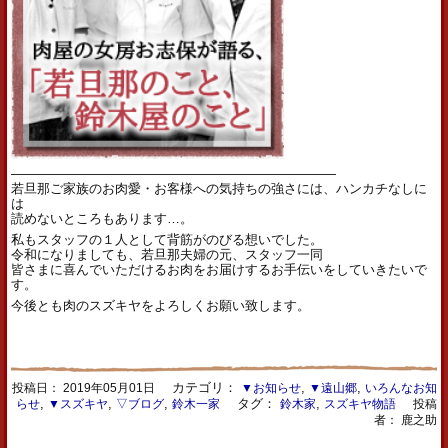
—————————————————————————
若旦那ご家族のお肉愛・お客様への気持ちの強さには、ハンカチなしに
は
読めないところもあります…。
私もスタッフの１人として背筋がのびる想いでした。
令和になりましても、若旦那夫婦の元、スタッフ一同
皆さまに喜んでいただけるお肉をお届けするお手伝いをしていきたいで
す。
今後とも肉のスズキヤをよろしくお願い致します。
カテゴリ：
,
,
投稿日：
2019年05月01日
▼お知らせ
▼遠山郷
いろんなお知
,
,
,
タグ：
,
らせ
▼スズキヤ
▽ブログ
鈴木一家
鈴木家
スズキヤ物語
投稿
者： 鹿之助