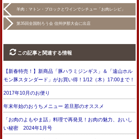
羊肉：マトン・ブロックとワインでシチュー「お肉レシピ」
第35回全国削ろう会 信州伊那大会に出店
この記事と関連する情報
【新春特売！】新商品「豚ハラミジンギス」＆「遠山ホル
モン豚スタンダード」がお買い得！1/12（木）17:00まで！
2017年10月のお便り
年末年始のおうちメニュー 若旦那のオススメ
「お肉のよもやま話」料理で再発見！お肉の魅力、おいし
い秘密 2024年1月号