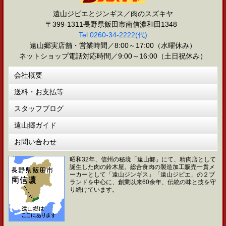
遠山ジビエとジンギス／肉のスズキヤ
〒399-1311長野県飯田市南信濃和田1348
Tel 0260-34-2222(代)
遠山郷実店舗・営業時間／8:00～17:00（水曜休み）
ネットショップ電話対応時間／9:00～16:00（土日祝休み）
会社概要
送料・お支払等
スタッフブログ
遠山郷ガイド
お問い合わせ
昭和32年、信州の秘境「遠山郷」にて、精肉店として
誕生した肉の鈴木屋。総合食肉の製造加工販売一貫メ
ーカーとして「遠山ジンギス」「遠山ジビエ」の２ブ
ランドを中心に、創業以来60余年、伝統の味と技を守
り続けています。