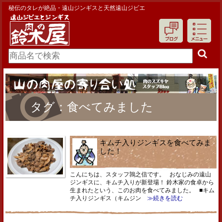
秘伝のタレが絶品・遠山ジンギスと天然遠山ジビエ
タグ：食べてみました
キムチ入りジンギスを食べてみま
した！
こんにちは、スタッフ鶉之信です。 おなじみの遠山
ジンギスに、キムチ入りが新登場！ 鈴木家の食卓から
生まれたという、このお肉を食べてみました。 ■キム
チ入りジンギス（キムジン
≫続きを読む