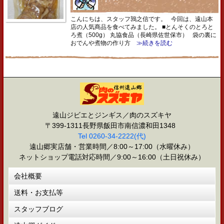
こんにちは、スタッフ鶉之信です。 今回は、遠山本
店の人気商品を食べてみました。 ■とんそくのとろと
ろ煮（500g） 丸協食品（長崎県佐世保市） 袋の裏に
おでんや煮物の作り方
≫続きを読む
遠山ジビエとジンギス／肉のスズキヤ
〒399-1311長野県飯田市南信濃和田1348
Tel 0260-34-2222(代)
遠山郷実店舗・営業時間／8:00～17:00（水曜休み）
ネットショップ電話対応時間／9:00～16:00（土日祝休み）
会社概要
送料・お支払等
スタッフブログ